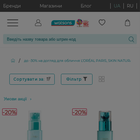
Бренди
Магазини
Блог
UA
RU
/
до -30% на догляд для обличчя L’ORÉAL PARIS, SKIN NATURALS, 
Сортувати за:
Фільтр
Умови акції
-20%
-20%