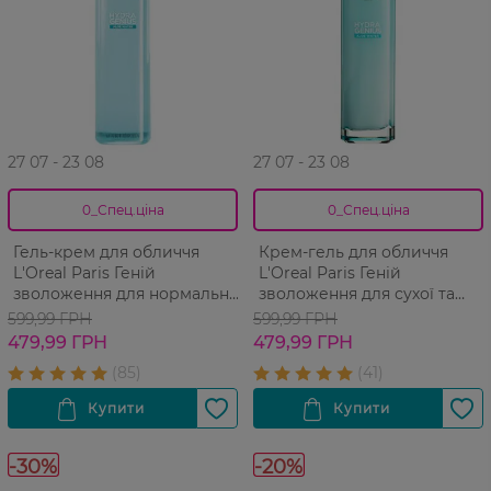
27 07 - 23 08
27 07 - 23 08
0_Спец.ціна
0_Спец.ціна
Гель-крем для обличчя
Крем-гель для обличчя
L'Oreal Paris Геній
L'Oreal Paris Геній
зволоження для нормальної
зволоження для сухої та
та комбінованої шкіри
чутливої шкіри обличчя 70
599,99 ГРН
599,99 ГРН
обличчя 70 мл
мл
479,99 ГРН
479,99 ГРН
-30%
-20%