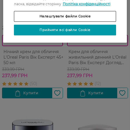
ласка, відвідайте сторінку
Політіка конфіденційності
Налаштувати файли Cookie
27 07 - 23 08
27 07 - 23 08
Прийняти всі файли Cookie
0_Спец.ціна
0_Спец.ціна
Нічний крем для обличчя
Крем для обличчя
L'Оreal Paris Вік Експерт 45+
живильний денний L'Oréal
50 мл
Paris Вік Експерт Догляд
проти зморшок 65+ 50 мл
339,99 ГРН
339,99 ГРН
237,99 ГРН
237,99 ГРН