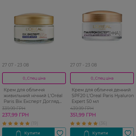
27 07 - 23 08
27 07 - 23 08
0_Спец.ціна
0_Спец.ціна
Крем для обличчя
Крем для обличчя денний
живильний нічний L'Oréal
SPF20 L'Oreal Paris Hyaluron
Paris Вік Експерт Догляд
Expert 50 мл
проти зморшок 65+ 50 мл
339,99 ГРН
439,99 ГРН
237,99 ГРН
351,99 ГРН