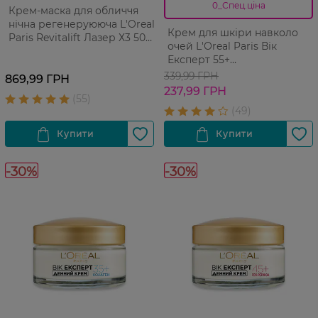
0_Спец.ціна
Крем-маска для обличчя
нічна регенеруююча L'Oreal
Крем для шкіри навколо
Paris Revitalift Лазер Х3 50
очей L'Оreal Paris Вік
мл
Експерт 55+
відновлювальний 15 мл
339,99 ГРН
869,99 ГРН
237,99 ГРН
-30%
-30%