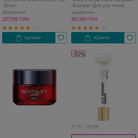
50 мл
Експерт Для усіх типів
шкіри 15 мл
339,99 ГРН
439,99 ГРН
237,99 ГРН
351,99 ГРН
-30%
27 07 - 23 08