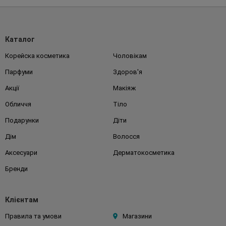
Каталог
Корейска косметика
Чоловікам
Парфуми
Здоров'я
Акції
Макіяж
Обличчя
Тіло
Подарунки
Діти
Дім
Волосся
Аксесуари
Дерматокосметика
Бренди
Клієнтам
Правила та умови
Магазини