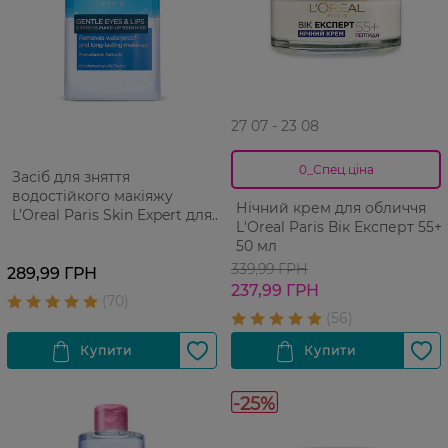
27 07 - 23 08
0_Спец.ціна
Засіб для зняття
водостійкого макіяжу
Нічний крем для обличчя
L’Oreal Paris Skin Expert для
L'Оreal Paris Вік Експерт 55+
всіх типів шкіри 125 мл
50 мл
339,99 ГРН
289,99 ГРН
237,99 ГРН
-25%