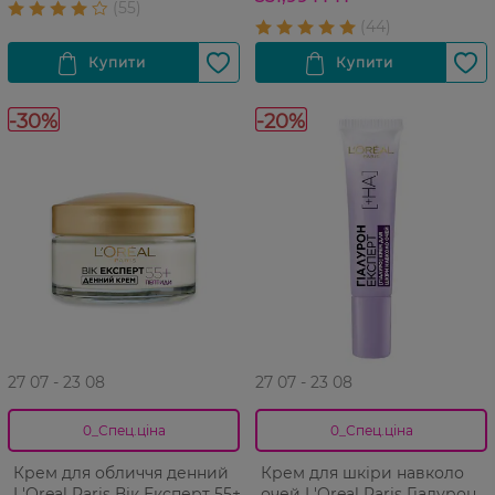
-30%
-20%
27 07 - 23 08
27 07 - 23 08
0_Спец.ціна
0_Спец.ціна
Крем для обличчя денний
Крем для шкіри навколо
L'Оreal Paris Вік Експерт 55+
очей L'Oreal Paris Гіалурон