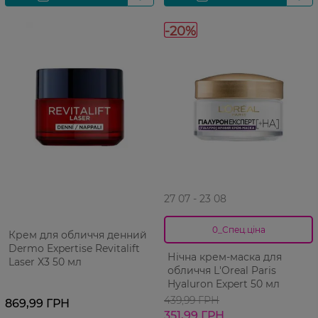
-20%
27 07 - 23 08
0_Спец.ціна
Крем для обличчя денний
Dermo Expertise Revitalift
Нічна крем-маска для
Laser X3 50 мл
обличчя L'Oreal Paris
Hyaluron Expert 50 мл
439,99 ГРН
869,99 ГРН
351,99 ГРН