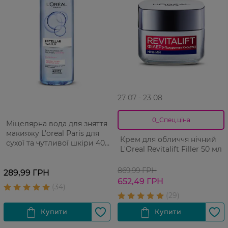
27 07 - 23 08
0_Спец.ціна
Міцелярна вода для зняття
макияжу L’oreal Paris для
Крем для обличчя нічний
сухої та чутливої шкіри 400
L'Oreal Revitalift Filler 50 мл
мл
869,99 ГРН
289,99 ГРН
652,49 ГРН