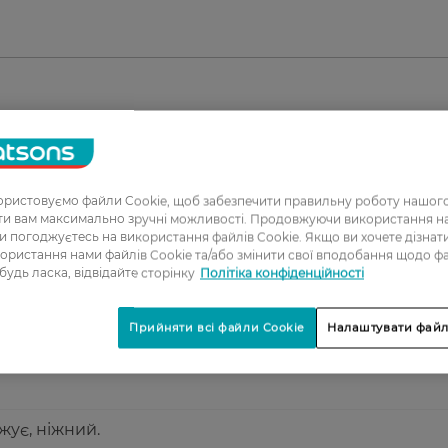
1
2
ристовуємо файли Cookie, щоб забезпечити правильну роботу нашого
3
ати вам максимально зручні можливості. Продовжуючи використання 
ви погоджуєтесь на використання файлів Cookie. Якщо ви хочете дізнат
4
ористання нами файлів Cookie та/або змінити свої вподобання щодо ф
 будь ласка, відвідайте сторінку
Політіка конфіденційності
5
Прийняти всі файли Cookie
Налаштувати файл
лся. Хорошо увлажняет кожу, пользуюсь летом
ує, ніжний.