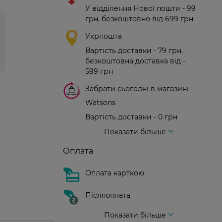
У відділення Нової пошти - 99
грн, безкоштовно від 699 грн
Укрпошта
Вартість доставки - 79 грн,
безкоштовна доставка від -
599 грн
Забрати сьогодні в магазині
Watsons
Вартість доставки - 0 грн
Вартість доставки - 99 грн, безкоштовна доставка від - 699 грн
Доставка кур'єром нової пошти
Вартість доставки - 150 грн (до парадного)
Показати більше
Оплата
Оплата карткою
Післяоплата
Показати більше