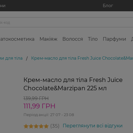
ини
Блог
атокосметика
Макіяж
Волосся
Тіло
Парфуми
и для тіла
Крем-масло для тіла Fresh Juice Chocolate&Ma
/
20%
Крем-масло для тіла Fresh Juice
Chocolate&Marzipan 225 мл
139,99 ГРН
111,99 ГРН
Період акції:
27 07 - 23 08
35
Переглянути всі відгуки