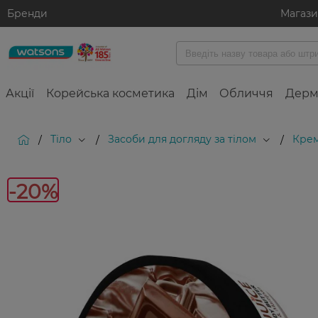
Бренди
Магаз
Акції
Корейська косметика
Дім
Обличчя
Дерм
Тіло
Засоби для догляду за тілом
Крем
/
/
/
-
-20%