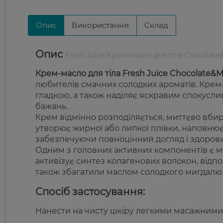
Опис
Використання
Склад
Опис
Fresh Juice Крем-масло для тіла Chocolate
Крем-масло для тіла Fresh Juice Chocolate&M
любителів смачних солодких ароматів. Крем-
гладкою, а також наділяє яскравим спокус
бажань.
Крем відмінно розподіляється, миттєво вбир
утворює жирної або липкої плівки, наповн
забезпечуючи повноцінний догляд і здорови
Одним з головних активних компонентів є ма
активізує синтез колагенових волокон, відпо
також збагатили маслом солодкого мигдалю д
Спосіб застосування:
Нанести на чисту шкіру легкими масажними