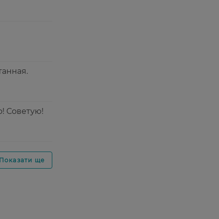
танная.
! Советую!
Показати ще