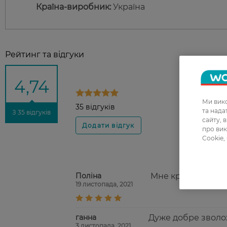
Країна-виробник:
Україна
Рейтинг та відгуки
4,74
Ми вико
35 відгуків
та над
З 35 відгуків
сайту, 
про вик
Cookie,
Поліна
Мне крем понрави
19 листопада, 2021
ганна
Дуже добре зволож
3 листопада, 2021