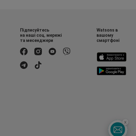
Підписуйтесь
Watsons в
на наші соц. мережі
вашому
та месенджери
смартфоні
x