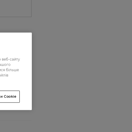
0
0
 веб-сайту
3
нашого
ися більше
3
айлів
29
и Cookie