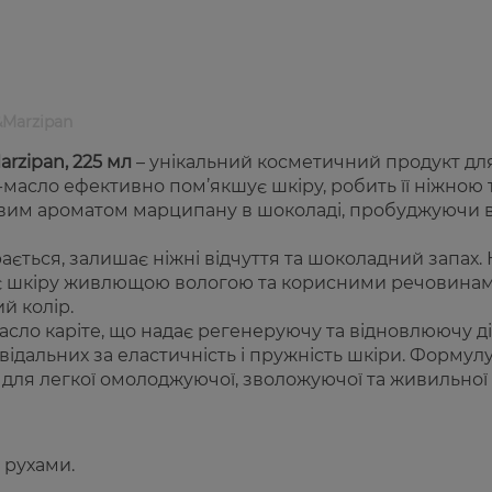
&Marzipan
arzipan, 225 мл
– унікальний косметичний продукт дл
масло ефективно пом’якшує шкіру, робить її ніжною 
ливим ароматом марципану в шоколаді, пробуджуючи 
ається, залишає ніжні відчуття та шоколадний запах.
ює шкіру живлющою вологою та корисними речовинам
й колір.
сло каріте, що надає регенеруючу та відновлюючу дії
відальних за еластичність і пружність шкіри. Формул
ля легкої омолоджуючої, зволожуючої та живильної д
 рухами.