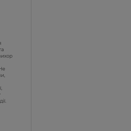
я
та
вихор
 Не
и,
,
у
ії.