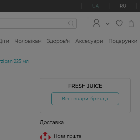
UA
RU
Діти
Чоловікам
Здоров'я
Аксесуари
Подарунки
rzipan 225 мл
FRESH JUICE
Всі товари бренда
Доставка
Нова пошта