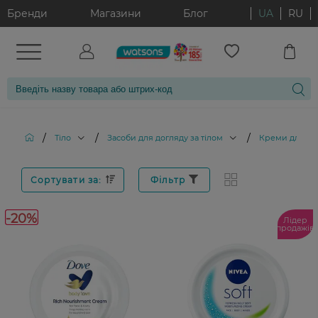
Бренди
Магазини
Блог
UA
RU
/
/
/
Тіло
Засоби для догляду за тілом
Креми для тіл
Сортувати за:
Фільтр
-20%
Лідер
продажів