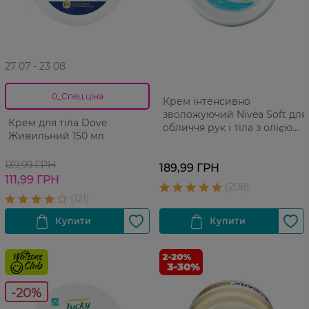
27 07 - 23 08
0_Спец.ціна
Крем інтенсивно
зволожуючий Nivea Soft для
Крем для тіла Dove
обличчя рук і тіла з олією
Живильний 150 мл
жожоба і вітаміном Е 200 мл
139,99 ГРН
189,99 ГРН
111,99 ГРН
-20%