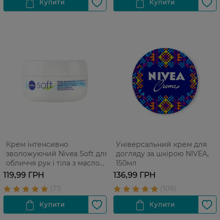
Крем інтенсивно
Універсальний крем для
зволожуючий Nivea Soft для
догляду за шкірою NIVEA,
обличчя рук і тіла з маслом
150мл
жожоба і вітаміном Е 100 мл
119,99 ГРН
136,99 ГРН