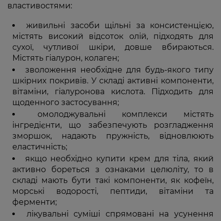
властивостями:
живильні засоби щільні за консистенцією,
містять високий відсоток олій, підходять для
сухої, чутливої шкіри, довше вбираються.
Містять гіалурон, колаген;
зволоження необхідне для будь-якого типу
шкірних покривів. У складі активні компоненти,
вітаміни, гіалуронова кислота. Підходить для
щоденного застосування;
омолоджувальні комплекси містять
інгредієнти, що забезпечують розгладження
зморшок, надають пружність, відновлюють
еластичність;
якщо необхідно купити крем для тіла, який
активно бореться з ознаками целюліту, то в
складі мають бути такі компоненти, як кофеїн,
морські водорості, пептиди, вітаміни та
ферменти;
лікувальні суміші спрямовані на усунення