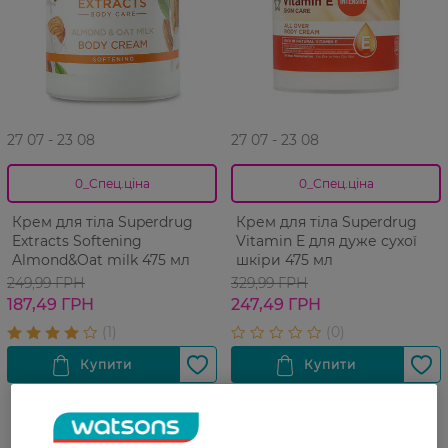
27 07 - 23 08
27 07 - 23 08
0_Спец.ціна
0_Спец.ціна
Крем для тіла Superdrug
Крем для тіла Superdrug
Extracts Softening
Vitamin E для дуже сухої
Almond&Oat milk 475 мл
шкіри 475 мл
249,99 ГРН
329,99 ГРН
187,49 ГРН
247,49 ГРН