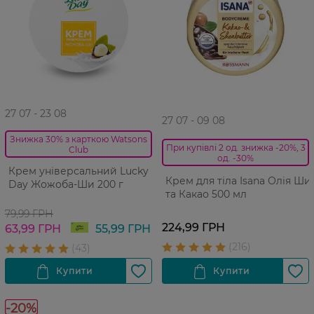
27 07 - 23 08
27 07 - 09 08
Знижка 30% з карткою Watsons
При купівлі 2 од. знижка -20%, 3
Club
од. -30%
Крем універсальний Lucky
Крем для тіла Isana Олія Ши
Day Жожоба-Ши 200 г
та Какао 500 мл
79,99 ГРН
224,99 ГРН
63,99 ГРН
55,99 ГРН
-20%