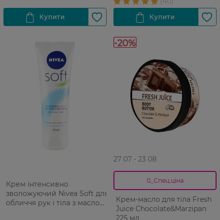
-20%
27 07 - 23 08
0_Спец.ціна
Крем інтенсивно
зволожуючий Nivea Soft для
Крем-масло для тіла Fresh
обличчя рук і тіла з маслом
Juice Chocolate&Marzipan
жожоба і вітаміном Е 75 мл
225 мл