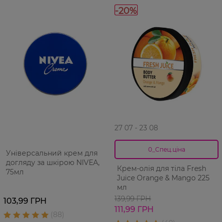
-20%
27 07 - 23 08
0_Спец.ціна
Універсальний крем для
догляду за шкірою NIVEA,
Крем-олія для тіла Fresh
75мл
Juice Orange & Mango 225
мл
139,99 ГРН
103,99 ГРН
111,99 ГРН