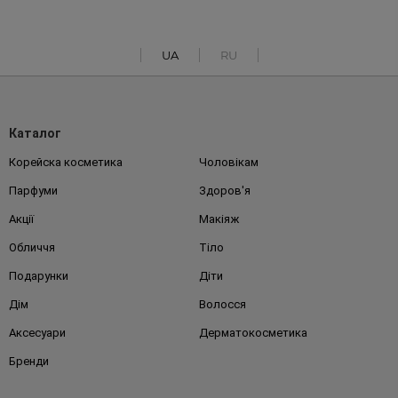
UA
RU
Каталог
Корейска косметика
Чоловікам
Парфуми
Здоров'я
Акції
Макіяж
Обличчя
Тіло
Подарунки
Діти
Дім
Волосся
Аксесуари
Дерматокосметика
Бренди