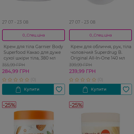
27 07 - 23 08
27 07 - 23 08
0_Спец.ціна
0_Спец.ціна
Крем для тіла Garnier Body
Крем для обличчя, рук, тіла
Superfood Какао для дуже
чоловічий Superdrug B.
сухої шкіри тіла, 380 мл
Original All-In-One 140 мл
355,99 ГРН
399,99 ГРН
284,99 ГРН
239,99 ГРН
-25%
-25%