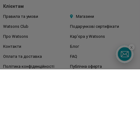
Клієнтам
Правила та умови
Магазини
Watsons Club
Подарункові сертифікати
Про Watsons
Кар'єра у Watsons
Контакти
Блог
x
Оплата та доставка
FAQ
Політика конфіденційності
Публічна оферта
ЗМІ про нас
Повернення замовлення
Підписуйтесь
на наші соц. мережі
та месенджери
Watsons в вашому смартфоні