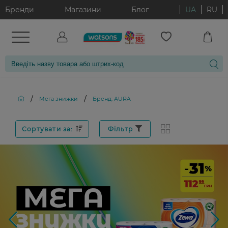
Бренди
Магазини
Блог
UA
RU
/
/
Мега знижки
Бренд: AURA
Сортувати за:
Фільтр