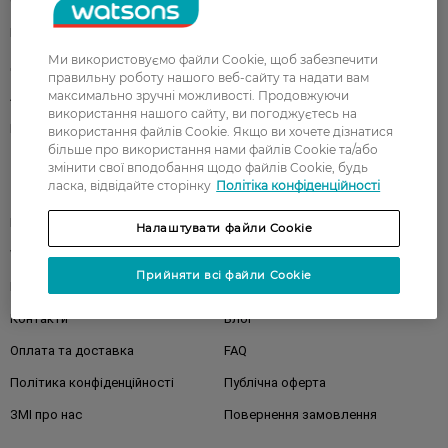
Обличчя
Тіло
Подарунки
Діти
Ми використовуємо файли Cookie, щоб забезпечити
Дім
Волосся
правильну роботу нашого веб-сайту та надати вам
максимально зручні можливості. Продовжуючи
Аксесуари
Дерматокосметика
використання нашого сайту, ви погоджуєтесь на
Бренди
використання файлів Cookie. Якщо ви хочете дізнатися
більше про використання нами файлів Cookie та/або
змінити свої вподобання щодо файлів Cookie, будь
ласка, відвідайте сторінку
Політіка конфіденційності
Клієнтам
Правила та умови
Магазини
Налаштувати файли Cookie
Watsons Club
Подарункові сертифікати
Прийняти всі файли Cookie
Про Watsons
Кар'єра у Watsons
Контакти
Блог
Оплата та доставка
FAQ
Політика конфіденційності
Публічна оферта
ЗМІ про нас
Повернення замовлення