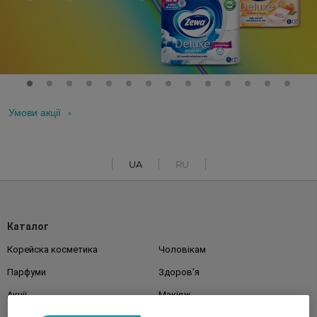
Умови акції
UA
RU
Каталог
Корейска косметика
Чоловікам
Парфуми
Здоров'я
Акції
Макіяж