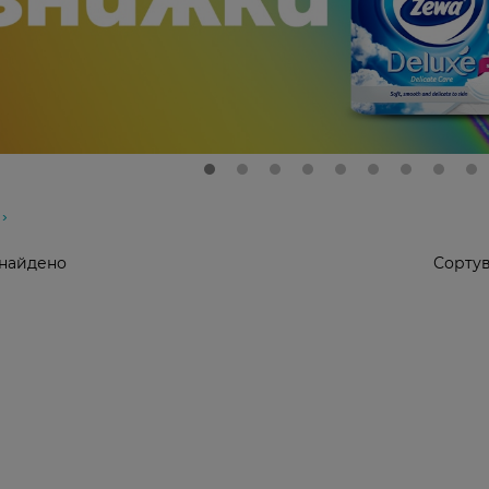
знайдено
Сортув