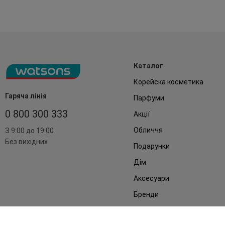
Каталог
Корейска косметика
Гаряча лінія
Парфуми
0 800 300 333
Акції
Обличчя
З 9:00 до 19:00
Без вихідних
Подарунки
Дім
Аксесуари
Бренди