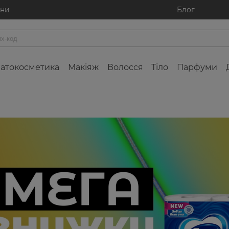
ини
Блог
атокосметика
Макіяж
Волосся
Тіло
Парфуми