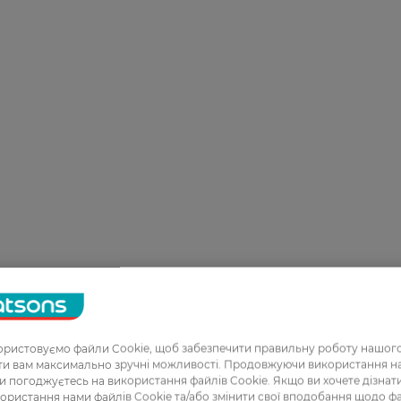
ристовуємо файли Cookie, щоб забезпечити правильну роботу нашого
ати вам максимально зручні можливості. Продовжуючи використання 
ви погоджуєтесь на використання файлів Cookie. Якщо ви хочете дізнат
ористання нами файлів Cookie та/або змінити свої вподобання щодо ф