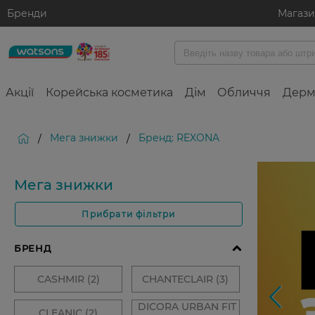
Бренди
Магаз
Акції
Корейська косметика
Дім
Обличчя
Дерм
Мега знижки
Бренд: REXONA
/
/
Мега знижки
Прибрати фільтри