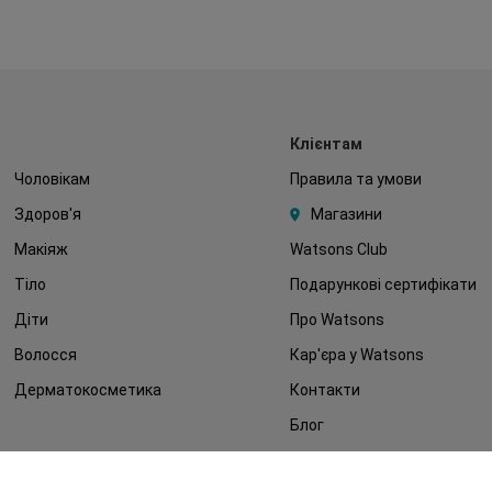
Клієнтам
Чоловікам
Правила та умови
Здоров'я
Магазини
Макіяж
Watsons Club
Тіло
Подарункові сертифікати
Діти
Про Watsons
Волосся
Кар'єра у Watsons
Дерматокосметика
Контакти
Блог
Оплата та доставка