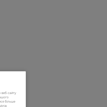
 веб-сайту
нашого
ися більше
айлів