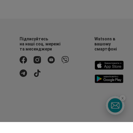
Підписуйтесь
Watsons в
на наші соц. мережі
вашому
та месенджери
смартфоні
x