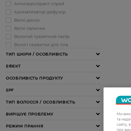
Ми вико
та над
сайту, 
про вик