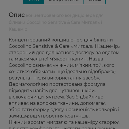
Опис
концентрованого кондиціонера для
білизни Coccolino Sensitive & Care Мигдаль і
Кашемір
Концентрований кондиціонер для білизни
Coccolino Sensitive & Care «Мигдаль і Кашемір»
створений для делікатного догляду за одягом
та максимальної м’якості тканин. Назва
Coccolino означає «ніжний, м’який, той, кого
хочеться обіймати», що ідеально відображає
результат після використання засобу.
Дерматологічно протестована формула
підходить навіть для чутливої шкіри,
включаючи дитячі речі. Засіб дбайливо
впливає на волокна тканини, допомагає
зберігати форму одягу, насиченість кольорів і
захищає від утворення ковтунців.
Ніжний аромат мигдалю та кашеміру створює
відчуття комфорту та чистоти, залишаючись