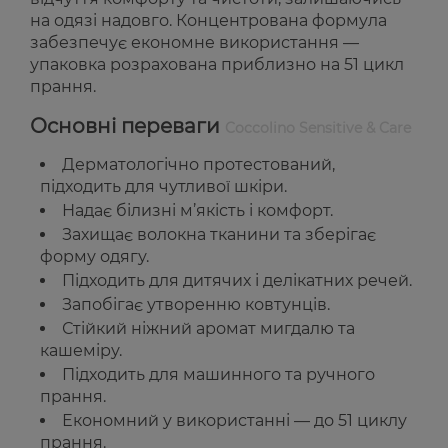
на одязі надовго. Концентрована формула
забезпечує економне використання —
упаковка розрахована приблизно на 51 цикл
прання.
Основні переваги
Coccolino Sensitive & Care
Дерматологічно протестований,
підходить для чутливої шкіри.
Надає білизні м’якість і комфорт.
Захищає волокна тканини та зберігає
форму одягу.
Підходить для дитячих і делікатних речей.
Запобігає утворенню ковтунців.
Стійкий ніжний аромат мигдалю та
кашеміру.
Підходить для машинного та ручного
прання.
Економний у використанні — до 51 циклу
прання.