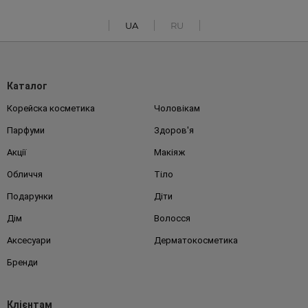
UA
RU
Каталог
Корейска косметика
Чоловікам
Парфуми
Здоров'я
Акції
Макіяж
Обличчя
Тіло
Подарунки
Діти
Дім
Волосся
Аксесуари
Дерматокосметика
Бренди
Клієнтам