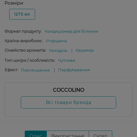
Розміри
1275 мл
Формат продукту:
Кондиціонер для білизни
Країна-виробник:
Угорщина
Сімейство ароматів:
Кашемір
Мигдаль
Тип шкіри / особливість:
Чутлива
Ефект:
Парфумування
Пом'якшення
COCCOLINO
Всі товари бренда
Опис
Використання
Склад