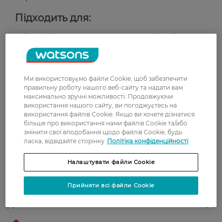
Підходить для:
Усіх типів тканин, включаючи делікатні та
дитячі речі.
Щоденного догляду за білизною.
Країна-виробник:
Угорщина
Ми використовуємо файли Cookie, щоб забезпечити
правильну роботу нашого веб-сайту та надати вам
*На основі рекомендованого дозування.
максимально зручні можливості. Продовжуючи
використання нашого сайту, ви погоджуєтесь на
використання файлів Cookie. Якщо ви хочете дізнатися
Рейтинг та відгуки
більше про використання нами файлів Cookie та/або
змінити свої вподобання щодо файлів Cookie, будь
ласка, відвідайте сторінку
Політіка конфіденційності
0
0 відгуків
Налаштувати файли Cookie
З 0 відгуків
Прийняти всі файли Cookie
Доставка