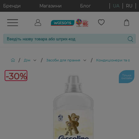
Бренди
Магазини
Блог
UA
RU
/
/
/
Дім
Засоби для прання
Кондиціонери та ополіс
-30%
-30%
Тільки
онлайн