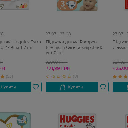
08
27 07 - 23 08
27 07 -
дитячі Huggies Extra
Підгузки дитячі Pampers
Підгуз
р 2 4-6 кг 82 шт
Premium Care розмір 3 6-10
Classic
кг 60 шт
РН
929,99 ГРН
524,99
РН
771,99 ГРН
425,0