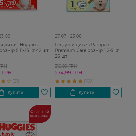
 23 08
27 07 - 23 08
ки дитячі Huggies
Підгузки дитячі Pampers
 розмір 5 11-25 кг 42 шт
Premium Care розмір 1 2-5 кг
26 шт
 ГРН
319,99 ГРН
0 ГРН
274,99 ГРН
Фінальний
розпродаж