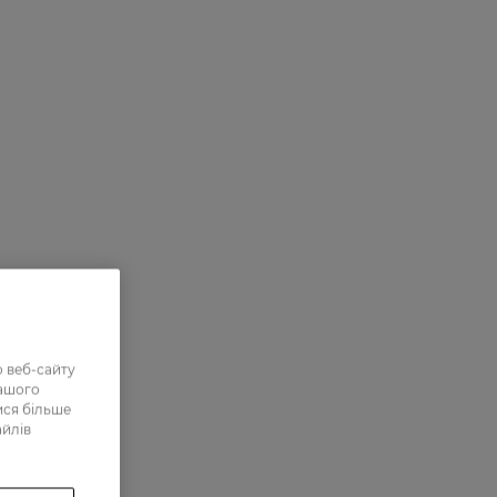
 веб-сайту
нашого
ися більше
айлів