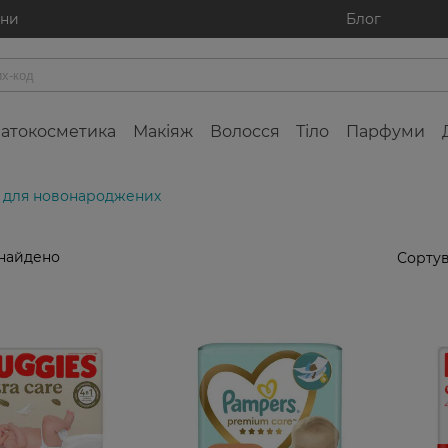
ини
Блог
атокосметика
Макіяж
Волосся
Тіло
Парфуми
и для новонароджених
знайдено
Сортув