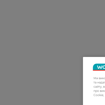
Ми вико
та над
сайту, 
про вик
Cookie,