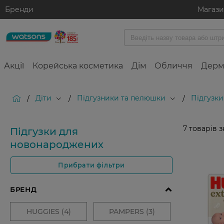
Бренди
Магаз
Акції
Корейська косметика
Дім
Обличчя
Дерм
Діти
Підгузники та пелюшки
Підгузк
/
/
/
7
товарів 
Підгузки для
новонароджених
Прибрати фільтри