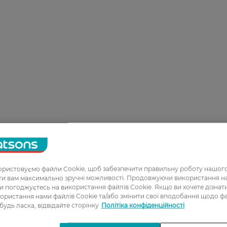
ристовуємо файли Cookie, щоб забезпечити правильну роботу нашого
ати вам максимально зручні можливості. Продовжуючи використання 
ви погоджуєтесь на використання файлів Cookie. Якщо ви хочете дізнат
ористання нами файлів Cookie та/або змінити свої вподобання щодо ф
 будь ласка, відвідайте сторінку
Політіка конфіденційності