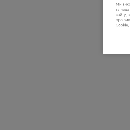
Ми вико
та над
сайту, 
про вик
Cookie,