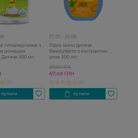
08
27 07 - 23 08
е гіпоалергенне з
Рідке мило дитяче
ом ромашки
Beautyderm з екстрактом
r Дитяче 300 мл
алое 300 мл
89,99 ГРН
Н
67,49 ГРН