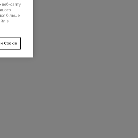
 веб-сайту
нашого
ися більше
айлів
и Cookie