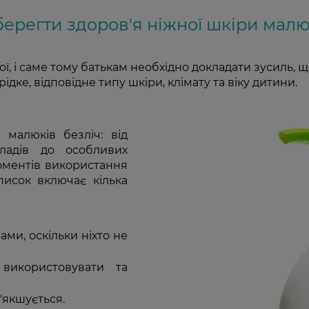
берегти здоров'я ніжної шкіри мал
ї, і саме тому батькам необхідно докладати зусиль,
ке, відповідне типу шкіри, клімату та віку дитини.
малюків безліч: від
кладів до особливих
оментів використання
писок включає кілька
ми, оскільки ніхто не
використовувати та
'якшується.