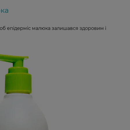
юка
 щоб епідерміс малюка залишався здоровим і