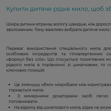
Купити дитяче рідке мило, щоб з
Шкіра дитини втрачає вологу швидше, ніж доросло
зволоженим. Тому важливо вибрати дитяче мило рід
Переваг використання спеціального мила для 
особливих інгредієнтів та гіпоалергенних с
«формул без сліз». Що стосується позитивних м
рідкого мила в порівнянні зі шматковим, то с
ключових позицій:
Це зменшує обмін мікробами між користувача
торкається мила.
З химерними дозаторами засіб легко 
поповнювати.
На відміну від шматкового мила, рідке не розм