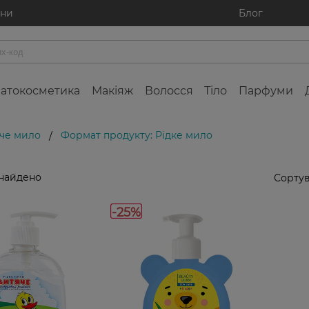
ини
Блог
атокосметика
Макіяж
Волосся
Тіло
Парфуми
че мило
Формат продукту: Рідке мило
/
знайдено
Сортув
-25%