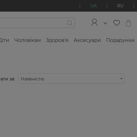
UA
RU
Діти
Чоловікам
Здоров'я
Аксесуари
Подарунки
ати за:
Наявністю