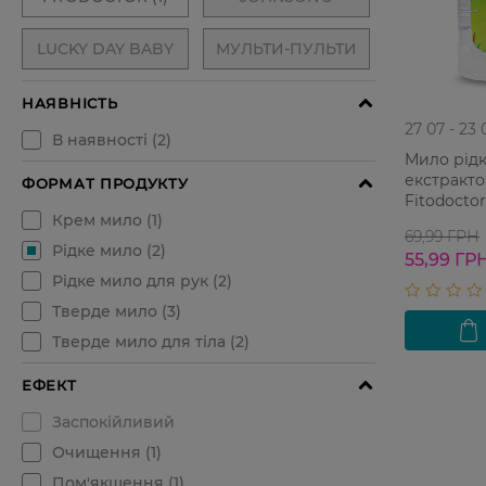
27 07 - 23 
Мило рідк
екстракт
Fitodocto
69,99 ГРН
55,99 ГР