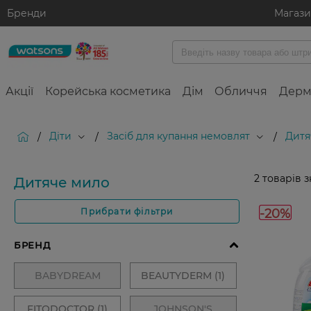
Бренди
Магаз
Акції
Корейська косметика
Дім
Обличчя
Дерм
Діти
Засіб для купання немовлят
Дитя
/
/
/
2
товарів 
Дитяче мило
-20%
Прибрати фільтри