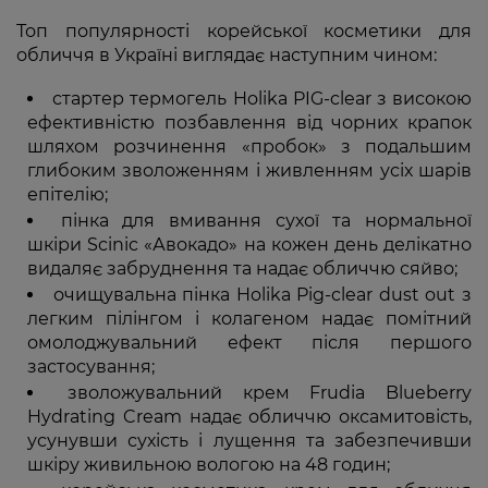
Топ популярності корейської косметики для
обличчя в Україні виглядає наступним чином:
стартер термогель Holika PIG-clear з високою
ефективністю позбавлення від чорних крапок
шляхом розчинення «пробок» з подальшим
глибоким зволоженням і живленням усіх шарів
епітелію;
пінка для вмивання сухої та нормальної
шкіри Scinic «Авокадо» на кожен день делікатно
видаляє забруднення та надає обличчю сяйво;
очищувальна пінка Holika Pig-clear dust out з
легким пілінгом і колагеном надає помітний
омолоджувальний ефект після першого
застосування;
зволожувальний крем Frudia Blueberry
Hydrating Cream надає обличчю оксамитовість,
усунувши сухість і лущення та забезпечивши
шкіру живильною вологою на 48 годин;