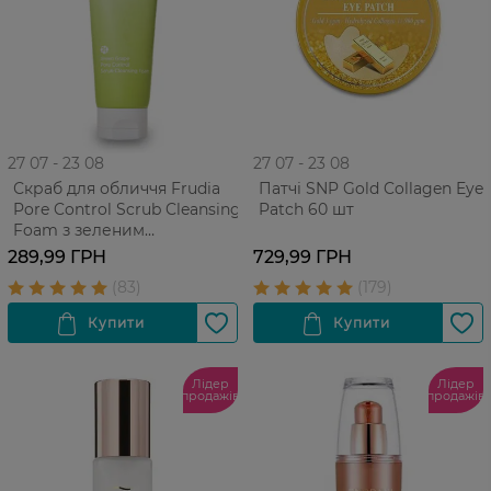
27 07 - 23 08
27 07 - 23 08
Скраб для обличчя Frudia
Патчі SNP Gold Collagen Eye
Pore Control Scrub Cleansing
Patch 60 шт
Foam з зеленим
виноградом Для
289,99 ГРН
729,99 ГРН
проблемної жирної шкіри
145 г
Лідер
Лідер
продажів
продажів