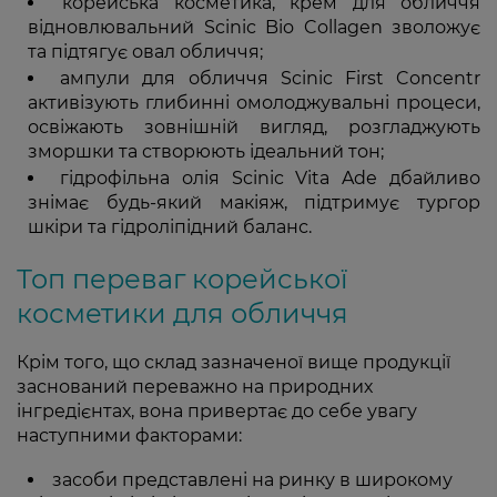
корейська косметика, крем для обличчя
відновлювальний Scinic Bio Collagen зволожує
та підтягує овал обличчя;
ампули для обличчя Scinic First Concentr
активізують глибинні омолоджувальні процеси,
освіжають зовнішній вигляд, розгладжують
зморшки та створюють ідеальний тон;
гідрофільна олія Scinic Vita Ade дбайливо
знімає будь-який макіяж, підтримує тургор
шкіри та гідроліпідний баланс.
Топ переваг корейської
косметики для обличчя
Крім того, що склад зазначеної вище продукції
заснований переважно на природних
інгредієнтах, вона привертає до себе увагу
наступними факторами:
засоби представлені на ринку в широкому