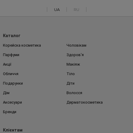
UA
RU
Каталог
Корейска косметика
Чоловікам
Парфуми
Здоров'я
Акції
Макіяж
Обличчя
Тіло
Подарунки
Діти
Дім
Волосся
Аксесуари
Дерматокосметика
Бренди
Клієнтам