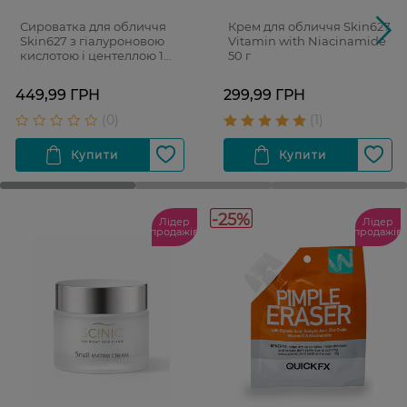
Сироватка для обличчя
Крем для обличчя Skin627
Skin627 з гіалуроновою
Vitamin with Niacinamide
кислотою і центеллою 1
50 г
флакон з піпеткою 34 мл +
2 саше-запаски
449,99 ГРН
299,99 ГРН
-25%
Лідер
Лідер
продажів
продажів