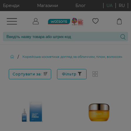
Бренди
Магазини
Блог
UA
RU
/
Корейська косметика: догляд за обличчям, тілом, волоссям і д
Сортувати за:
Фільтр