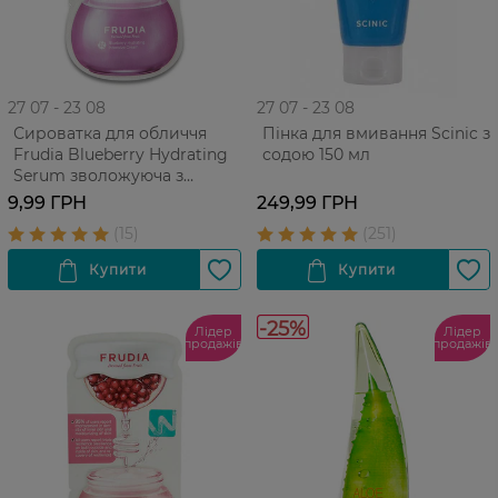
27 07 - 23 08
27 07 - 23 08
Сироватка для обличчя
Пінка для вмивання Scinic з
Frudia Blueberry Hydrating
содою 150 мл
Serum зволожуюча з
екстрактом чорниці Для
9,99 ГРН
249,99 ГРН
усіх типів ​​шкіри 1 шт
-25%
Лідер
Лідер
продажів
продажів