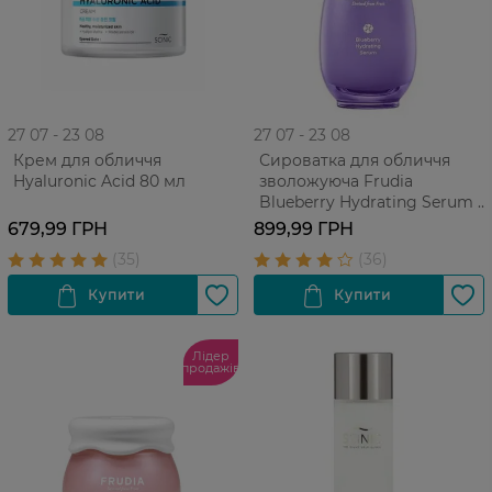
27 07 - 23 08
27 07 - 23 08
Крем для обличчя
Сироватка для обличчя
Hyaluronic Acid 80 мл
зволожуюча Frudia
Blueberry Hydrating Serum з
чорницею для усіх типів
679,99 ГРН
899,99 ГРН
шкіри, 50 г
Лідер
продажів