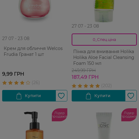
27 07 - 23 08
27 07 - 23 08
0_Спец.ціна
Крем для обличчя Welcos
Пінка для вмивання Holika
Frudia Гранат 1 шт
Holika Aloe Facial Cleansing
Foam 150 мл
249,99 ГРН
9,99 ГРН
187,49 ГРН
Лідер
Лідер
продажів
продажів