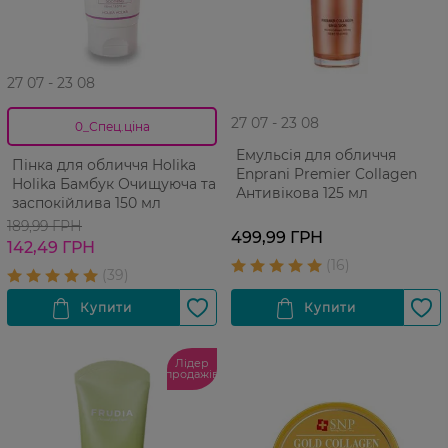
27 07 - 23 08
27 07 - 23 08
0_Спец.ціна
Емульсія для обличчя
Пінка для обличчя Holika
Enprani Premier Collagen
Holika Бамбук Очищуюча та
Антивікова 125 мл
заспокійлива 150 мл
189,99 ГРН
499,99 ГРН
142,49 ГРН
Лідер
продажів