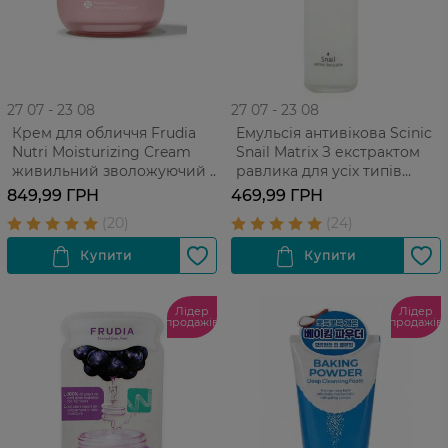
27 07 - 23 08
27 07 - 23 08
Крем для обличчя Frudia
Емульсія антивікова Scinic
Nutri Moisturizing Cream
Snail Matrix З екстрактом
живильний зволожуючий з
равлика для усіх типів
гранатом Для усіх типів
шкіри 150 мл
849,99 ГРН
469,99 ГРН
шкіри
Лідер
Лідер
продажів
продажів