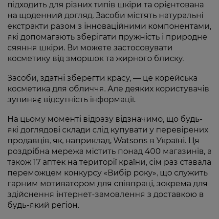
підходить для різних типів шкіри та орієнтована
на щоденний догляд. Засоби містять натуральні
екстракти разом з інноваційними компонентами,
які допомагають зберігати пружність і природне
сяяння шкіри. Ви можете застосовувати
косметику від зморшок та жирного блиску.
Засоби, здатні зберегти красу, — це корейська
косметика для обличчя. Але деяких користувачів
зупиняє відсутність інформації.
На цьому моменті відразу відзначимо, що будь-
які доглядові склади слід купувати у перевірених
продавців, як, наприклад, Watsons в Україні. Ця
роздрібна мережа містить понад 400 магазинів, а
також 17 аптек на території країни, сім раз ставала
переможцем конкурсу «Вибір року», що служить
гарним мотиватором для співпраці, зокрема для
здійснення інтернет-замовлення з доставкою в
будь-який регіон.