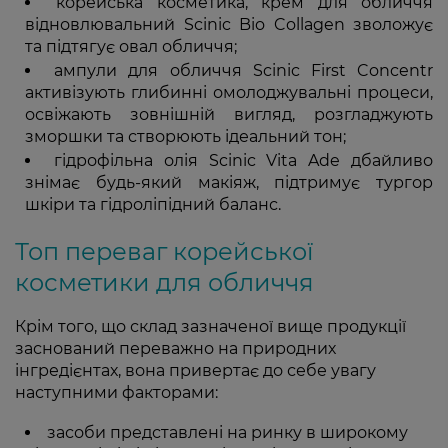
корейська косметика, крем для обличчя
відновлювальний Scinic Bio Collagen зволожує
та підтягує овал обличчя;
ампули для обличчя Scinic First Concentr
активізують глибинні омолоджувальні процеси,
освіжають зовнішній вигляд, розгладжують
зморшки та створюють ідеальний тон;
гідрофільна олія Scinic Vita Ade дбайливо
знімає будь-який макіяж, підтримує тургор
шкіри та гідроліпідний баланс.
Топ переваг корейської
косметики для обличчя
Крім того, що склад зазначеної вище продукції
заснований переважно на природних
інгредієнтах, вона привертає до себе увагу
наступними факторами:
засоби представлені на ринку в широкому