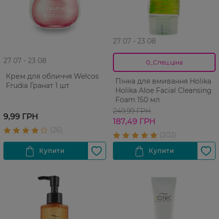
27 07 - 23 08
27 07 - 23 08
0_Спец.ціна
Крем для обличчя Welcos
Пінка для вмивання Holika
Frudia Гранат 1 шт
Holika Aloe Facial Cleansing
Foam 150 мл
249,99 ГРН
9,99 ГРН
187,49 ГРН