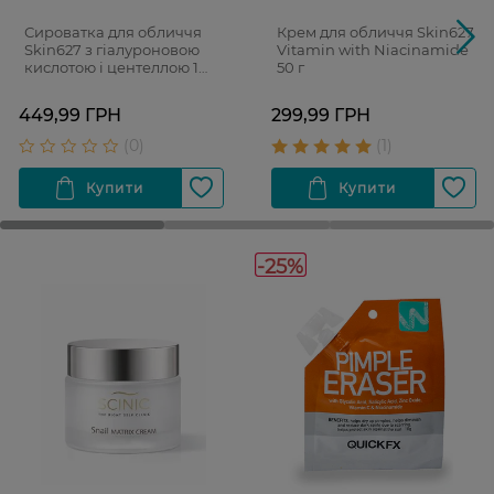
Сироватка для обличчя
Крем для обличчя Skin627
Skin627 з гіалуроновою
Vitamin with Niacinamide
кислотою і центеллою 1
50 г
флакон з піпеткою 34 мл +
2 саше-запаски
449,99 ГРН
299,99 ГРН
-25%