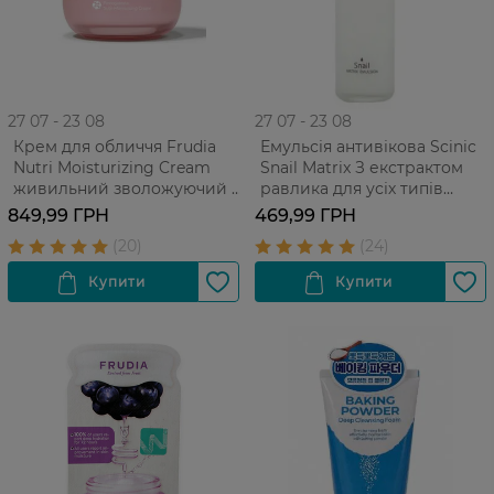
27 07 - 23 08
27 07 - 23 08
Крем для обличчя Frudia
Емульсія антивікова Scinic
Nutri Moisturizing Cream
Snail Matrix З екстрактом
живильний зволожуючий з
равлика для усіх типів
гранатом Для усіх типів
шкіри 150 мл
849,99 ГРН
469,99 ГРН
шкіри