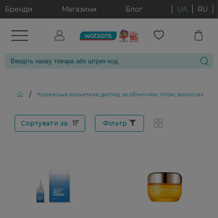
Бренди
Магазини
Блог
UA
RU
/
Корейська косметика: догляд за обличчям, тілом, волоссям і д
Сортувати за:
Фільтр