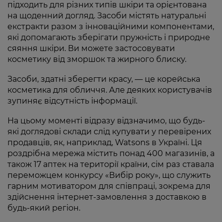
підходить для різних типів шкіри та орієнтована
на щоденний догляд. Засоби містять натуральні
екстракти разом з інноваційними компонентами,
які допомагають зберігати пружність і природне
сяяння шкіри. Ви можете застосовувати
косметику від зморшок та жирного блиску.
Засоби, здатні зберегти красу, — це корейська
косметика для обличчя. Але деяких користувачів
зупиняє відсутність інформації.
На цьому моменті відразу відзначимо, що будь-
які доглядові склади слід купувати у перевірених
продавців, як, наприклад, Watsons в Україні. Ця
роздрібна мережа містить понад 400 магазинів, а
також 17 аптек на території країни, сім раз ставала
переможцем конкурсу «Вибір року», що служить
гарним мотиватором для співпраці, зокрема для
здійснення інтернет-замовлення з доставкою в
будь-який регіон.