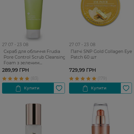
27 07 - 23 08
27 07 - 23 08
Скраб для обличчя Frudia
Патчі SNP Gold Collagen Eye
Pore Control Scrub Cleansing
Patch 60 шт
Foam з зеленим
виноградом Для
289,99 ГРН
729,99 ГРН
проблемної жирної шкіри
145 г