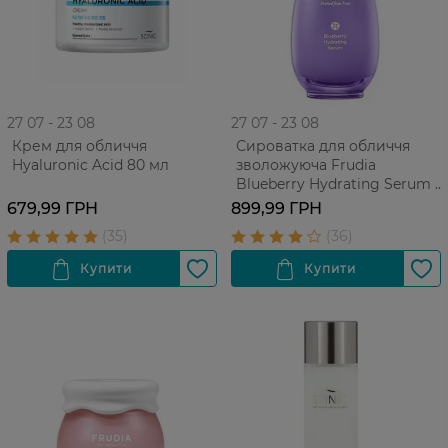
27 07 - 23 08
27 07 - 23 08
Крем для обличчя
Сироватка для обличчя
Hyaluronic Acid 80 мл
зволожуюча Frudia
Blueberry Hydrating Serum з
чорницею для усіх типів
679,99 ГРН
899,99 ГРН
шкіри, 50 г