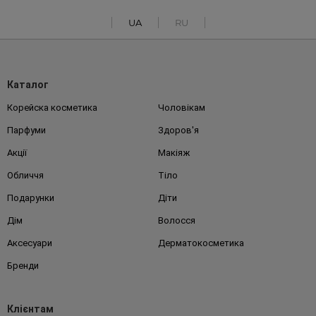
UA
RU
Каталог
Корейска косметика
Чоловікам
Парфуми
Здоров'я
Акції
Макіяж
Обличчя
Тіло
Подарунки
Діти
Дім
Волосся
Аксесуари
Дерматокосметика
Бренди
Клієнтам