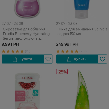
27 07 - 23 08
27 07 - 23 08
Сироватка для обличчя
Пінка для вмивання Scinic з
Frudia Blueberry Hydrating
содою 150 мл
Serum зволожуюча з
екстрактом чорниці Для
9,99 ГРН
249,99 ГРН
усіх типів ​​шкіри 1 шт
-25%