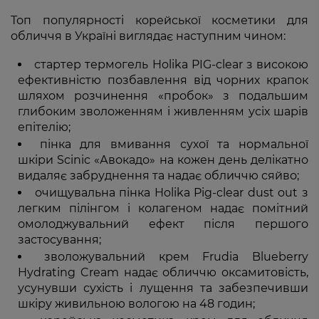
Топ популярності корейської косметики для
обличчя в Україні виглядає наступним чином:
стартер термогель Holika PIG-clear з високою
ефективністю позбавлення від чорних крапок
шляхом розчинення «пробок» з подальшим
глибоким зволоженням і живленням усіх шарів
епітелію;
пінка для вмивання сухої та нормальної
шкіри Scinic «Авокадо» на кожен день делікатно
видаляє забруднення та надає обличчю сяйво;
очищувальна пінка Holika Pig-clear dust out з
легким пілінгом і колагеном надає помітний
омолоджувальний ефект після першого
застосування;
зволожувальний крем Frudia Blueberry
Hydrating Cream надає обличчю оксамитовість,
усунувши сухість і лущення та забезпечивши
шкіру живильною вологою на 48 годин;