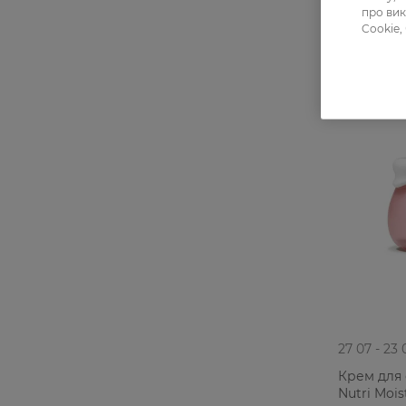
про вик
Cookie,
27 07 - 23 
Крем для 
Nutri Mois