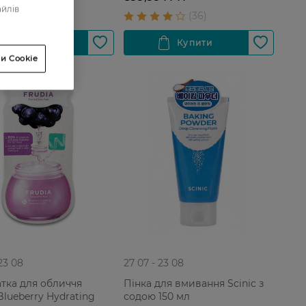
айлів
и Cookie
 23 08
27 07 - 23 08
тка для обличчя
Пінка для вмивання Scinic з
Blueberry Hydrating
содою 150 мл