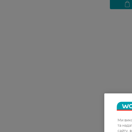
27 07 - 23 
Есенція д
Snail Matr
Ми вико
та над
499,99 Г
сайту, 