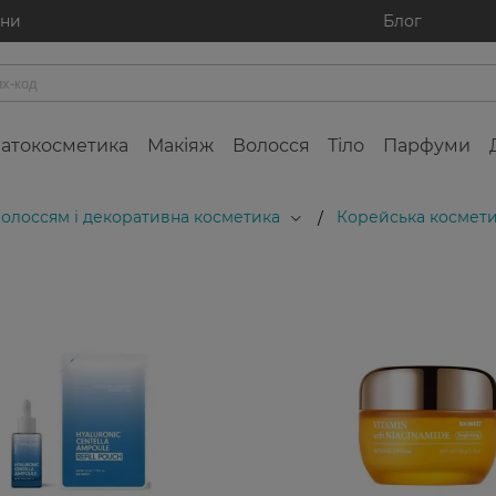
ини
Блог
атокосметика
Макіяж
Волосся
Тіло
Парфуми
 волоссям і декоративна косметика
Корейська космети
/