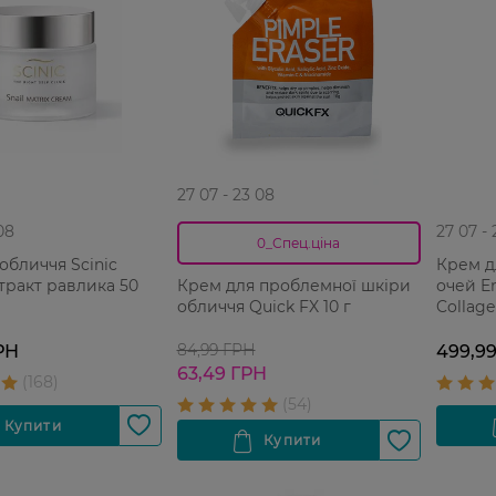
27 07 - 23 08
08
27 07 -
0_Спец.ціна
обличчя Scinic
Крем д
стракт равлика 50
очей E
Крем для проблемної шкіри
Collag
обличчя Quick FX 10 г
84,99 ГРН
РН
499,9
63,49 ГРН