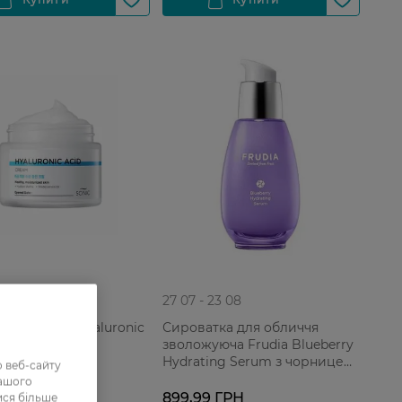
 23 08
27 07 - 23 08
ля обличчя Hyaluronic
Сироватка для обличчя
 мл
зволожуюча Frudia Blueberry
Hydrating Serum з чорницею
 веб-сайту
для усіх типів шкіри, 50 г
нашого
9 ГРН
899,99 ГРН
ися більше