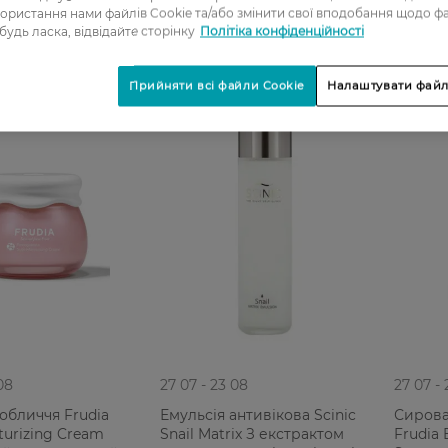
ористання нами файлів Cookie та/або змінити свої вподобання щодо ф
 будь ласка, відвідайте сторінку
Політіка конфіденційності
Прийняти всі файли Cookie
Налаштувати файл
08
27 07 - 23 08
27 07 -
обличчя Frudia
Емульсія антивікова Scinic
Сирова
turizing Cream
Snail Matrix З екстрактом
Frudia 