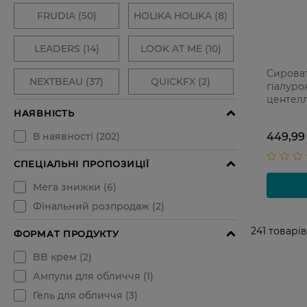
Сироват
гіалуро
центелл
мл + 2 
449,99
241
товарів