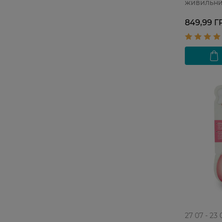
живильни
гранатом 
шкіри
849,99 Г
27 07 - 23 