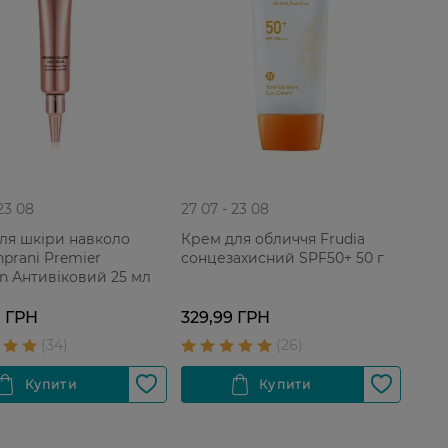
 23 08
27 07 - 23 08
ля шкіри навколо
Крем для обличчя Frudia
nprani Premier
сонцезахисний SPF50+ 50 г
en Антивіковий 25 мл
9 ГРН
329,99 ГРН