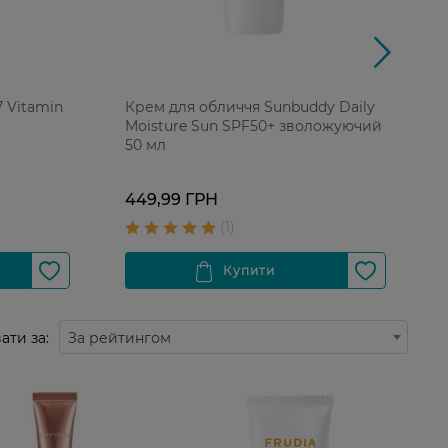
 Vitamin
Крем для обличчя Sunbuddy Daily
Moisture Sun SPF50+ зволожуючий
50 мл
1
449,99 ГРН
ати за:
За рейтингом