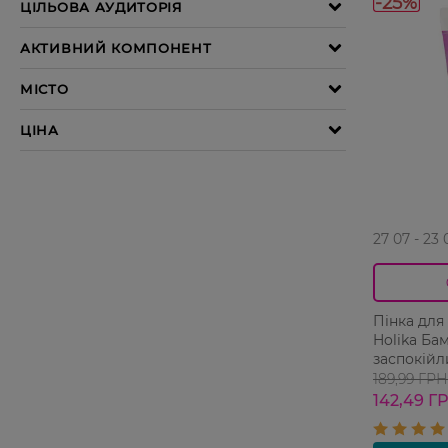
-25%
27 07 - 23 
Пінка для
Holika Ба
заспокійл
189,99 ГРН
142,49 Г