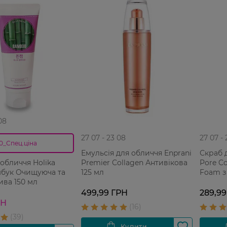
08
27 07 - 23 08
27 07 -
0_Спец.ціна
Емульсія для обличчя Enprani
Скраб 
Premier Collagen Антивікова
Pore Co
 обличчя Holika
125 мл
Foam з
мбук Очищуюча та
Для пр
ива 150 мл
шкіри 1
499,99 ГРН
289,99
РН