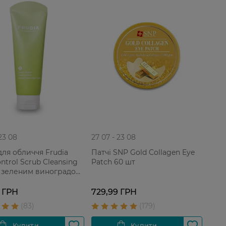
 23 08
27 07 - 23 08
для обличчя Frudia
Патчі SNP Gold Collagen Eye
ntrol Scrub Cleansing
Patch 60 шт
 зеленим виноградом
облемної жирної
45 г
 ГРН
729,99 ГРН