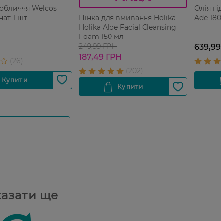
обличчя Welcos
Олія гі
нат 1 шт
Ade 18
Пінка для вмивання Holika
Holika Aloe Facial Cleansing
Foam 150 мл
249,99 ГРН
639,99
187,49 ГРН
азати ще