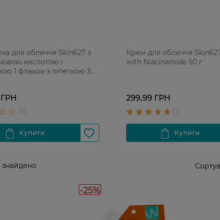
ка для обличчя Skin627 з
Крем для обличчя Skin627
новою кислотою і
with Niacinamide 50 г
ою 1 флакон з піпеткою 34
саше-запаски
 ГРН
299,99 ГРН
 знайдено
Сортув
-25%