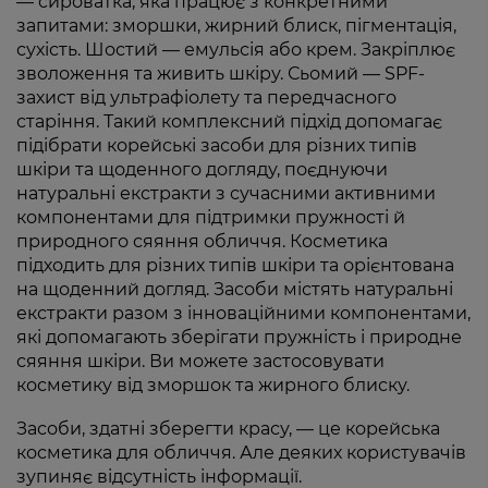
— сироватка, яка працює з конкретними
запитами: зморшки, жирний блиск, пігментація,
сухість. Шостий — емульсія або крем. Закріплює
зволоження та живить шкіру. Сьомий — SPF-
захист від ультрафіолету та передчасного
старіння. Такий комплексний підхід допомагає
підібрати корейські засоби для різних типів
шкіри та щоденного догляду, поєднуючи
натуральні екстракти з сучасними активними
компонентами для підтримки пружності й
природного сяяння обличчя. Косметика
підходить для різних типів шкіри та орієнтована
на щоденний догляд. Засоби містять натуральні
екстракти разом з інноваційними компонентами,
які допомагають зберігати пружність і природне
сяяння шкіри. Ви можете застосовувати
косметику від зморшок та жирного блиску.
Засоби, здатні зберегти красу, — це корейська
косметика для обличчя. Але деяких користувачів
зупиняє відсутність інформації.