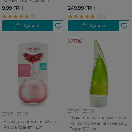
Serum зволожуюча з
екстрактом чорниці Для
9,99 ГРН
249,99 ГРН
усіх типів ​​шкіри 1 шт
-25%
27 07 - 23 08
27 07 - 23 08
Пінка для вмивання Holika
Крем для обличчя Welcos
Holika Aloe Facial Cleansing
Frudia Гранат 1 шт
Foam 150 мл