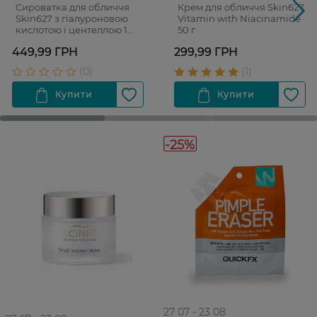
Сироватка для обличчя
Крем для обличчя Skin627
Skin627 з гіалуроновою
Vitamin with Niacinamide
кислотою і центеллою 1
50 г
флакон з піпеткою 34 мл +
449,99 ГРН
299,99 ГРН
2 саше-запаски
-25%
27 07 - 23 08