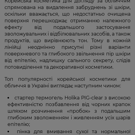
Корейська косметика для догляду за обличчям
спрямована на видалення забруднень зі шкіри,
оскільки вважається, що недостатньо очищена
поверхня перешкоджає отриманню належного
ефекту від подальшого застосування
зволожувальних і відбілювальних засобів, а також
продуктів, що вирівнюють тон. Тому в кожній
лінійці неодмінно присутні різні варіанти
поверхневого та глибокого звільнення пір шкіри
від епітелію, надлишку сального секрету, слідів
потовиділення та декоративної косметики.
Топ популярності корейської косметики для
обличчя в Україні виглядає наступним чином:
стартер термогель Holika PIG-clear з високою
ефективністю позбавлення від чорних крапок
шляхом розчинення «пробок» з подальшим
глибоким зволоженням і живленням усіх шарів
епітелію;
пінка для вмивання сухої та нормальної