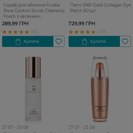
Скраб для обличчя Frudia
Патчі SNP Gold Collagen Eye
Pore Control Scrub Cleansing
Patch 60 шт
Foam з зеленим
виноградом Для
289,99 ГРН
729,99 ГРН
проблемної жирної шкіри
145 г
27 07 - 23 08
27 07 - 23 08