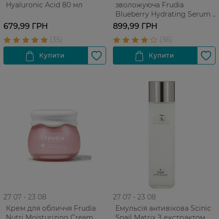
Hyaluronic Acid 80 мл
зволожуюча Frudia
Blueberry Hydrating Serum з
чорницею для усіх типів
679,99 ГРН
899,99 ГРН
шкіри, 50 г
27 07 - 23 08
27 07 - 23 08
Крем для обличчя Frudia
Емульсія антивікова Scinic
Nutri Moisturizing Cream
Snail Matrix З екстрактом