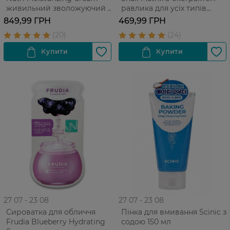
живильний зволожуючий з
равлика для усіх типів
гранатом Для усіх типів
шкіри 150 мл
849,99 ГРН
469,99 ГРН
шкіри
27 07 - 23 08
27 07 - 23 08
Сироватка для обличчя
Пінка для вмивання Scinic з
Frudia Blueberry Hydrating
содою 150 мл