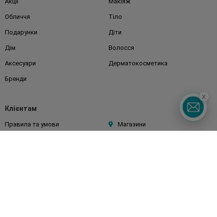
Акції
Макіяж
Обличчя
Тіло
Подарунки
Діти
Дім
Волосся
Аксесуари
Дерматокосметика
Бренди
x
Клієнтам
Правила та умови
Магазини
Watsons Club
Подарункові сертифікати
Про Watsons
Кар'єра у Watsons
Контакти
Блог
Оплата та доставка
FAQ
Політика конфіденційності
Публічна оферта