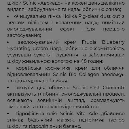
шкіри Scinic «Авокадо» на кожен день делікатно
видаляє забруднення та надає обличчю сяйво;
очищувальна пінка Holika Pig-clear dust out з
легким пілінгом і колагеном надає помітний
омолоджувальний ефект після першого
застосування;
зволожувальний крем Frudia Blueberry
Hydrating Cream надає обличчю оксамитовість,
усунувши сухість і лущення та забезпечивши
шкіру живильною вологою на 48 годин;
корейська косметика, крем для обличчя
відновлювальний Scinic Bio Collagen зволожує
та підтягує овал обличчя;
ампули для обличчя Scinic First Concentr
активізують глибинні омолоджувальні процеси,
освіжають зовнішній вигляд, розгладжують
зморшки та створюють ідеальний тон;
гідрофільна олія Scinic Vita Ade дбайливо
знімає будь-який макіяж, підтримує тургор
шкіри та гідроліпідний баланс.