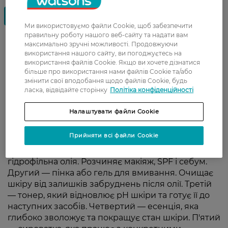
Ми використовуємо файли Cookie, щоб забезпечити
правильну роботу нашого веб-сайту та надати вам
максимально зручні можливості. Продовжуючи
Корейська косметика для
використання нашого сайту, ви погоджуєтесь на
використання файлів Cookie. Якщо ви хочете дізнатися
обличчя у Watsons
більше про використання нами файлів Cookie та/або
змінити свої вподобання щодо файлів Cookie, будь
ласка, відвідайте сторінку
Політіка конфіденційності
Корейська косметика для обличчя будується на
поетапному догляді, де кожен засіб виконує свою
Налаштувати файли Cookie
чітку функцію. Такий підхід відомий як 7 етапів
корейського догляду, які допомагають не просто
Прийняти всі файли Cookie
очистити шкіру, а підтримувати її зволоженою,
пружною та доглянутою щодня. Перший етап —
гідрофільна олія. Розчиняє макіяж, SPF і себум.
Другий — пінка або гель для вмивання. Очищає
шкіру від залишків забруднень після олії. Третій
— тонер, який відновлює pH шкіри та готує її до
наступних засобів. Четвертий — есенція, яка
глибоко зволожує та покращує стан шкіри. П'ятий