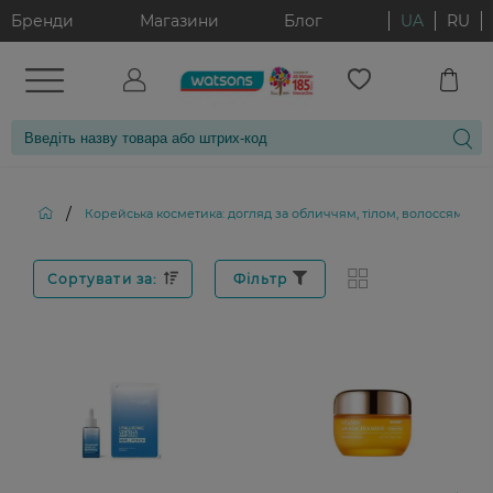
Бренди
Магазини
Блог
UA
RU
/
Корейська косметика: догляд за обличчям, тілом, волоссям і д
Сортувати за:
Фільтр