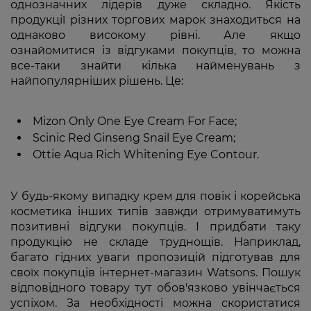
однозначних лідерів дуже складно. Якість
продукції різних торгових марок знаходиться на
однаково високому рівні. Але якщо
ознайомитися із відгуками покупців, то можна
все-таки знайти кілька найменувань з
найпопулярніших рішень. Це:
Mizon Only One Eye Cream For Face;
Scinic Red Ginseng Snail Eye Cream;
Ottie Aqua Rich Whitening Eye Contour.
У будь-якому випадку крем для повік і корейська
косметика інших типів завжди отримуватимуть
позитивні відгуки покупців. І придбати таку
продукцію не складе труднощів. Наприклад,
багато гідних уваги пропозицій підготував для
своїх покупців інтернет-магазин Watsons. Пошук
відповідного товару тут обов'язково увінчається
успіхом. За необхідності можна скористатися