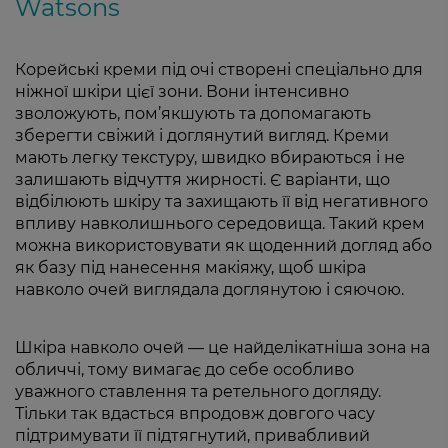
Watsons
Корейські креми під очі створені спеціально для
ніжної шкіри цієї зони. Вони інтенсивно
зволожують, пом’якшують та допомагають
зберегти свіжий і доглянутий вигляд. Креми
мають легку текстуру, швидко вбираються і не
залишають відчуття жирності. Є варіанти, що
відбілюють шкіру та захищають її від негативного
впливу навколишнього середовища. Такий крем
можна використовувати як щоденний догляд або
як базу під нанесення макіяжу, щоб шкіра
навколо очей виглядала доглянутою і сяючою.
Шкіра навколо очей — це найделікатніша зона на
обличчі, тому вимагає до себе особливо
уважного ставлення та ретельного догляду.
Тільки так вдасться впродовж довгого часу
підтримувати її підтягнутий, привабливий