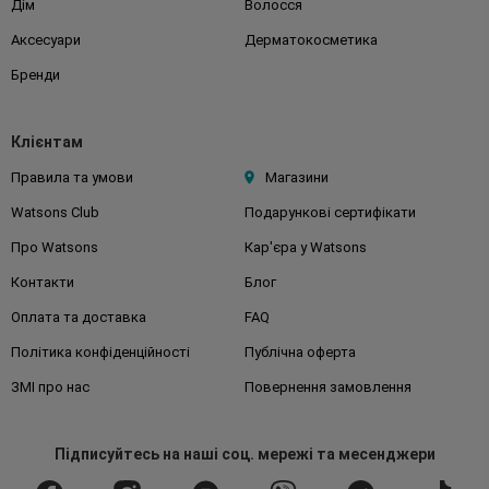
Дім
Волосся
Аксесуари
Дерматокосметика
Бренди
Клієнтам
Правила та умови
Магазини
Watsons Club
Подарункові сертифікати
Про Watsons
Кар'єра у Watsons
Контакти
Блог
Оплата та доставка
FAQ
Політика конфіденційності
Публічна оферта
ЗМІ про нас
Повернення замовлення
Підписуйтесь
на наші соц. мережі
та месенджери