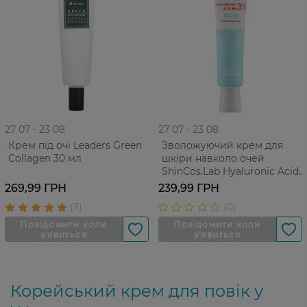
27 07 - 23 08
27 07 - 23 08
Крем під очі Leaders Green
Зволожуючий крем для
Collagen 30 мл
шкіри навколо очей
ShinCos.Lab Hyaluronic Acid
B5 3% Eye Cream 30 мл
269,99 ГРН
239,99 ГРН
Корейський крем для повік у