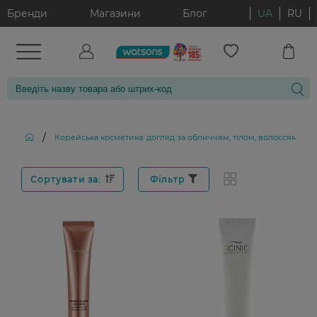
Бренди
Магазини
Блог
UA
RU
/
Корейська косметика: догляд за обличчям, тілом, волоссям і д
Сортувати за:
Фільтр