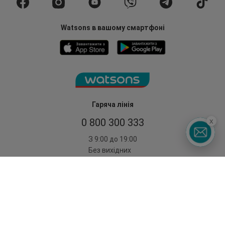
Watsons в вашому смартфоні
Гаряча лінія
0 800 300 333
x
З 9:00 до 19:00
Без вихідних
©2014 - 2026. Умови використання сайту