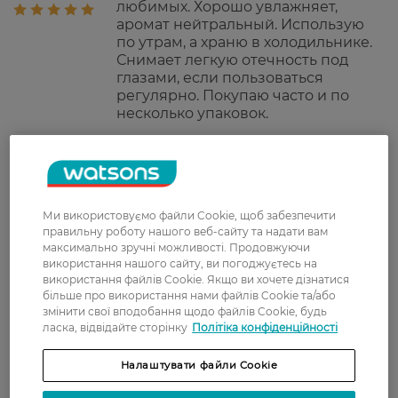
любимых. Хорошо увлажняет,
аромат нейтральный. Использую
по утрам, а храню в холодильнике.
Снимает легкую отечность под
глазами, если пользоваться
регулярно. Покупаю часто и по
несколько упаковок.
НАТАЛИЯ
Мне понравился крем, наношу на
1 грудня, 2021
ночь и отеков нет. Долго искала
средства с подобным действием за
доступную цену. По скидке
Ми використовуємо файли Cookie, щоб забезпечити
выгодно брать сразу несколько
правильну роботу нашого веб-сайту та надати вам
упаковок.
максимально зручні можливості. Продовжуючи
використання нашого сайту, ви погоджуєтесь на
Дар'я
неплохой базовый крем под глаза.
використання файлів Cookie. Якщо ви хочете дізнатися
27 жовтня, 2021
Чудес не сделает, но зато без
більше про використання нами файлів Cookie та/або
запаха. Немного осветляет кожу
змінити свої вподобання щодо файлів Cookie, будь
под глазами, разглаживает её,
ласка, відвідайте сторінку
Політіка конфіденційності
экономный расход, быстро
впитывается без липкости и
Налаштувати файли Cookie
жирности. К сожалению, не