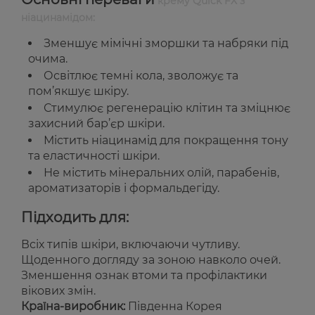
крему Quick FX з
ніацинамідом:
Зменшує мімічні зморшки та набряки під
очима.
Освітлює темні кола, зволожує та
пом’якшує шкіру.
Стимулює регенерацію клітин та зміцнює
захисний бар’єр шкіри.
Містить ніацинамід для покращення тону
та еластичності шкіри.
Не містить мінеральних олій, парабенів,
ароматизаторів і формальдегіду.
Підходить для:
Всіх типів шкіри, включаючи чутливу.
Щоденного догляду за зоною навколо очей.
Зменшення ознак втоми та профілактики
вікових змін.
Країна-виробник:
Південна Корея