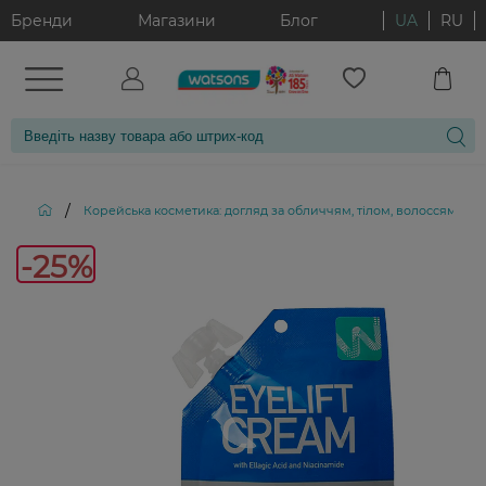
Бренди
Магазини
Блог
UA
RU
/
Корейська косметика: догляд за обличчям, тілом, волоссям і д
-25%