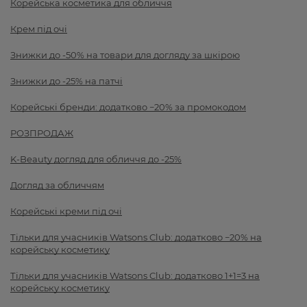
Корейська косметика для обличчя
Крем під очі
Знижки до -50% на товари для догляду за шкірою
Знижки до -25% на патчі
Корейські бренди: додатково −20% за промокодом
РОЗПРОДАЖ
K-Beauty догляд для обличчя до -25%
Догляд за обличчям
Корейські креми під очі
Тільки для учасників Watsons Club: додатково −20% на
корейську косметику
Тільки для учасників Watsons Club: додатково 1+1=3 на
корейську косметику