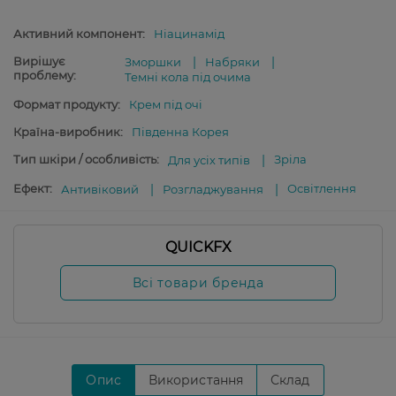
Активний компонент:
Ніацинамід
Вирішує
Зморшки
Набряки
проблему:
Темні кола під очима
Формат продукту:
Крем під очі
Країна-виробник:
Південна Корея
Тип шкіри / особливість:
Зріла
Для усіх типів
Ефект:
Освітлення
Антивіковий
Розгладжування
QUICKFX
Всі товари бренда
Опис
Використання
Склад