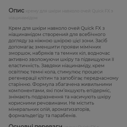
Опис
крему для шкіри навколо очей Quick FX з
ніацинамідом
Крем для шкіри навколо очей Quick FX з
ніацинамідом створений для всебічного
догляду за ніжною шкірою цієї зони. Засіб
допомагає зменшити прояви мімічних
зморшок, набряків та темних кіл, водночас
активно зволожуючи шкіру та підвищуючи її
еластичність. Завдяки ніацинаміду, крем
освітлює темні кола, стимулює процеси
регенерації клітин та запобігає передчасному
старінню. Формула збагачена живильними
компонентами, які пом’якшують епідерміс,
знімають подразнення та насичують шкіру
корисними речовинами. Не містить
мінеральних олій, ароматизаторів,
формальдегіду та парабенів.
Основні переваги