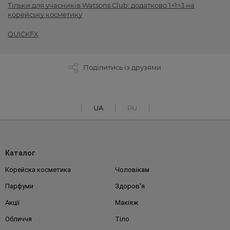
Тільки для учасників Watsons Club: додатково 1+1=3 на
корейську косметику
QUICKFX
Поділитись із друзями
UA
RU
Каталог
Корейска косметика
Чоловікам
Парфуми
Здоров'я
Акції
Макіяж
Обличчя
Тіло