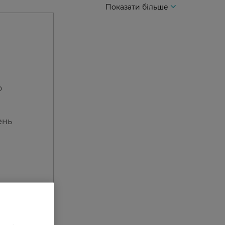
Показати більше
о
ень