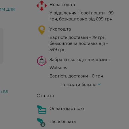
Нова пошта
им для
У відділення Нової пошти - 99
грн, безкоштовно від 699 грн
Укрпошта
Вартість доставки - 79 грн,
безкоштовна доставка від -
599 грн
Забрати сьогодні в магазині
Watsons
Вартість доставки - 0 грн
Вартість доставки - 99 грн, безкоштовна доставка від - 699 грн
Доставка кур'єром нової пошти
Вартість доставки - 150 грн (до парадного)
Показати більше
н В5
Оплата
Оплата карткою
Післяоплата