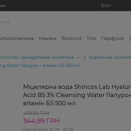
ини
Блог
атокосметика
Макіяж
Волосся
Тіло
Парфуми
 волоссям і декоративна косметика
Корейська космети
/
ng Water Гіалурон і вітамін Б5 500 мл
Міцелярна вода Shincos Lab Hyalur
Acid B5 3% Cleansing Water Гіалурон
вітамін Б5 500 мл
459,99 ГРН
344,99 ГРН
Період акції:
27 07 - 23 08