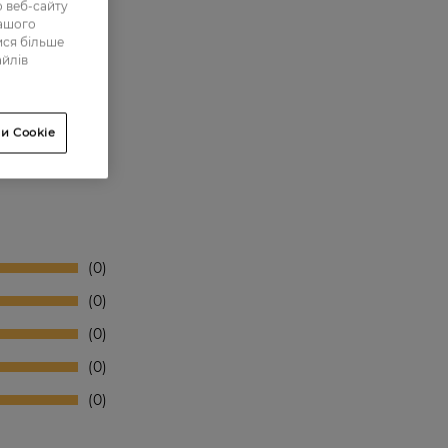
 веб-сайту
нашого
ися більше
айлів
и Cookie
0
0
0
0
0