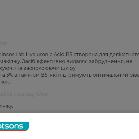
ater
cos.Lab Hyaluronic Acid B5 створена для делікатног
макіяжу. Засіб ефективно видаляє забруднення, не
жуючи та заспокоюючи шкіру.
а 3% вітаміном B5, які підтримують оптимальний рів
іжою.
cid B5 Cleansing Water
іяжу.
ного балансу шкіри.
м’якою та гладкою.