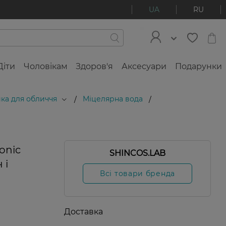
UA
RU
Діти
Чоловікам
Здоров'я
Аксесуари
Подарунки
ка для обличчя
Міцелярна вода
/
/
onic
SHINCOS.LAB
 і
Всі товари бренда
Доставка