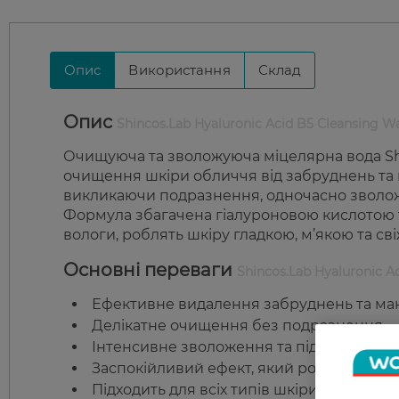
Опис
Використання
Склад
Опис
Shincos.Lab Hyaluronic Acid B5 Cleansing W
Очищуюча та зволожуюча міцелярна вода Shin
очищення шкіри обличчя від забруднень та 
викликаючи подразнення, одночасно зволо
Формула збагачена гіалуроновою кислотою т
вологи, роблять шкіру гладкою, м’якою та св
Основні переваги
Shincos.Lab Hyaluronic A
Ефективне видалення забруднень та мак
Делікатне очищення без подразнення.
Інтенсивне зволоження та підтримка вод
Заспокійливий ефект, який робить шкіру 
Підходить для всіх типів шкіри.