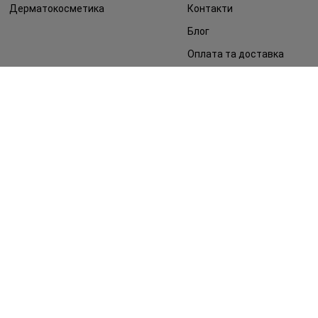
Дерматокосметика
Контакти
Блог
Оплата та доставка
FAQ
Політика конфіденційності
Публічна оферта
ЗМІ про нас
Повернення замовлення
©2014 - 2026. Умови використання сайту