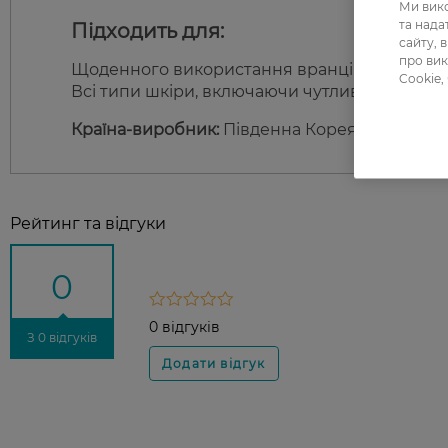
Ми вико
та над
Підходить для:
сайту, 
про вик
Щоденного використання вранці та ввечері.
Cookie,
Всі типи шкіри, включаючи чутливу, що пот
Країна-виробник:
Південна Корея
Рейтинг та відгуки
0
0 відгуків
З 0 відгуків