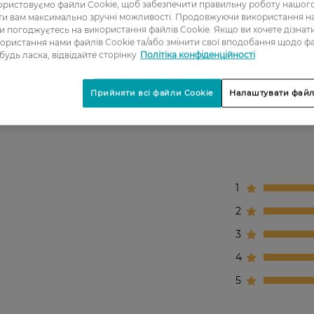
ристовуємо файли Cookie, щоб забезпечити правильну роботу нашого
ати вам максимально зручні можливості. Продовжуючи використання 
ви погоджуєтесь на використання файлів Cookie. Якщо ви хочете дізнат
ористання нами файлів Cookie та/або змінити свої вподобання щодо ф
 будь ласка, відвідайте сторінку
Політіка конфіденційності
ребує зволоження та делікатного очищення.
Прийняти всі файли Cookie
Налаштувати файл
1
2
3
4
5