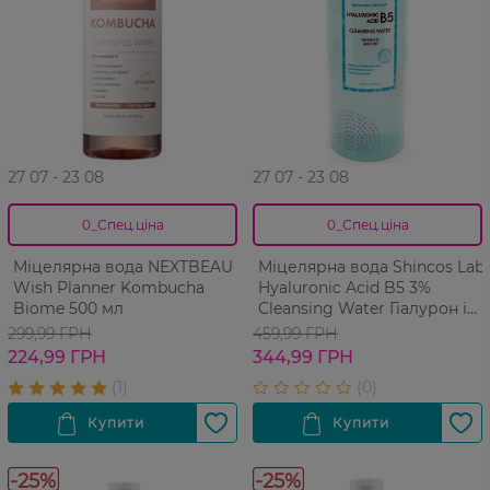
27 07 - 23 08
27 07 - 23 08
0_Спец.ціна
0_Спец.ціна
Міцелярна вода NEXTBEAU
Міцелярна вода Shincos Lab
Wish Planner Kombucha
Hyaluronic Acid B5 3%
Biome 500 мл
Cleansing Water Гіалурон і
вітамін Б5 500 мл
299,99 ГРН
459,99 ГРН
224,99 ГРН
344,99 ГРН
-25%
-25%