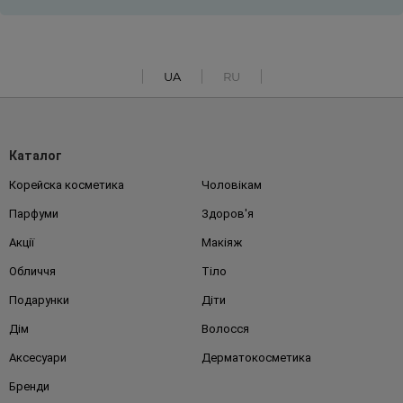
UA
RU
Каталог
Корейска косметика
Чоловікам
Парфуми
Здоров'я
Акції
Макіяж
Обличчя
Тіло
Подарунки
Діти
Дім
Волосся
Аксесуари
Дерматокосметика
Бренди