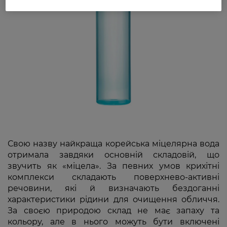
Свою назву найкраща корейська міцелярна вода
отримала завдяки основній складовій, що
звучить як «міцела». За певних умов крихітні
комплекси складають поверхнево-активні
речовини, які й визначають бездоганні
характеристики рідини для очищення обличчя.
За своєю природою склад не має запаху та
кольору, але в нього можуть бути включені