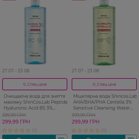
27 07 - 23 08
27 07 - 23 08
0_Спец.ціна
0_Спец.ціна
Очищаюча вода для зняття
Міцелярна вода Shincos.Lab
макіяжу ShinCos.Lab Peptide
AHA/BHA/PHA Centella 3%
Hyaluronic Acid B5 3%
Sensitive Cleansing Water
Cleansing Water 500 мл
500 мл
399,99 ГРН
399,99 ГРН
299,99 ГРН
299,99 ГРН