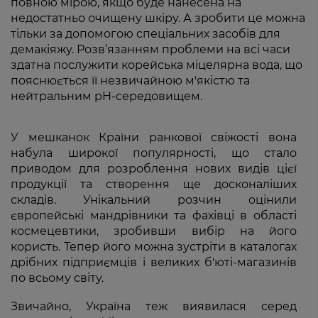
повною мірою, якщо буде нанесена на
недостатньо очищену шкіру. А зробити це можна
тільки за допомогою спеціальних засобів для
демакіяжу. Розв’язанням проблеми на всі часи
здатна послужити корейська міцелярна вода, що
пояснюється її незвичайною м'якістю та
нейтральним pH-середовищем.
У мешканок Країни ранкової свіжості вона
набула широкої популярності, що стало
приводом для розроблення нових видів цієї
продукції та створення ще досконаліших
складів. Унікальний розчин оцінили
європейські мандрівники та фахівці в області
космецевтики, зробивши вибір на його
користь. Тепер його можна зустріти в каталогах
дрібних підприємців і великих б'юті-магазинів
по всьому світу.
Звичайно, Україна теж виявилася серед