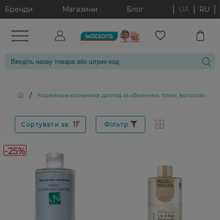
Бренди
Магазини
Блог
UA
RU
/
Корейська косметика: догляд за обличчям, тілом, волоссям і д
Сортувати за:
Фільтр
-25%