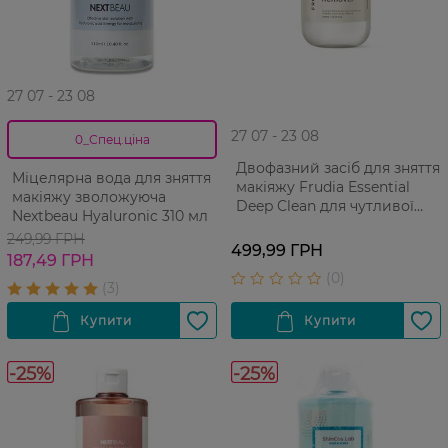
27 07 - 23 08
27 07 - 23 08
0_Спец.ціна
Двофазний засіб для зняття
Міцелярна вода для зняття
макіяжу Frudia Essential
макіяжу зволожуюча
Deep Clean для чутливої
Nextbeau Hyaluronic 310 мл
шкіри 300 мл
249,99 ГРН
499,99 ГРН
187,49 ГРН
-25%
-25%