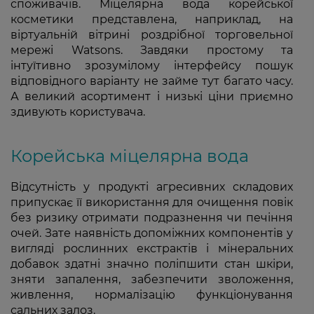
споживачів. Міцелярна вода корейської
косметики представлена, наприклад, на
віртуальній вітрині роздрібної торговельної
мережі Watsons. Завдяки простому та
інтуїтивно зрозумілому інтерфейсу пошук
відповідного варіанту не займе тут багато часу.
А великий асортимент і низькі ціни приємно
здивують користувача.
Корейська міцелярна вода
Відсутність у продукті агресивних складових
припускає її використання для очищення повік
без ризику отримати подразнення чи печіння
очей. Зате наявність допоміжних компонентів у
вигляді рослинних екстрактів і мінеральних
добавок здатні значно поліпшити стан шкіри,
зняти запалення, забезпечити зволоження,
живлення, нормалізацію функціонування
сальних залоз.