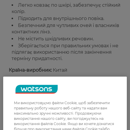
Легко ковзає по шкірі, забезпечує стійкий
колір.
Підходить для внутрішнього повіка.
Безпечний для чутливих очей і власників
контактних лінз.
Не містить шкідливих речовин.
Зберігається при правильних умовах і не
підлягає використанню після закінчення
терміну придатності.
Країна-виробник:
Китай
Рейтинг та відгуки
0
Ми використовуємо файли Cookie, щоб забезпечити
0 відгуків
правильну роботу нашого веб-сайту та надати вам
максимально зручні можливості. Продовжуючи
використання нашого сайту, ви погоджуєтесь на
З 0 відгуків
використання файлів Cookie. Якщо ви хочете дізнатися
більше про використання нами файлів Cookie та/або