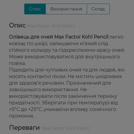
Опис
Використання
Склад
Опис
Max Factor Kohl Pencil
Олівець для очей Max Factor Kohl Pencil
легко
ковзає по шкірі, залишаючи м’який слід
стійкого кольору та підкреслюючи красу очей.
Може використовуватися для внутрішнього
повіка.
Підходить для чутливих очей та для людей, які
носять контактні лінзи. Не містить шкідливих
для здоров’я речовин. Призначений для
зовнішнього використання. Не
використовувати після закінчення терміну
придатності. Зберігати при температурі від
+5°С до +25°С, уникаючи впливу сонячного
проміння.
Переваги
Max Factor Kohl Pencil