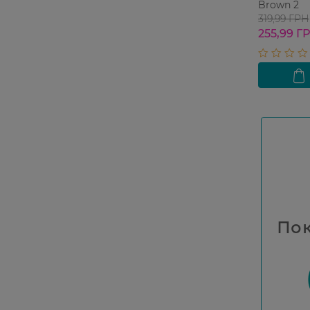
Brown 2
319,99 ГРН
255,99 Г
Пок