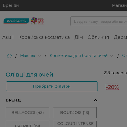
Бренди
Магаз
Акції
Корейська косметика
Дім
Обличчя
Дерм
Макіяж
Косметика для брів та очей
Ол
/
/
/
218
товарів
Олівці для очей
-20%
Прибрати фільтри