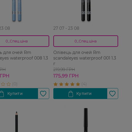
 23 08
27 07 - 23 08
0_Спец.ціна
0_Спец.ціна
ь для очей Rm
Олівець для очей Rm
eyes waterproof 008 1.3
scandaleyes waterproof 001 1.3
г
ГРН
219,99 ГРН
 ГРН
175,99 ГРН