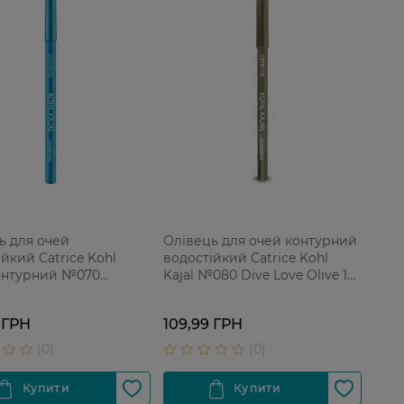
ь для очей
Олівець для очей контурний
йкий Catrice Kohl
водостійкий Catrice Kohl
контурний №070
Kajal №080 Dive Love Olive 1
se Sense 1 шт
шт
 ГРН
109,99 ГРН