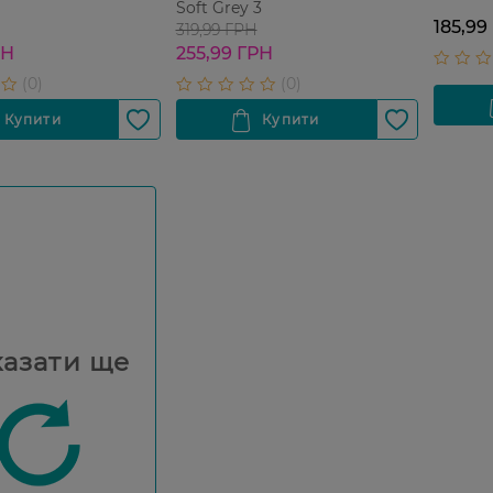
Soft Grey 3
185,99
319,99 ГРН
РН
255,99 ГРН
азати ще