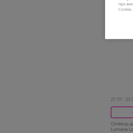
про вик
Cookie,
-20%
27 07 - 23 
Олівець д
Lumene Lo