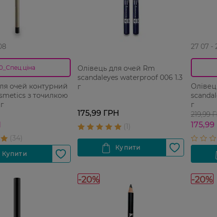
08
27 07 -
Олівець для очей Rm
0_Спец.ціна
scandaleyes waterproof 006 1.3
ля очей контурний
Олівец
г
osmetics з точилкою
scandal
 г
г
175,99 ГРН
219,99 
Н
175,99
-20%
-20%