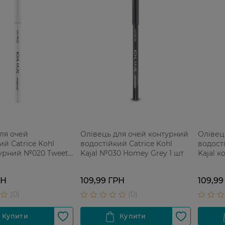
ля очей
Олівець для очей контурний
Олівец
ий Catrice Kohl
водостійкий Catrice Kohl
водості
турний №020 Tweet
Kajal №030 Homey Grey 1 шт
Kajal 
т
Turquoi
РН
109,99 ГРН
109,99