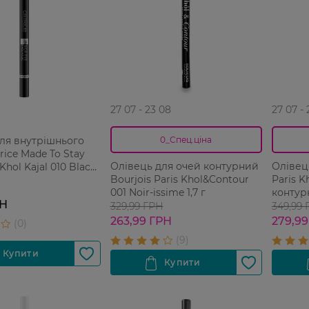
27 07 - 23 08
27 07 -
ля внутрішнього
0_Спец.ціна
rice Made To Stay
Олівець для очей контурний
Олівец
 Khol Kajal 010 Black
Bourjois Paris Khol&Contour
Paris K
001 Noir-issime 1,7 г
контурн
РН
г
329,99 ГРН
349,99
263,99 ГРН
279,99