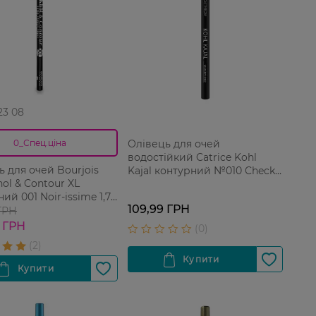
 23 08
Олівець для очей
0_Спец.ціна
водостійкий Catrice Kohl
ь для очей Bourjois
Kajal контурний №010 Check
hol & Contour XL
Chic Black 1 шт
ий 001 Noir-issime 1,7
109,99 ГРН
 ГРН
 ГРН