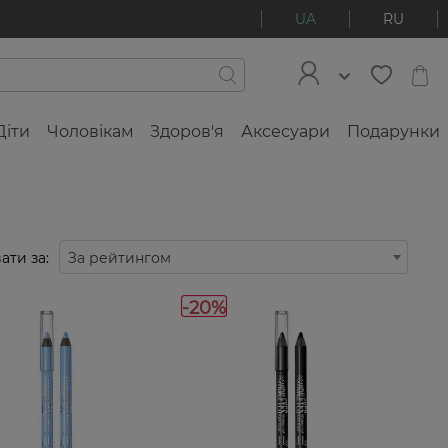
UA
RU
Діти
Чоловікам
Здоров'я
Аксесуари
Подарунки
ати за:
За рейтингом
-20%