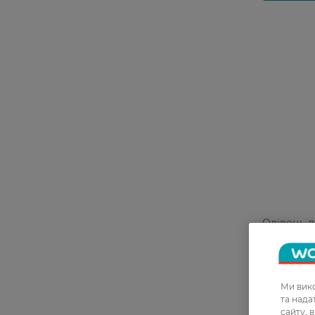
Олівець д
Profession
№101 Black
Ми вико
49,99 ГР
та над
сайту, 