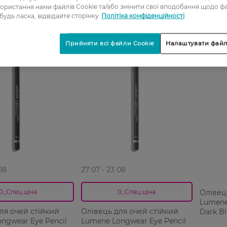
ористання нами файлів Cookie та/або змінити свої вподобання щодо ф
 будь ласка, відвідайте сторінку
Політіка конфіденційності
Прийняти всі файли Cookie
Налаштувати файл
-20%
08
27 07 - 23 08
Олівец
0_Спец.ціна
0_Спец.ціна
Lumene
ля очей стійкий
Олівець для очей стійкий
Dark Bl
ngwear Eye Pencil
Lumene Longwear Eye Pencil