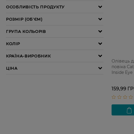
Олівець д
повіка Cat
Inside Eye
1 шт
159,99 Г