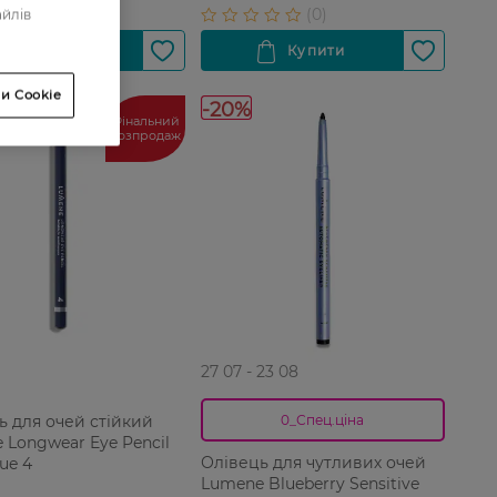
айлів
и Cookie
-20%
Фінальний
розпродаж
27 07 - 23 08
ь для очей стійкий
0_Спец.ціна
 Longwear Eye Pencil
Олівець для чутливих очей
ue 4
Lumene Blueberry Sensitive