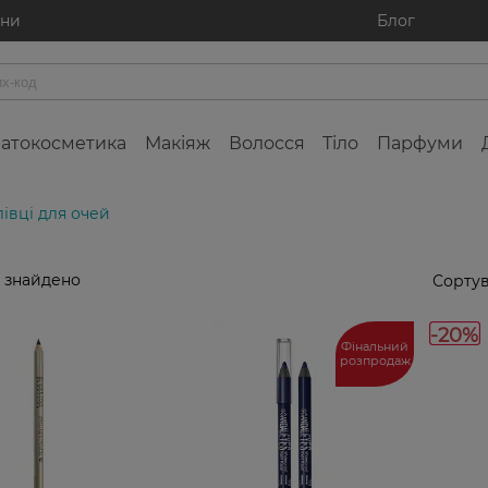
ини
Блог
атокосметика
Макіяж
Волосся
Тіло
Парфуми
івці для очей
 знайдено
Сортув
-20%
Фінальний
розпродаж