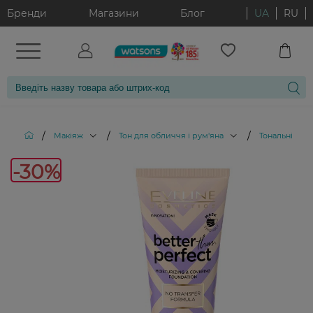
Бренди
Магазини
Блог
UA
RU
/
/
/
Макіяж
Тон для обличчя і рум'яна
Тональні кре
-30%