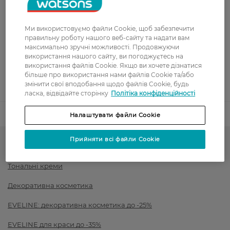
Показати більше
Оплата
Ми використовуємо файли Cookie, щоб забезпечити
правильну роботу нашого веб-сайту та надати вам
Оплата карткою
максимально зручні можливості. Продовжуючи
використання нашого сайту, ви погоджуєтесь на
Післяоплата
використання файлів Cookie. Якщо ви хочете дізнатися
більше про використання нами файлів Cookie та/або
змінити свої вподобання щодо файлів Cookie, будь
Показати більше
ласка, відвідайте сторінку
Політіка конфіденційності
Код товару
1505376
Налаштувати файли Cookie
Прийняти всі файли Cookie
Тон для обличчя і рум'яна
Тональні креми
Декоративна косметика
EVELINE: декоративна косметика до -25%
EVELINE для краси до -35%