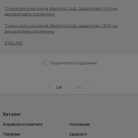
Тільки для учасників Watsons Club: Додатково 1+1=3 на
декоративну косметику
Тільки для учасників Watsons Club: додатково −20% на
декоративну косметику
EVELINE
Поділитись із друзями
UA
RU
Каталог
Корейска косметика
Чоловікам
Парфуми
Здоров'я