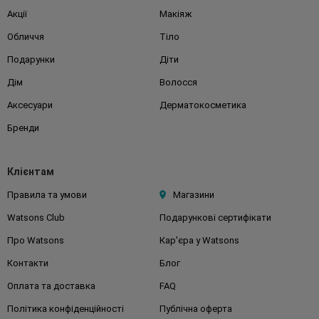
Акції
Макіяж
Обличчя
Тіло
Подарунки
Діти
Дім
Волосся
Аксесуари
Дерматокосметика
Бренди
Клієнтам
Правила та умови
Магазини
Watsons Club
Подарункові сертифікати
Про Watsons
Кар'єра у Watsons
Контакти
Блог
Оплата та доставка
FAQ
Політика конфіденційності
Публічна оферта