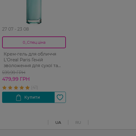
27 07 - 23 08
0_Спец.ціна
Крем-гель для обличчя
L'Oreal Paris Геній
зволоження для сухої та
чутливої шкіри обличчя 70
599,99 ГРН
мл
479,99 ГРН
UA
RU