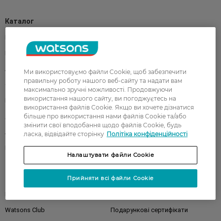
Каталог
Корейска косметика
Чоловікам
Парфуми
Здоров'я
Акції
Макіяж
Ми використовуємо файли Cookie, щоб забезпечити
правильну роботу нашого веб-сайту та надати вам
Обличчя
Тіло
максимально зручні можливості. Продовжуючи
використання нашого сайту, ви погоджуєтесь на
Подарунки
Діти
використання файлів Cookie. Якщо ви хочете дізнатися
більше про використання нами файлів Cookie та/або
Дім
Волосся
змінити свої вподобання щодо файлів Cookie, будь
Аксесуари
Дерматокосметика
ласка, відвідайте сторінку
Політіка конфіденційності
Бренди
Налаштувати файли Cookie
Клієнтам
Прийняти всі файли Cookie
Правила та умови
Магазини
Watsons Club
Подарункові сертифікати