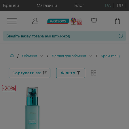
Бренди
Магазини
Блог
UA
RU
/
/
/
Обличчя
Догляд для обличчя
Крем-гель для 
Сортувати за:
Фільтр
-20%