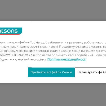
ристовуємо файли Cookie, щоб забезпечити правильну роботу нашого
ати вам максимально зручні можливості. Продовжуючи використання 
ви погоджуєтесь на використання файлів Cookie. Якщо ви хочете дізнат
ористання нами файлів Cookie та/або змінити свої вподобання щодо ф
 будь ласка, відвідайте сторінку
Політіка конфіденційності
Прийняти всі файли Cookie
Налаштувати файл