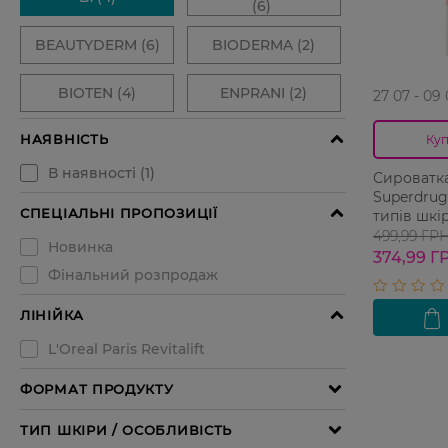
27 07 - 09
Куп
Сироватка
Superdrug 
типів шкі
499,99 ГР
374,99 Г