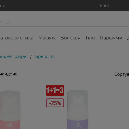
ини
Блог
атокосметика
Макіяж
Волосся
Тіло
Парфуми
ки, еліксири
Бренд: B.
/
знайдено
Сортув
-25%