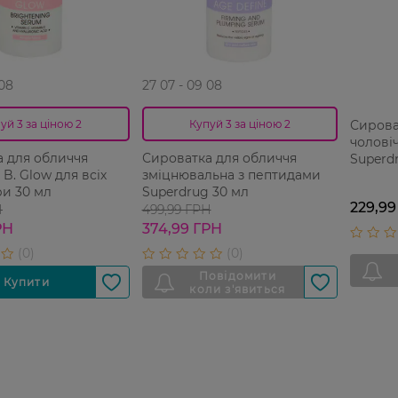
 08
27 07 - 09 08
Сирова
уй 3 за ціною 2
Купуй 3 за ціною 2
чолові
 для обличчя
Сироватка для обличчя
Superdr
B. Glow для всіх
зміцнювальна з пептидами
ри 30 мл
Superdrug 30 мл
229,99
Н
499,99 ГРН
РН
374,99 ГРН