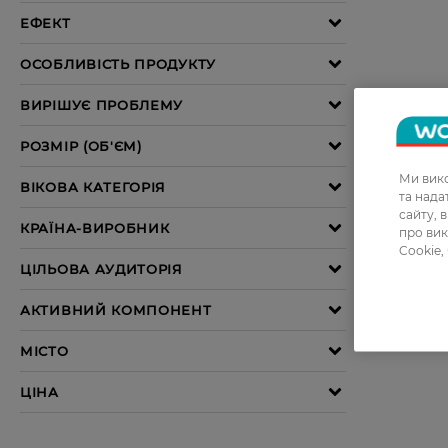
Ми вико
та над
сайту, 
про вик
Cookie,