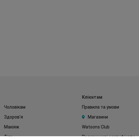
Клієнтам
Чоловікам
Правила та умови
Здоров'я
Магазини
Макіяж
Watsons Club
Тіло
Подарункові сертифікати