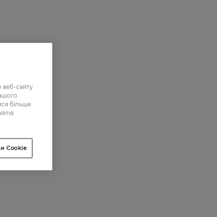
 веб-сайту
нашого
ися більше
айлів
и Cookie