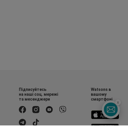
Підписуйтесь
Watsons в
на наші соц. мережі
вашому
та месенджери
смартфоні
x