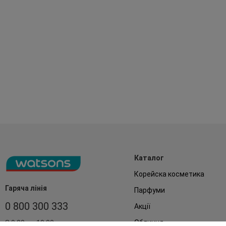
Каталог
Корейска косметика
Гаряча лінія
Парфуми
0 800 300 333
Акції
Обличчя
З 9:00 до 19:00