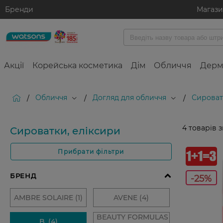
Бренди
Магаз
Акції
Корейська косметика
Дім
Обличчя
Дерм
Обличчя
Догляд для обличчя
Сироват
/
/
/
4
товарів 
Сироватки, еліксири
Прибрати фільтри
-25%