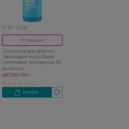
27 07 - 23 08
0_Спец.ціна
Сироватка для обличчя
Neutrogena Hydro Boost
інтенсивно зволожуюча 30
мл
584,99 ГРН
467,99 ГРН