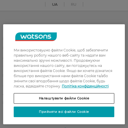
UA
RU
Каталог
Корейска косметика
Чоловікам
Парфуми
Здоров'я
Ми використовуємо файли Cookie, щоб забезпечити
правильну роботу нашого веб-сайту та надати вам
Акції
Макіяж
максимально зручні можливості. Продовжуючи
використання нашого сайту, ви погоджуєтесь на
Обличчя
Тіло
використання файлів Cookie. Якщо ви хочете дізнатися
Подарунки
Діти
більше про використання нами файлів Cookie та/або
змінити свої вподобання щодо файлів Cookie, будь
Дім
Волосся
ласка, відвідайте сторінку
Політіка конфіденційності
Аксесуари
Дерматокосметика
Налаштувати файли Cookie
Бренди
Прийняти всі файли Cookie
Клієнтам