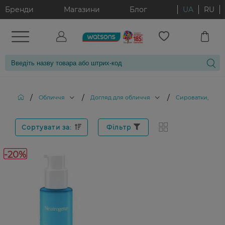
Бренди
Магазини
Блог
UA
RU
/
/
/
Обличчя
Догляд для обличчя
Сироватки, елік
Сортувати за:
Фільтр
-20%