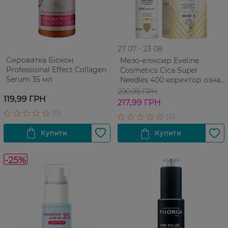
27 07 - 23 08
Сироватка Біокон
Мезо-еліксир Eveline
Professional Effect Collagen
Cosmetics Cica Super
Serum 35 мл
Needles 400 коректор ознак
старіння шкіри обличчя 30
290,99 ГРН
119,99 ГРН
мл
217,99 ГРН
-25%