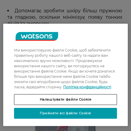
Допомагає зробити шкіру більш пружною
та гладкою, оскільки мінімізує появу тонких
ліній та зморшок.
Вирішує проблеми старіння, знебарвлення
та зволоження.
Зміцнює захисний бар'єр, який захищає
шкіру від шкідливого впливу
Ми використовуємо файли Cookie, щоб забезпечити
правильну роботу нашого веб-сайту та надати вам
ультрафіолетових променів, бактерій, токсинів
максимально зручні можливості. Продовжуючи
та багато іншого.
використання нашого сайту, ви погоджуєтесь на
використання файлів Cookie. Якщо ви хочете дізнатися
більше про використання нами файлів Cookie та/або
змінити свої вподобання щодо файлів Cookie, будь
ласка, відвідайте сторінку
Політіка конфіденційності
Налаштувати файли Cookie
Прийняти всі файли Cookie