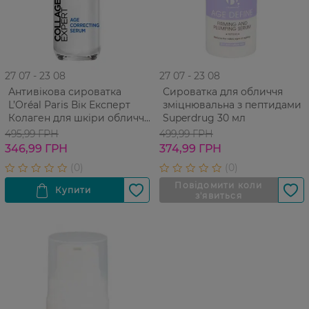
27 07 - 23 08
27 07 - 23 08
Антивікова сироватка
Сироватка для обличчя
L’Oréal Paris Вік Експерт
зміцнювальна з пептидами
Колаген для шкіри обличчя
Superdrug 30 мл
30 мл
495,99 ГРН
499,99 ГРН
346,99 ГРН
374,99 ГРН