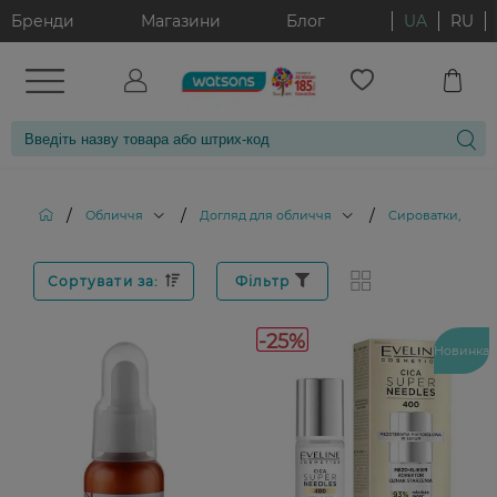
Бренди
Магазини
Блог
UA
RU
/
/
/
Обличчя
Догляд для обличчя
Сироватки, елік
Сортувати за:
Фільтр
-25%
Новинка