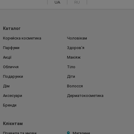
UA
RU
Каталог
Корейска косметика
Чоловікам
Парфуми
Здоров'я
Акції
Макіяж
Обличчя
Тіло
Подарунки
Діти
Дім
Волосся
Аксесуари
Дерматокосметика
Бренди
Клієнтам
Правила та умови
Магазини