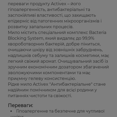
переваги продукту Activex – його
гіпоалергенність, антибактеріальні та
заспокійливі властивості, що захищають
епідерміс від патогенних мікроорганізмів і
розвитку запальних процесів.
Мило містить спеціальний комплекс Bacteria
Blocking System, який видаляє до 99,9%
хвороботворних бактерій, добре піниться,
очищаючи шкіру від зовнішніх забруднень,
надлишків себуму та залишків косметики, має
легкий свіжий аромат. Очищувальний засіб із
зручним економічним дозатором збагачений
зволожуючими компонентами та має
приємну гелеву консистенцію.
Рідке мило Activex "Антибактеріальне" стане
надійним помічником для всієї родини у
питаннях чистоти та свіжості.
Переваги:
Гіпоалергенне та безпечне для чутливої
шкіри.