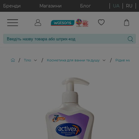
Бренди
Магазини
Блог
UA
RU
/
/
/
Тіло
Косметика для ванни та душу
Рідке мило