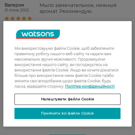
Валерия
Мыло замечательное, нежный
21 січня, 2022
аромат. Рекомендую.
Тетяна
Мило сподобалось. Добре очищує
7 січня, 2022
та не сушить шкіру рук, легко
змивається, має приємний
ненав'язливий запах.
Ми використовуємо файли Cookie, щоб забезпечити
правильну роботу нашого веб-сайту та надати вам
максимально зручні можливості. Продовжуючи
Алла
Хорошее мыло, нежный аромат,
використання нашого сайту, ви погоджуєтесь на
1 січня, 2022
хватает надолго.
використання файлів Cookie. Якщо ви хочете дізнатися
більше про використання нами файлів Cookie та/або
змінити свої вподобання щодо файлів Cookie, будь
Наталія
Очень довольна качеством
ласка, відвідайте сторінку
Політіка конфіденційності
26 листопада, 2021
Activex. Мыло не сушит кожу,
отлично очищает.
Налаштувати файли Cookie
Евгения
Хорошо очищает, очень
Прийняти всі файли Cookie
24 листопада, 2021
приятный аромат