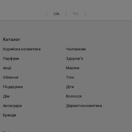
UA
RU
Каталог
Корейска косметика
Чоловікам
Парфуми
Здоров'я
Акції
Макіяж
Обличчя
Тіло
Подарунки
Діти
Дім
Волосся
Аксесуари
Дерматокосметика
Бренди