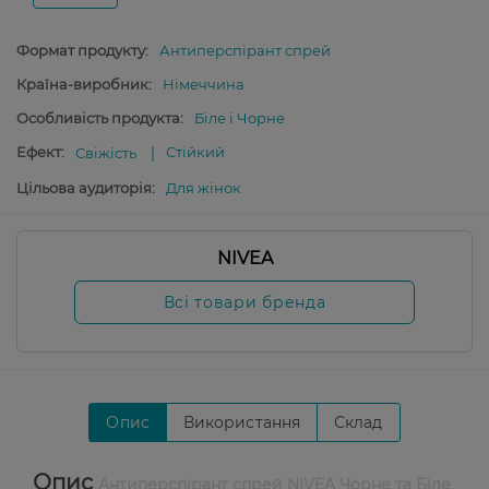
Формат продукту:
Антиперспірант спрей
Країна-виробник:
Німеччина
Особливість продукта:
Біле і Чорне
Ефект:
Стійкий
Свіжість
Цільова аудиторія:
Для жінок
NIVEA
Всі товари бренда
Опис
Використання
Склад
Опис
Антиперспірант спрей NIVEA Чорне та Біле