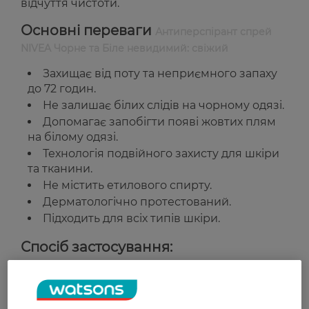
відчуття чистоти.
Основні переваги
Антиперспірант спрей
NIVEA Чорне та Біле невидимий: свіжий
Захищає від поту та неприємного запаху
до 72 годин.
Не залишає білих слідів на чорному одязі.
Допомагає запобігти появі жовтих плям
на білому одязі.
Технологія подвійного захисту для шкіри
та тканини.
Не містить етилового спирту.
Дерматологічно протестований.
Підходить для всіх типів шкіри.
Спосіб застосування:
Добре струсіть балон перед використанням.
Розпиліть засіб на чисту та суху шкіру пахв із
відстані приблизно 15 см. Дайте висохнути