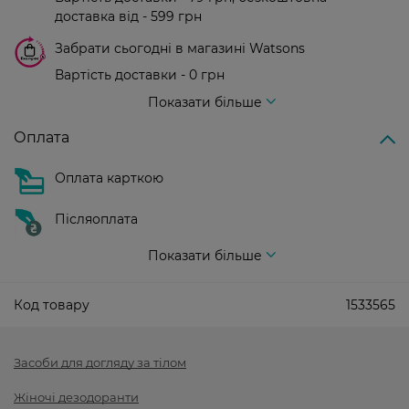
доставка від - 599 грн
Забрати сьогодні в магазині Watsons
Вартість доставки - 0 грн
Вартість доставки - 99 грн, безкоштовна доставка від - 699 грн
Показати більше
Оплата
Оплата карткою
Післяоплата
Показати більше
Код товару
1533565
Засоби для догляду за тілом
Жіночі дезодоранти