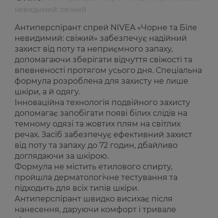
невидимий: свіжий
Антиперспірант спрей NIVEA «Чорне та Біле
невидимий: свіжий» забезпечує надійний
захист від поту та неприємного запаху,
допомагаючи зберігати відчуття свіжості та
впевненості протягом усього дня. Спеціальна
формула розроблена для захисту не лише
шкіри, а й одягу.
Інноваційна технологія подвійного захисту
допомагає запобігати появі білих слідів на
темному одязі та жовтих плям на світлих
речах. Засіб забезпечує ефективний захист
від поту та запаху до 72 годин, дбайливо
доглядаючи за шкірою.
Формула не містить етилового спирту,
пройшла дерматологічне тестування та
підходить для всіх типів шкіри.
Антиперспірант швидко висихає після
нанесення, даруючи комфорт і тривале