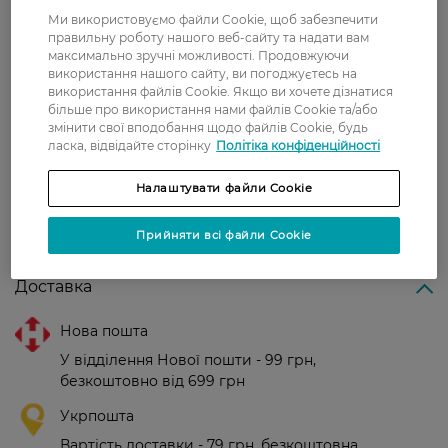
перед одяганням.
Ми використовуємо файли Cookie, щоб забезпечити
правильну роботу нашого веб-сайту та надати вам
Країна-виробник:
Німеччина
максимально зручні можливості. Продовжуючи
використання нашого сайту, ви погоджуєтесь на
використання файлів Cookie. Якщо ви хочете дізнатися
більше про використання нами файлів Cookie та/або
Рейтинг та відгуки
змінити свої вподобання щодо файлів Cookie, будь
ласка, відвідайте сторінку
Політіка конфіденційності
0
0 відгуків
Налаштувати файли Cookie
З 0 відгуків
Прийняти всі файли Cookie
Доставка
Нова пошта
У відділення Нової пошти - 99 грн,
безкоштовно від 699 грн
Укрпошта
Вартість доставки - 79 грн, безкоштовна