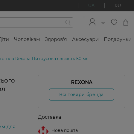
UA
RU
Діти
Чоловікам
Здоров'я
Аксесуари
Подарунки
о тіла Rexona Цитрусова свіжість 50 мл
сього
REXONA
Новинка
мл
Всі товари бренда
Доставка
им для
Нова пошта