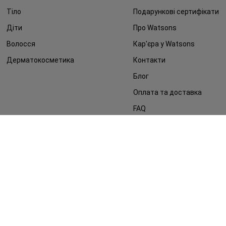
Тіло
Подарункові сертифікати
Діти
Про Watsons
Волосся
Кар'єра у Watsons
Дерматокосметика
Контакти
Блог
Оплата та доставка
FAQ
Політика конфіденційності
Публічна оферта
ЗМІ про нас
Повернення замовлення
©2014 - 2026. Умови використання сайту