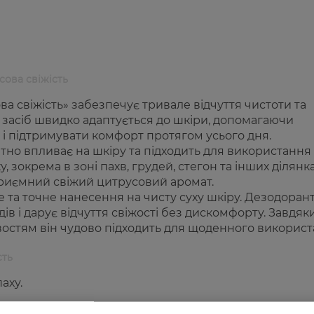
сова свіжість
а свіжість» забезпечує тривале відчуття чистоти та
і засіб швидко адаптується до шкіри, допомагаючи
і підтримувати комфорт протягом усього дня.
тно впливає на шкіру та підходить для використання
у, зокрема в зоні пахв, грудей, стегон та інших ділянка
приємний свіжий цитрусовий аромат.
 та точне нанесення на чисту суху шкіру. Дезодоран
в і дарує відчуття свіжості без дискомфорту. Завдяк
остям він чудово підходить для щоденного використ
сть
аху.