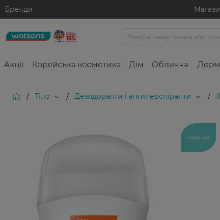
Бренди
Магаз
Акції
Корейська косметика
Дім
Обличчя
Дерм
Тіло
Дезодоранти і антиперспіранти
/
/
/
Новинка