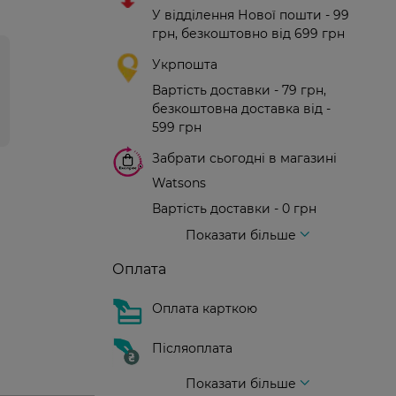
У відділення Нової пошти - 99
грн, безкоштовно від 699 грн
Укрпошта
Вартість доставки - 79 грн,
безкоштовна доставка від -
599 грн
Забрати сьогодні в магазині
Watsons
Вартість доставки - 0 грн
Вартість доставки - 99 грн, безкоштовна доставка від - 699 грн
Доставка кур'єром нової пошти
Вартість доставки - 150 грн (до парадного)
Показати більше
Оплата
Оплата карткою
Післяоплата
Показати більше