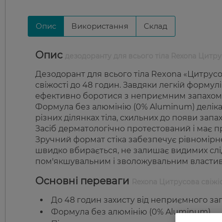
Опис
Використання
Склад
Опис
дезодоранту для всього тіла Rexona Цитру
Дезодорант для всього тіла Rexona «Цитрусов
свіжості до 48 годин. Завдяки легкій формул
ефективно боротися з неприємним запахом 
Формула без алюмінію (0% Aluminum) деліка
різних ділянках тіла, схильних до появи запах
Засіб дерматологічно протестований і має 
Зручний формат стіка забезпечує рівномірне
швидко вбирається, не залишає видимих сліді
пом'якшувальним і зволожувальним властив
Основні переваги
Rexona Цитрусова свіжі
До 48 годин захисту від неприємного зап
Формула без алюмінію (0% Aluminum).