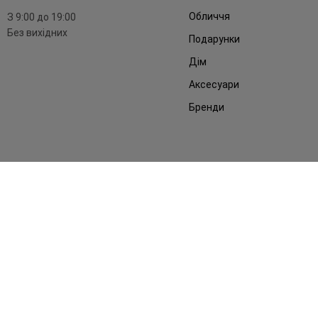
Обличчя
З 9:00 до 19:00
Без вихідних
Подарунки
Дім
Аксесуари
Бренди