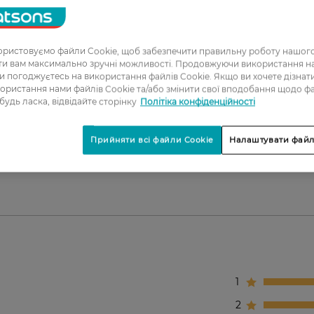
янках тіла.
х слідів.
ристовуємо файли Cookie, щоб забезпечити правильну роботу нашого
ати вам максимально зручні можливості. Продовжуючи використання 
ви погоджуєтесь на використання файлів Cookie. Якщо ви хочете дізнат
ення.
ористання нами файлів Cookie та/або змінити свої вподобання щодо ф
 будь ласка, відвідайте сторінку
Політіка конфіденційності
Прийняти всі файли Cookie
Налаштувати файл
в ділянках, які потребують захисту від неприємного за
тактом з одягом.
1
2