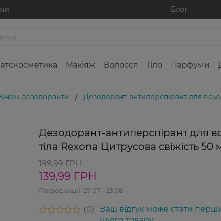
ини
Блог
атокосметика
Макіяж
Волосся
Тіло
Парфуми
Жіночі дезодоранти
Дезодорант-антиперспірант для всьог
/
Дезодорант-антиперспірант для в
тіла Rexona Цитрусова свіжість 50 
199,99 ГРН
139,99 ГРН
Період акції:
27 07 - 23 08
0
Ваш відгук може стати перш
цього товару