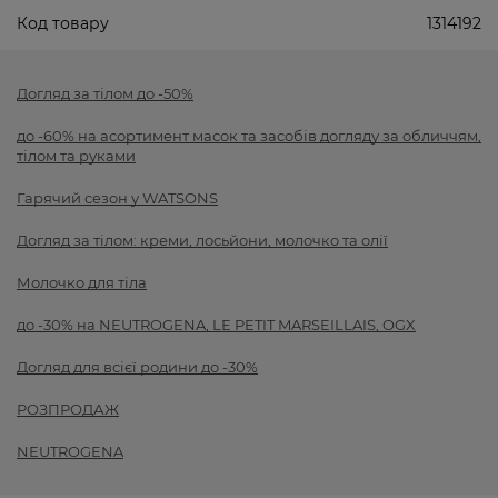
Код товару
1314192
Догляд за тілом до -50%
до -60% на асортимент масок та засобів догляду за обличчям,
тілом та руками
Гарячий сезон у WATSONS
Догляд за тілом: креми, лосьйони, молочко та олії
Молочко для тіла
до -30% на NEUTROGENA, LE PETIT MARSEILLAIS, OGX
Догляд для всієї родини до -30%
РОЗПРОДАЖ
NEUTROGENA