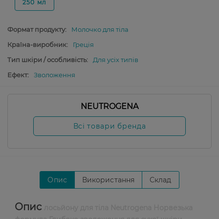
250 мл
Формат продукту:
Молочко для тіла
Країна-виробник:
Греція
Тип шкіри / особливість:
Для усіх типів
Ефект:
Зволоження
NEUTROGENA
Всі товари бренда
Опис
Використання
Склад
Опис
лосьйону для тіла Neutrogena Норвезька