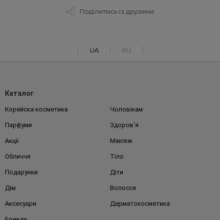
Поділитись із друзями
UA
RU
Каталог
Корейска косметика
Чоловікам
Парфуми
Здоров'я
Акції
Макіяж
Обличчя
Тіло
Подарунки
Діти
Дім
Волосся
Аксесуари
Дерматокосметика
Бренди