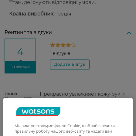
**там, де існують відповідні умови.
Країна-виробник:
Греція
Рейтинг та відгуки
4
1 відгуків
З 1 відгуків
ганна
Прекрасно увлажняет кожу рук и
16 травня, 2021
тела.
Ми використовуємо файли Cookie, щоб забезпечити
Доставка
правильну роботу нашого веб-сайту та надати вам