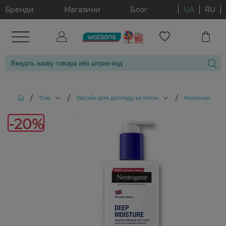
Бренди
Магазини
Блог
UA
RU
/
/
/
Тіло
Засоби для догляду за тілом
Молочко для т
-20%
-20%