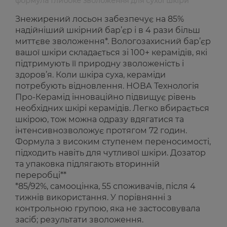
формула Глибоке зволоження для сухої шкіри
Знежирений лосьон забезпечує на 85%
надійніший шкірний бар’єр і в 4 рази більш
миттєве зволоження*. Вологозахисний бар’єр
вашої шкіри складається зі 100+ керамідів, які
підтримують її природну зволоженість і
здоров’я. Коли шкіра суха, кераміди
потребують відновлення. НОВА Технологія
Про-Керамід інноваційно підвищує рівень
необхідних шкірі керамідів. Легко вбирається
шкірою, тож можна одразу вдягатися та
інтенсивнозволожує протягом 72 годин.
Формула з високим ступенем переносимості,
підходить навіть для чутливої шкіри. Дозатор
та упаковка підлягають вторинній
переробці**
*85/92%, самооцінка, 55 споживачів, після 4
тижнів використання. У порівнянні з
контрольною групою, яка не застосовувала
засіб; результати зволоження.