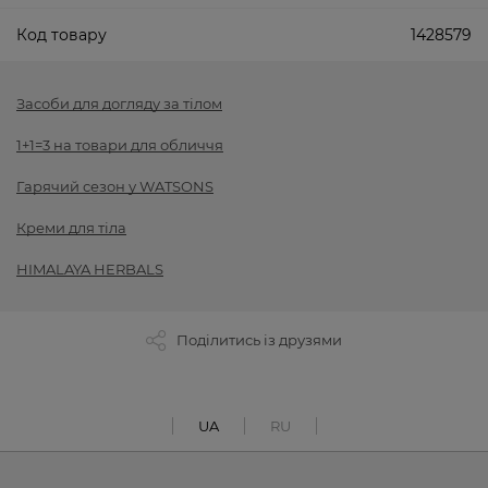
Код товару
1428579
Засоби для догляду за тілом
1+1=3 на товари для обличчя
Гарячий сезон у WATSONS
Креми для тіла
HIMALAYA HERBALS
Поділитись із друзями
UA
RU