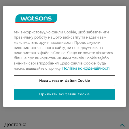
Матвій
Як на мене запах занадто хімозний,
10 січня, 2026
залишає жирну плівку на руках,
хочеться одразу помити, з часом
Ми використовуємо файли Cookie, щоб забезпечити
ситуація не змінюється.
правильну роботу нашого веб-сайту та надати вам
Прийдеться мазати лише лікті та
максимально зручні можливості. Продовжуючи
п'яти ним(
використання нашого сайту, ви погоджуєтесь на
використання файлів Cookie. Якщо ви хочете дізнатися
Ірина
Мне крем очень понравился.
більше про використання нами файлів Cookie та/або
13 лютого, 2025
змінити свої вподобання щодо файлів Cookie, будь
Приятная баночка с красивой
ласка, відвідайте сторінку
Політіка конфіденційності
полупрозрачной крышкой
изумрудного цвета. Крем быстро
впитывается, без излишней
Налаштувати файли Cookie
жирности, хорошо смягчает и
увлажняет кожу, запах приятный.
Прийняти всі файли Cookie
Использую для рук и ног перед
сном.
Доставка