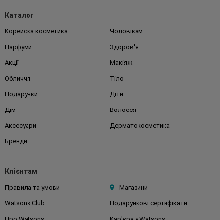
Каталог
Корейска косметика
Чоловікам
Парфуми
Здоров'я
Акції
Макіяж
Обличчя
Тіло
Подарунки
Діти
Дім
Волосся
Аксесуари
Дерматокосметика
Бренди
Клієнтам
Правила та умови
Магазини
Watsons Club
Подарункові сертифікати
Про Watsons
Кар'єра у Watsons