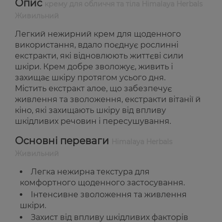
Опис
крему для обличчя та тіла Himalaya Herbals
Живильний
Легкий нежирний крем для щоденного
використання, вдало поєднує рослинні
екстракти, які відновлюють життєві сили
шкіри. Крем добре зволожує, живить і
захищає шкіру протягом усього дня.
Містить екстракт алое, що забезпечує
живлення та зволоження, екстракти вітанії й
кіно, які захищають шкіру від впливу
шкідливих речовин і пересушування.
Основні переваги
Himalaya Herbals
Живильний
Легка нежирна текстура для
комфортного щоденного застосування.
Інтенсивне зволоження та живлення
шкіри.
Захист від впливу шкідливих факторів