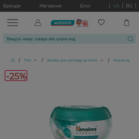
Бренди
Магазини
Блог
UA
RU
/
/
/
Тіло
Засоби для догляду за тілом
Креми для тіл
-25%