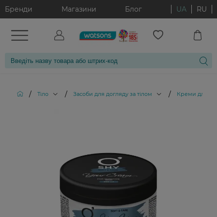
Бренди
Магазини
Блог
UA
RU
/
/
/
Тіло
Засоби для догляду за тілом
Креми для тіл