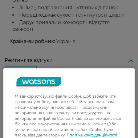
сяйво
Знімає подразнення чутливих ділянок
Перешкоджає сухості і стягнутості шкіри
Дарує тривалий комфорт і відчуття
свіжості
Країна-виробник:
Україна
Рейтинг та відгуки
0
0 відгуків
З 0 відгуків
Ми використовуємо файли Cookie, щоб забезпечити
правильну роботу нашого веб-сайту та надати вам
максимально зручні можливості. Продовжуючи
використання нашого сайту, ви погоджуєтесь на
Доставка
використання файлів Cookie. Якщо ви хочете дізнатися
більше про використання нами файлів Cookie та/або
Нова пошта
змінити свої вподобання щодо файлів Cookie, будь
ласка, відвідайте сторінку
Політіка конфіденційності
У відділення Нової пошти - 99 грн,