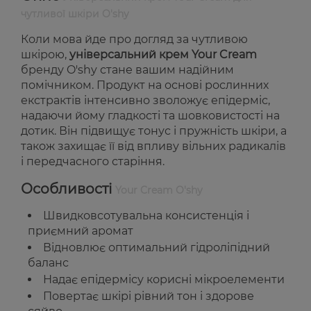
чутливої шкіри O'shy
Коли мова йде про догляд за чутливою
шкірою,
універсальний крем Your Cream
бренду O'shy стане вашим надійним
помічником. Продукт на основі рослинних
екстрактів інтенсивно зволожує епідерміс,
надаючи йому гладкості та шовковистості на
дотик. Він підвищує тонус і пружність шкіри, а
також захищає її від впливу вільних радикалів
і передчасного старіння.
Особливості
Your Cream O'shy
Швидковсотувальна консистенція і
приємний аромат
Відновлює оптимальний гідроліпідний
баланс
Надає епідермісу корисні мікроелементи
Повертає шкірі рівний тон і здорове