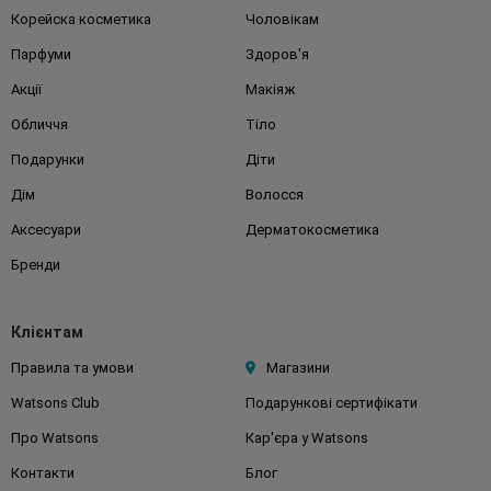
Корейска косметика
Чоловікам
Парфуми
Здоров'я
Акції
Макіяж
Обличчя
Тіло
Подарунки
Діти
Дім
Волосся
Аксесуари
Дерматокосметика
Бренди
Клієнтам
Правила та умови
Магазини
Watsons Club
Подарункові сертифікати
Про Watsons
Кар'єра у Watsons
Контакти
Блог