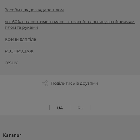
Засоби для догляду за тілом
до -60% на асортимент масок та засобів догляду за обличчям,
тілом та руками
Креми для тіла
РОЗПРОДАЖ
O'SHY
Поділитись із друзями
UA
RU
Каталог