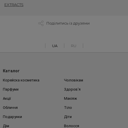
EXTRACTS
Поділитись із друзями
UA
RU
Каталог
Корейска косметика
Чоловікам
Парфуми
Здоров'я
Акції
Макіяж
Обличчя
Тіло
Подарунки
Діти
Дім
Волосся