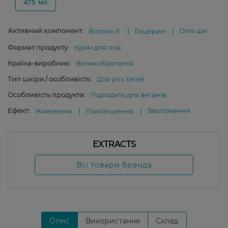
475 мл
Активний компонент:
Олія ши
Вітамін E
Гліцерин
Формат продукту:
Крем для тіла
Країна-виробник:
Великобританія
Тип шкіри / особливість:
Для усіх типів
Особливість продукта:
Підходить для веганів
Ефект:
Зволоження
Живлення
Пом'якшення
EXTRACTS
Всі товари бренда
Опис
Використання
Склад