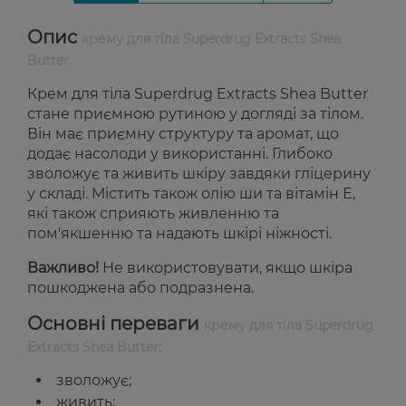
Опис
крему для тіла Superdrug Extracts Shea
Butter
Крем для тіла Superdrug Extracts Shea Butter
стане приємною рутиною у догляді за тілом.
Він має приємну структуру та аромат, що
додає насолоди у використанні. Глибоко
зволожує та живить шкіру завдяки гліцерину
у складі. Містить також олію ши та вітамін Е,
які також сприяють живленню та
пом'якшенню та надають шкірі ніжності.
Важливо!
Не використовувати, якщо шкіра
пошкоджена або подразнена.
Основні переваги
крему для тіла Superdrug
Extracts Shea Butter:
зволожує;
живить;