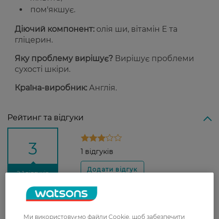
пом'якшує.
Діючий компонент:
олія ши, вітамін Е та
гліцерин.
Яку проблему вирішує?
Вирішує проблеми
сухості шкіри.
Країна-виробник:
Англія.
Рейтинг та відгуки
3
1 відгуків
З 1 відгуків
Елизавета
Залишає сильні білі сліди. Аромат
Ми використовуємо файли Cookie, щоб забезпечити