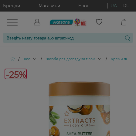
Бренди
Магазини
Блог
UA
RU
/
/
/
Тіло
Засоби для догляду за тілом
Креми для тіл
-25%