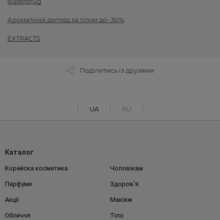
superdrug
Ароматний догляд за тілом до -30%
EXTRACTS
Поділитись із друзями
UA
RU
Каталог
Корейска косметика
Чоловікам
Парфуми
Здоров'я
Акції
Макіяж
Обличчя
Тіло