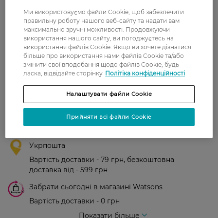
Ми використовуємо файли Cookie, щоб забезпечити
правильну роботу нашого веб-сайту та надати вам
Світлана
Приємний запах, швидко
максимально зручні можливості. Продовжуючи
21 листопада, 2024
вбирається шкірою. Великий
використання нашого сайту, ви погоджуєтесь на
об'єм.
використання файлів Cookie. Якщо ви хочете дізнатися
більше про використання нами файлів Cookie та/або
змінити свої вподобання щодо файлів Cookie, будь
ласка, відвідайте сторінку
Політіка конфіденційності
Доставка
Налаштувати файли Cookie
Нова пошта
Прийняти всі файли Cookie
У відділення Нової пошти - 99 грн,
безкоштовно від 699 грн
Укрпошта
Вартість доставки - 79 грн, безкоштовна
доставка від - 599 грн
Забрати сьогодні в магазині Watsons
Вартість доставки - 0 грн
Вартість доставки - 99 грн, безкоштовна доставка від - 699 грн
Показати більше