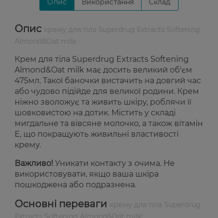
Опис
Використання
Склад
Опис
крему для тіла Superdrug Extracts Softening
Almond&Oat milk
Крем для тіла Superdrug Extracts Softening
Almond&Oat milk має досить великий об'єм
475мл. Такої баночки вистачить на довгий час
або чудово підійде для великої родини. Крем
ніжно зволожує та живить шкіру, роблячи її
шовковистою на дотик. Містить у складі
мигдальне та вівсяне молочко, а також вітамін
Е, що покращують живильні властивості
крему.
Важливо!
Уникати контакту з очима. Не
використовувати, якщо ваша шкіра
пошкоджена або подразнена.
Основні переваги
крему для тіла Superdrug
Extracts Softening Almond&Oat milk: