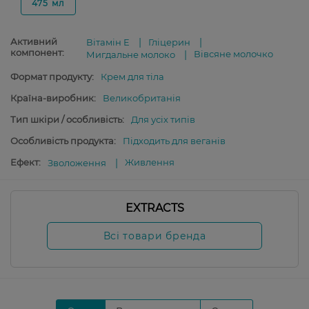
475 мл
Активний
Вітамін E
Гліцерин
компонент:
Вівсяне молочко
Мигдальне молоко
Формат продукту:
Крем для тіла
Країна-виробник:
Великобританія
Тип шкіри / особливість:
Для усіх типів
Особливість продукта:
Підходить для веганів
Ефект:
Живлення
Зволоження
EXTRACTS
Всі товари бренда