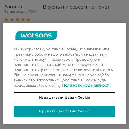
Альонка
Вкусный и совсем не печет
9 листопада, 2021
Вікторія
Дієвий ополіскувач, після
29 жовтня, 2021
використання тривале відчуття
чистоти та свіжості у ротовій
порожнині.
Ми використовуємо файли Cookie, щоб забезпечити
правильну роботу нашого веб-сайту та надати вам
Надія
Чудовий,якісний
максимально зручні можливості. Продовжуючи
8 жовтня, 2021
використання нашого сайту, ви погоджуєтесь на
ополіскувач.Забезпечує відчуття
використання файлів Cookie. Якщо ви хочете дізнатися
чистоти і свіжості,має м'який
більше про використання нами файлів Cookie та/або
м'ятний присмак.
змінити свої вподобання щодо файлів Cookie, будь
ласка, відвідайте сторінку
Політіка конфіденційності
Людмила
Прекрасно освежает, качество на
27 вересня, 2021
высоте
Налаштувати файли Cookie
Прийняти всі файли Cookie
Показати ще