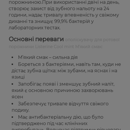
порожниною.При використанні двічі на день,
створює захист від зубного нальоту на 24
години, надає тривалу впевненість у свіжому
диханні та знищує 99,9% бактерій у
лабораторних тестах.
Основні переваги
ополіскувачу для ротової
порожнини Listerine Cool mint М'який смак:
М’який смак – сильна дія
Бореться з бактеріями, навіть там, куди не
дістає зубна щітка: між зубами, на яснах і на
язиці
Запобігає появі і зменшує зубний наліт,
який є основною причиною захворювань
ясен
Забезпечує тривале відчуття свіжого
подиху.
Має антибактеріальну дію, що було
підтверджено під час клінічних
випробувань. Водночас підтримує рівновагу