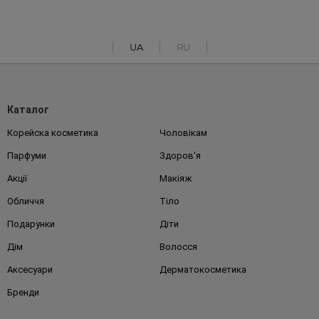
UA
RU
Каталог
Корейска косметика
Чоловікам
Парфуми
Здоров'я
Акції
Макіяж
Обличчя
Тіло
Подарунки
Діти
Дім
Волосся
Аксесуари
Дерматокосметика
Бренди