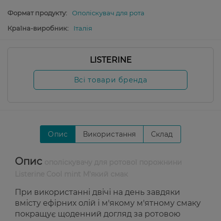
Формат продукту:
Ополіскувач для рота
Країна-виробник:
Італія
LISTERINE
Всі товари бренда
Опис
Використання
Склад
Опис
ополіскувачу для ротової порожнини
Listerine Cool mint М'який смак
При використанні двічі на день завдяки
вмісту ефірних олій і м'якому м'ятному смаку
покращує щоденний догляд за ротовою