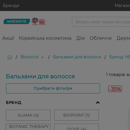
Бренди
Магаз
Акції
Корейська косметика
Дім
Обличчя
Дерм
Волосся
Бальзами для волосся
Бренд: H
/
/
/
1
товарів з
Бальзами для волосся
-35%
Прибрати фільтри