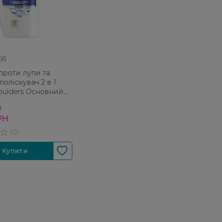
08
проти лупи та
поліскувач 2 в 1
oulders Основний
5 мл
Н
РН