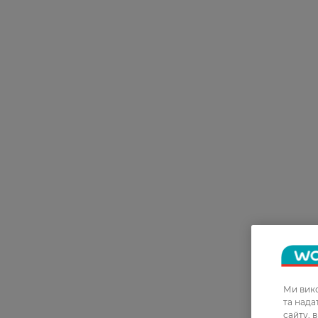
Ми вико
та над
сайту, 