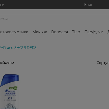
ини
Блог
атокосметика
Макіяж
Волосся
Тіло
Парфуми
EAD and SHOULDERS
найдено
Сортув