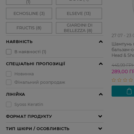
27 07 - 23 
Шампунь 
бальзам-о
Head & Sh
догляд 62
445,99 ГР
289,00 Г