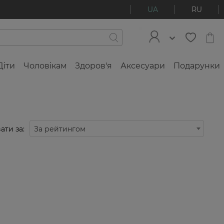
UA
RU
Діти
Чоловікам
Здоров'я
Аксесуари
Подарунки
ати за:
За рейтингом