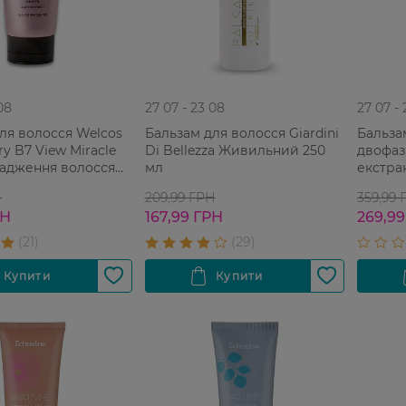
08
27 07 - 23 08
27 07 -
ля волосся Welcos
Бальзам для волосся Giardini
Бальза
ry B7 View Miracle
Di Bellezza Живильний 250
двофаз
ладження волосся
мл
екстра
Н
209,99 ГРН
359,99 
РН
167,99 ГРН
269,99