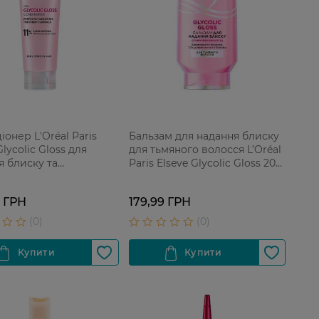
онер L'Oréal Paris
Бальзам для надання блиску
Glycolic Gloss для
для тьмяного волосся L’Oréal
я блиску та
Paris Elseve Glycolic Gloss 200
шення волосся 150 мл
мл
9 ГРН
179,99 ГРН