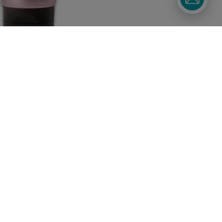
Підписуйтесь
Watsons в
на наші соц. мережі
вашому
та месенджери
смартфоні