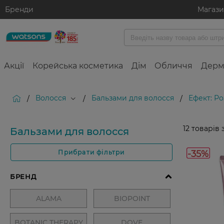
Бренди
Магаз
Акції
Корейська косметика
Дім
Обличчя
Дерм
Волосся
Бальзами для волосся
Ефект: Р
/
/
/
12
товарів 
Бальзами для волосся
-35%
Прибрати фільтри