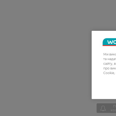
Ми вико
та над
сайту, 
Бальзам д
про вик
mylyny Mil
Cookie,
живлення 
мл
32,99 ГР