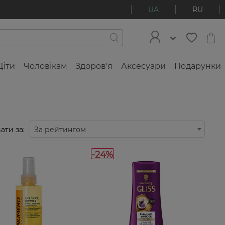
UA
RU
Діти
Чоловікам
Здоров'я
Аксесуари
Подарунки
ати за:
За рейтингом
-24%