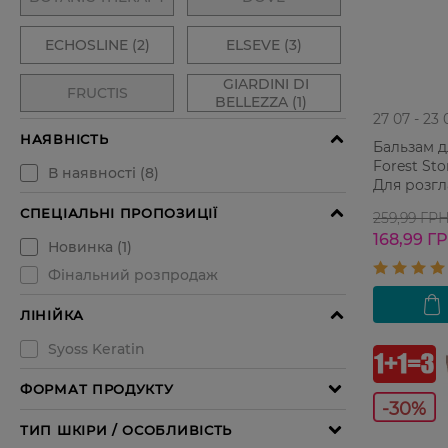
27 07 - 23 
Бальзам д
Forest Sto
Для розг
200 мл
259,99 ГР
168,99 Г
-30%