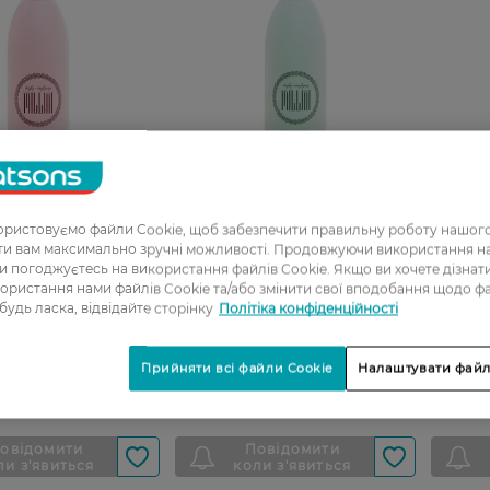
ристовуємо файли Cookie, щоб забезпечити правильну роботу нашого
ати вам максимально зручні можливості. Продовжуючи використання 
ви погоджуєтесь на використання файлів Cookie. Якщо ви хочете дізнат
ля волосся Myly-
Бальзам для волосся Myly-
Бальза
ористання нами файлів Cookie та/або змінити свої вподобання щодо ф
lini Інтенсивне
mylyny Millini Зволоження та
mylyny 
 будь ласка, відвідайте сторінку
Політіка конфіденційності
та відновлення 250
вирівнювання 250 мл
зміцне
Прийняти всі файли Cookie
Налаштувати файл
Н
49,99 ГРН
32,99 