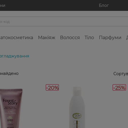
ини
Блог
атокосметика
Макіяж
Волосся
Тіло
Парфуми
озгладжування
знайдено
Сортув
-20%
-25%