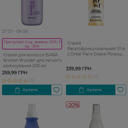
27 07 - 09 08
При купівлі 2 од. знижка -20%, 3
Спрей
од. -30%
багатофункціональний 10 в 1
L'Oréal Paris Elseve Розкіш
Спрей для волосся ISANA
Олій для сухого та
Knoten Wunder для легкого
неслухняного волосся, що
розчісування 200 мл
339,99 ГРН
потребує живлення 150 мл
259,99 ГРН
-20%