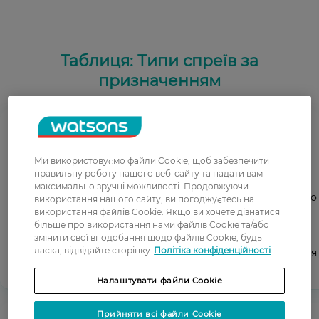
Таблиця: Типи спреїв за
призначенням
Захисний
Ми використовуємо файли Cookie, щоб забезпечити
правильну роботу нашого веб-сайту та надати вам
максимально зручні можливості. Продовжуючи
Забезпечує термозахист від впливу гарячого повітря або
використання нашого сайту, ви погоджуєтесь на
інструментів для стайлінгу.
використання файлів Cookie. Якщо ви хочете дізнатися
більше про використання нами файлів Cookie та/або
змінити свої вподобання щодо файлів Cookie, будь
ласка, відвідайте сторінку
Політіка конфіденційності
Перед сушінням феном та використанням пристроїв для
гарячого укладання
Налаштувати файли Cookie
Прийняти всі файли Cookie