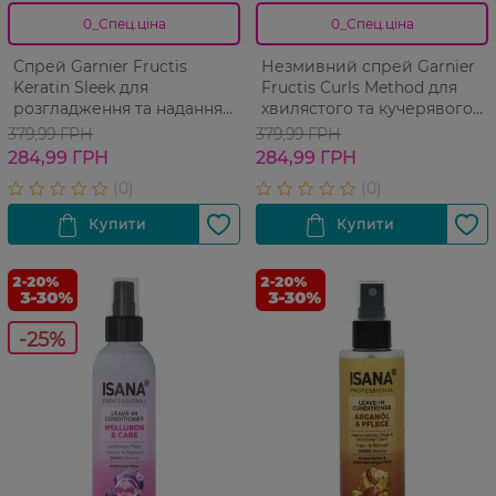
0_Спец.ціна
0_Спец.ціна
Спрей Garnier Fructis
Незмивний спрей Garnier
Keratin Sleek для
Fructis Curls Method для
розгладження та надання
хвилястого та кучерявого
блиску для пухнастого та
волосся 150 мл
379,99 ГРН
379,99 ГРН
сухого волосся 150 мл​
284,99 ГРН
284,99 ГРН
-25%