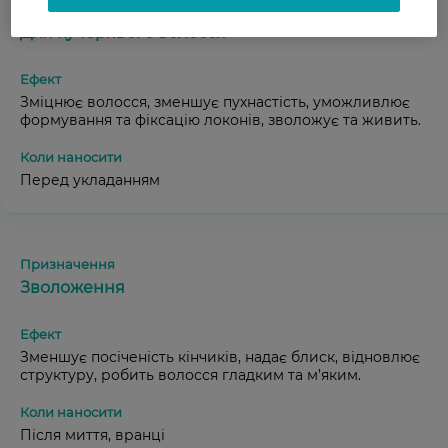
Для кучерявого волосся
Зміцнює волосся, зменшує пухнастість, уможливлює
формування та фіксацію локонів, зволожує та живить.
Перед укладанням
Зволоження
Зменшує посіченість кінчиків, надає блиск, відновлює
структуру, робить волосся гладким та м’яким.
Після миття, вранці