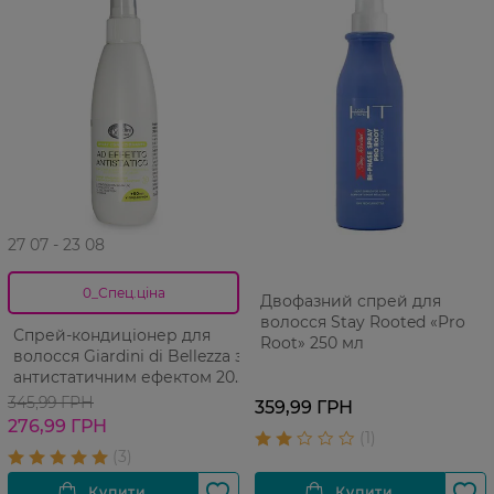
27 07 - 23 08
0_Спец.ціна
Двофазний спрей для
волосся Stay Rooted «Pro
Спрей-кондиціонер для
Root» 250 мл
волосся Giardini di Bellezza з
антистатичним ефектом 200
мл
345,99 ГРН
359,99 ГРН
276,99 ГРН