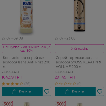
27 07 - 09 08
27 07 - 23 08
При купівлі 2 од. знижка -20%, 3
0_Спец.ціна
од. -30%
Кондиціонер-спрей для
Спрей-термозахист для
волосся Isana Anti Frizz 200
волосся SYOSS KERATIN &
мл
VOLUME 200 мл
219,99 ГРН
389,99 ГРН
164,99 ГРН
291,49 ГРН
-30%
-30%