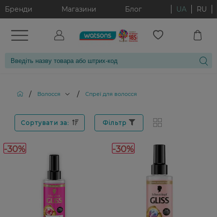
Бренди
Магазини
Блог
UA
RU
/
/
Волосся
Спреї для волосся
Сортувати за:
Фільтр
-30%
-30%