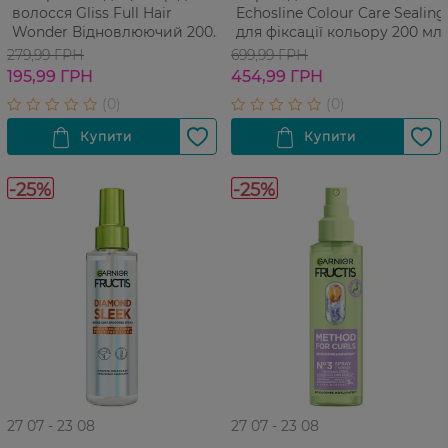
волосся Gliss Full Hair
Echosline Colour Care Sealing
Wonder Відновлюючий 200
для фіксації кольору 200 мл
мл
279,99 ГРН
699,99 ГРН
195,99 ГРН
454,99 ГРН
-25%
-25%
27 07 - 23 08
27 07 - 23 08