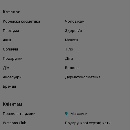
Каталог
Корейска косметика
Чоловікам
Парфуми
Здоров'я
Акції
Макіяж
Обличчя
Тіло
Подарунки
Діти
Дім
Волосся
Аксесуари
Дерматокосметика
Бренди
Клієнтам
Правила та умови
Магазини
Watsons Club
Подарункові сертифікати