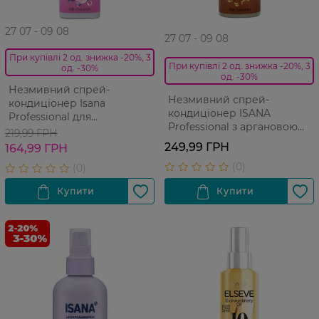
27 07 - 09 08
27 07 - 09 08
При купівлі 2 од. знижка -20%, 3
При купівлі 2 од. знижка -20%, 3
од. -30%
од. -30%
Незмивний спрей-
Незмивний спрей-
кондиціонер Isana
кондиціонер ISANA
Professional для
Professional з аргановою
пошкодженого волосся 100
219,99 ГРН
олією 100 мл
мл
249,99 ГРН
164,99 ГРН