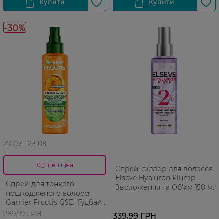
-30%
27 07 - 23 08
0_Спец.ціна
Спрей-філлер для волосся
Elseve Hyaluron Plump
Спрей для тонкого,
Зволоження та Об’єм 150 мл
пошкодженого волосся
Garnier Fructis GSE "Гудбай
посічені кінчики" 150 мл
289,99 ГРН
339,99 ГРН