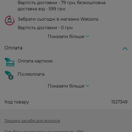
Вартість доставки - 79 грн, безкоштовна
доставка від - 599 грн
Забрати сьогодні в магазині Watsons
Вартість доставки - 0 грн
Вартість доставки - 99 грн, безкоштовна доставка від - 699 грн
Показати більше
Оплата
Оплата карткою
Післяоплата
Показати більше
Код товару
1527349
Тонуючі засоби для волосся
Топ-бренди для дому та волосся до -55%