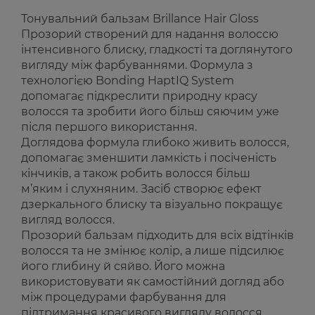
Тонувальний бальзам Brillance Hair Gloss
Прозорий створений для надання волоссю
інтенсивного блиску, гладкості та доглянутого
вигляду між фарбуваннями. Формула з
технологією Bonding HaptIQ System
допомагає підкреслити природну красу
волосся та зробити його більш сяючим уже
після першого використання.
Доглядова формула глибоко живить волосся,
допомагає зменшити ламкість і посіченість
кінчиків, а також робить волосся більш
м’яким і слухняним. Засіб створює ефект
дзеркального блиску та візуально покращує
вигляд волосся.
Прозорий бальзам підходить для всіх відтінків
волосся та не змінює колір, а лише підсилює
його глибину й сяйво. Його можна
використовувати як самостійний догляд або
між процедурами фарбування для
підтримання красивого вигляду волосся.