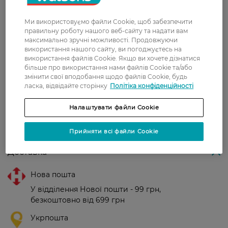
Догляду та підтримання блиску між
фарбуваннями.
Ми використовуємо файли Cookie, щоб забезпечити
правильну роботу нашого веб-сайту та надати вам
Країна-виробник:
Словенія
максимально зручні можливості. Продовжуючи
використання нашого сайту, ви погоджуєтесь на
використання файлів Cookie. Якщо ви хочете дізнатися
Рейтинг та відгуки
більше про використання нами файлів Cookie та/або
змінити свої вподобання щодо файлів Cookie, будь
ласка, відвідайте сторінку
Політіка конфіденційності
0
0 відгуків
Налаштувати файли Cookie
З 0 відгуків
Прийняти всі файли Cookie
Доставка
Нова пошта
У відділення Нової пошти - 99 грн,
безкоштовно від 699 грн
Укрпошта