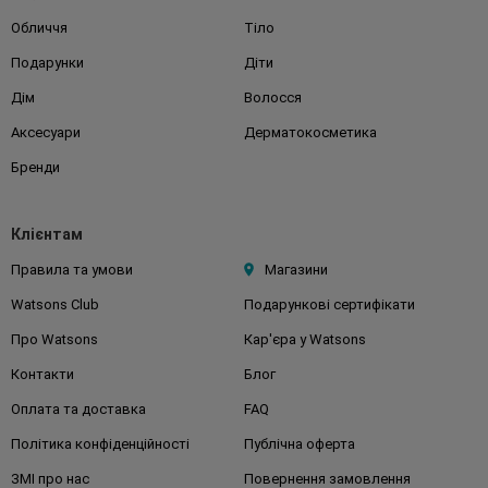
Обличчя
Тіло
Подарунки
Діти
Дім
Волосся
Аксесуари
Дерматокосметика
Бренди
Клієнтам
Правила та умови
Магазини
Watsons Club
Подарункові сертифікати
Про Watsons
Кар'єра у Watsons
Контакти
Блог
Оплата та доставка
FAQ
Політика конфіденційності
Публічна оферта
ЗМІ про нас
Повернення замовлення