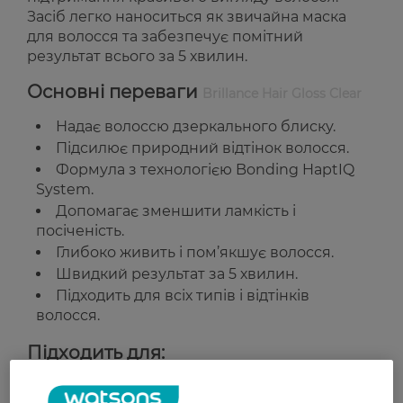
Засіб легко наноситься як звичайна маска
для волосся та забезпечує помітний
результат всього за 5 хвилин.
Основні переваги
Brillance Hair Gloss Clear
Надає волоссю дзеркального блиску.
Підсилює природний відтінок волосся.
Формула з технологією Bonding HaptIQ
System.
Допомагає зменшити ламкість і
посіченість.
Глибоко живить і пом’якшує волосся.
Швидкий результат за 5 хвилин.
Підходить для всіх типів і відтінків
волосся.
Підходить для:
Усіх типів і відтінків волосся.