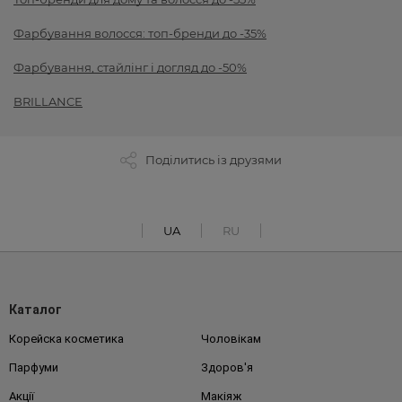
Фарбування волосся: топ-бренди до -35%
Фарбування, стайлінг і догляд до -50%
BRILLANCE
Поділитись із друзями
UA
RU
Каталог
Корейска косметика
Чоловікам
Парфуми
Здоров'я
Акції
Макіяж