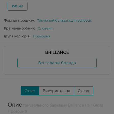
150 мл
Формат продукту:
Тонуючий бальзам для волосся
Країна-виробник:
Словенія
Група кольорів:
Прозорий
BRILLANCE
Всі товари бренда
Опис
Використання
Склад
Опис
тонувального бальзаму Brillance Hair Gloss
Прозорий