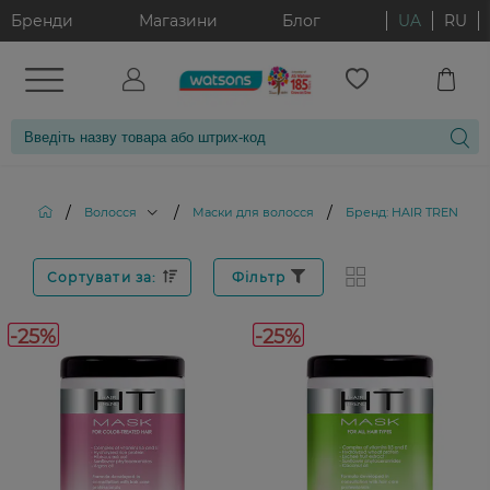
Бренди
Магазини
Блог
UA
RU
/
/
/
Волосся
Маски для волосся
Бренд: HAIR TREND
Сортувати за:
Фільтр
-25%
-25%