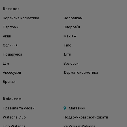
Каталог
Корейска косметика
Чоловікам
Парфуми
Здоров'я
Акції
Макіяж
Обличчя
Тіло
Подарунки
Діти
Дім
Волосся
Аксесуари
Дерматокосметика
Бренди
Клієнтам
Правила та умови
Магазини
Watsons Club
Подарункові сертифікати
Про Watsons
Кар'єра у Watsons