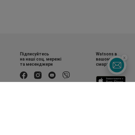
Підписуйтесь
Watsons в
x
на наші соц. мережі
вашому
та месенджери
смартфоні