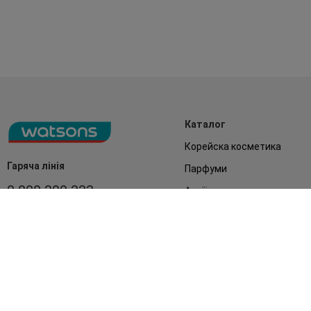
Каталог
Корейска косметика
Гаряча лінія
Парфуми
0 800 300 333
Акції
Обличчя
З 9:00 до 19:00
Без вихідних
Подарунки
Дім
Аксесуари
Бренди