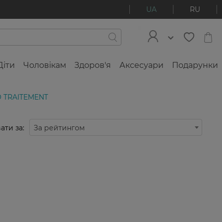
UA
RU
Діти
Чоловікам
Здоров'я
Аксесуари
Подарунки
O TRAITEMENT
ати за:
За рейтингом