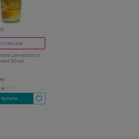
08
0_Спец.ціна
стали для волосся
ement 60 мл
Н
РН