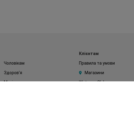
Клієнтам
Чоловікам
Правила та умови
Здоров'я
Магазини
Макіяж
Watsons Club
Тіло
Подарункові сертифікати
Діти
Про Watsons
Волосся
Кар'єра у Watsons
Дерматокосметика
Контакти
Блог