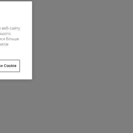
 веб-сайту
нашого
ися більше
айлів
и Cookie