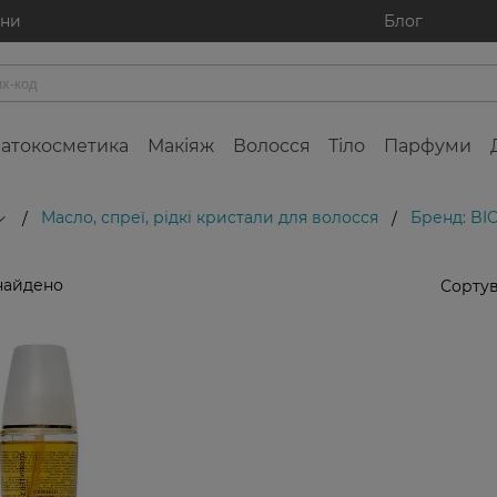
ини
Блог
атокосметика
Макіяж
Волосся
Тіло
Парфуми
Масло, спреї, рідкі кристали для волосся
Бренд: BI
/
/
найдено
Сортув