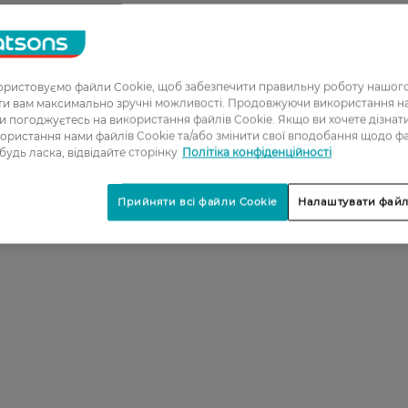
ристовуємо файли Cookie, щоб забезпечити правильну роботу нашого
ати вам максимально зручні можливості. Продовжуючи використання 
ви погоджуєтесь на використання файлів Cookie. Якщо ви хочете дізнат
ористання нами файлів Cookie та/або змінити свої вподобання щодо ф
 будь ласка, відвідайте сторінку
Політіка конфіденційності
Прийняти всі файли Cookie
Налаштувати файл