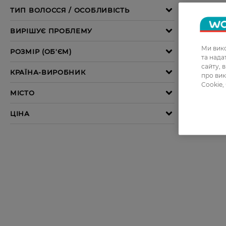
Ми вико
та над
сайту, 
про вик
Cookie,