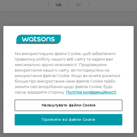
UA
RU
Каталог
Корейска косметика
Чоловікам
Парфуми
Здоров'я
Ми використовуємо файли Cookie, щоб забезпечити
правильну роботу нашого веб-сайту та надати вам
Акції
Макіяж
максимально зручні можливості. Продовжуючи
використання нашого сайту, ви погоджуєтесь на
Обличчя
Тіло
використання файлів Cookie. Якщо ви хочете дізнатися
Подарунки
Діти
більше про використання нами файлів Cookie та/або
змінити свої вподобання щодо файлів Cookie, будь
Дім
Волосся
ласка, відвідайте сторінку
Політіка конфіденційності
Аксесуари
Дерматокосметика
Налаштувати файли Cookie
Бренди
Прийняти всі файли Cookie
Клієнтам