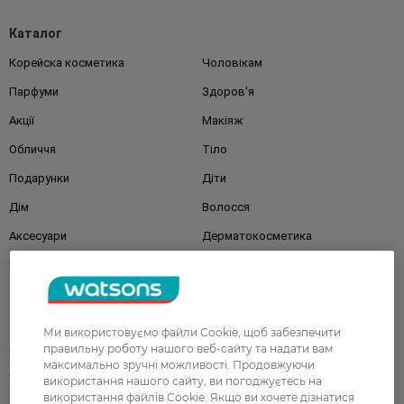
Каталог
Корейска косметика
Чоловікам
Парфуми
Здоров'я
Акції
Макіяж
Обличчя
Тіло
Подарунки
Діти
Дім
Волосся
Аксесуари
Дерматокосметика
Бренди
Клієнтам
Ми використовуємо файли Cookie, щоб забезпечити
правильну роботу нашого веб-сайту та надати вам
Правила та умови
Магазини
максимально зручні можливості. Продовжуючи
Watsons Club
Подарункові сертифікати
використання нашого сайту, ви погоджуєтесь на
використання файлів Cookie. Якщо ви хочете дізнатися