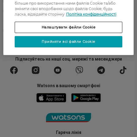
Про Watsons
Кар'єра у Watsons
більше про використання нами файлів Cookie та/або
змінити свої вподобання щодо файлів Cookie, будь
Контакти
Блог
ласка, відвідайте сторінку
Політіка конфіденційності
Оплата та доставка
FAQ
Налаштувати файли Cookie
Політика конфіденційності
Публічна оферта
ЗМІ про нас
Повернення замовлення
Прийняти всі файли Cookie
Підписуйтесь
на наші соц. мережі
та месенджери
Watsons в вашому смартфоні
Гаряча лінія