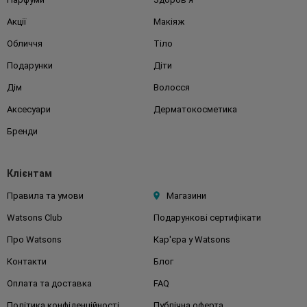
Акції
Макіяж
Обличчя
Тіло
Подарунки
Діти
Дім
Волосся
Аксесуари
Дерматокосметика
Бренди
Клієнтам
Правила та умови
Магазини
Watsons Club
Подарункові сертифікати
Про Watsons
Кар'єра у Watsons
Контакти
Блог
Оплата та доставка
FAQ
Політика конфіденційності
Публічна оферта