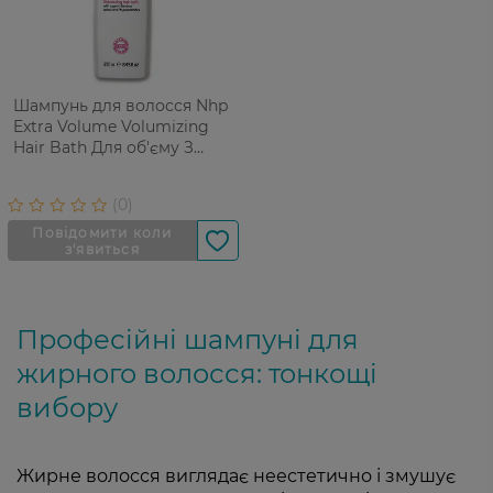
Шампунь для волосся Nhp
Extra Volume Volumizing
Hair Bath Для об'єму З
екстрактом бамбукових
волокон та фітокерамідами
250 мл
Професійні шампуні для
жирного волосся: тонкощі
вибору
Жирне волосся виглядає неестетично і змушує