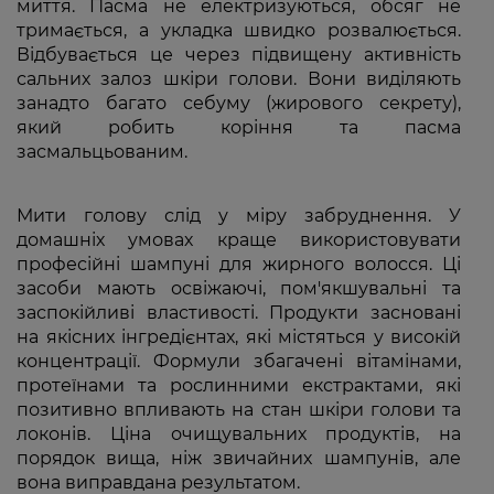
миття. Пасма не електризуються, обсяг не
тримається, а укладка швидко розвалюється.
Відбувається це через підвищену активність
сальних залоз шкіри голови. Вони виділяють
занадто багато себуму (жирового секрету),
який робить коріння та пасма
засмальцьованим.
Мити голову слід у міру забруднення. У
домашніх умовах краще використовувати
професійні шампуні для жирного волосся. Ці
засоби мають освіжаючі, пом'якшувальні та
заспокійливі властивості. Продукти засновані
на якісних інгредієнтах, які містяться у високій
концентрації. Формули збагачені вітамінами,
протеїнами та рослинними екстрактами, які
позитивно впливають на стан шкіри голови та
локонів. Ціна очищувальних продуктів, на
порядок вища, ніж звичайних шампунів, але
вона виправдана результатом.