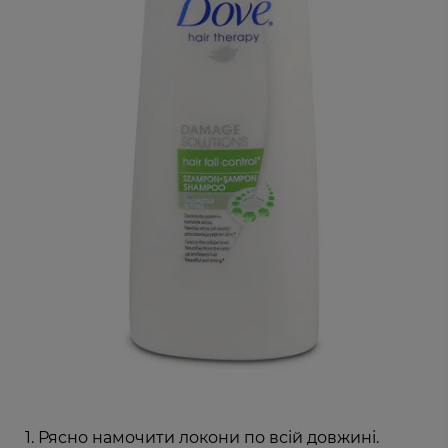
Рясно намочити локони по всій довжині.