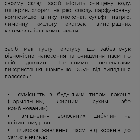
своєму складі засіб містить очищену воду,
гліцерин, хлорид натрію, слюду, парфумовану
композицію, цинку глюконат, сульфіт натрію,
лимонну кислоту, екстракт виноградних
кісточок та інші компоненти.
Засіб має густу текстуру, що забезпечує
рівномірне нанесення та очищення пасм по
всій довжині. Головними перевагами
використання шампуню DOVE від випадіння
волосся є:
сумісність з будь-яким типом локонів
(нормальним, жирним, сухим або
комбінованим);
зміцнення волосяних цибулин на
клітинному рівні;
глибоке живлення пасм від коренів до
самих кінчиків;