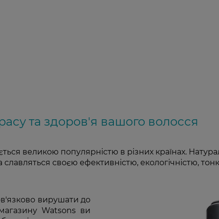
красу та здоров'я вашого волосся
ється великою популярністю в різних країнах. Натура
а славляться своєю ефективністю, екологічністю, то
ов'язково вирушати до
т-магазину Watsons ви