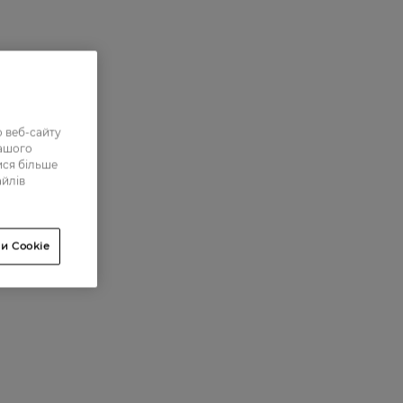
 веб-сайту
нашого
ися більше
айлів
и Cookie