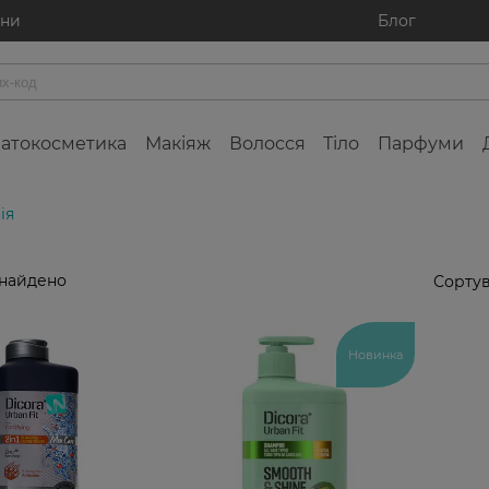
ини
Блог
атокосметика
Макіяж
Волосся
Тіло
Парфуми
ія
знайдено
Сортув
Новинка