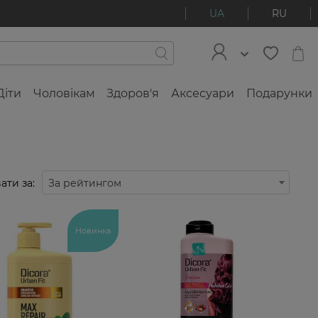
UA
RU
Діти
Чоловікам
Здоров'я
Аксесуари
Подарунки
ати за:
За рейтингом
Новинка