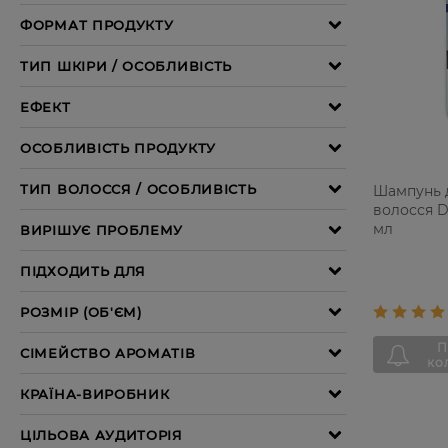
Шампунь д
волосся D
мл