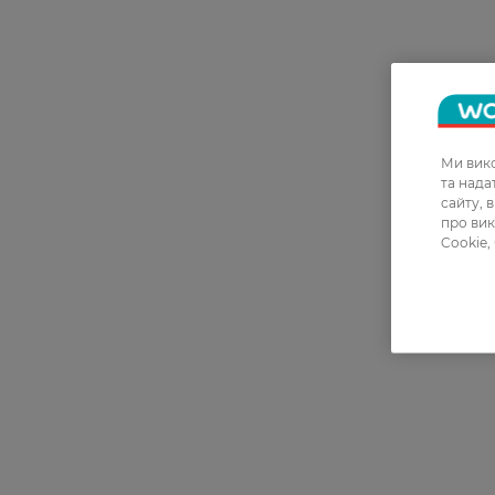
Ми вико
та над
сайту, 
про вик
Cookie,