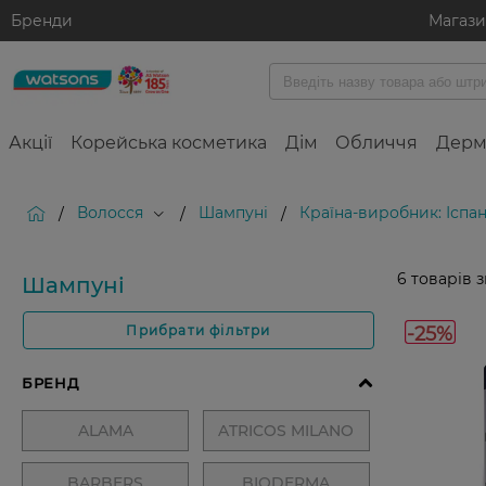
Бренди
Магаз
Акції
Корейська косметика
Дім
Обличчя
Дерм
Волосся
Шампуні
Країна-виробник: Іспан
/
/
/
6
товарів 
Шампуні
-25%
Прибрати фільтри