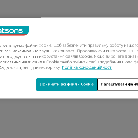
ристовуємо файли Cookie, щоб забезпечити правильну роботу нашого
ати вам максимально зручні можливості. Продовжуючи використання 
ви погоджуєтесь на використання файлів Cookie. Якщо ви хочете дізнат
ористання нами файлів Cookie та/або змінити свої вподобання щодо ф
 будь ласка, відвідайте сторінку
Політіка конфіденційності
Прийняти всі файли Cookie
Налаштувати файл