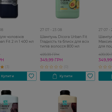
08
27 07 - 23 08
27 07 -
ля чоловіків
Шампунь Dicora Urban Fit
Шампун
an Fit 2 in 1 400 мл
Гладкість та блиск для всіх
Максим
типів волосся 800 мл
для по
800 мл
Н
499,99 ГРН
499,99
РН
349,99 ГРН
349,9