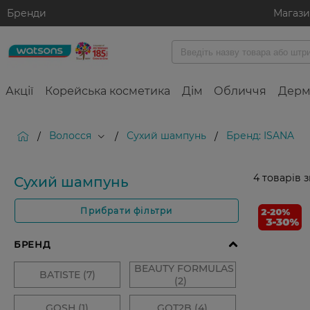
Бренди
Магаз
Акції
Корейська косметика
Дім
Обличчя
Дерм
Волосся
Сухий шампунь
Бренд: ISANA
/
/
/
4
товарів 
Сухий шампунь
Прибрати фільтри