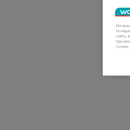
Ми вико
та над
сайту, 
про вик
Cookie,