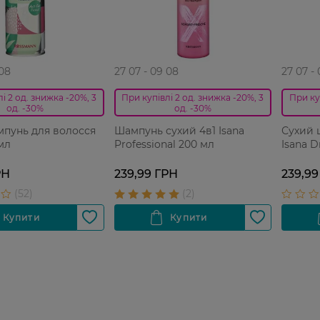
 08
27 07 - 09 08
27 07 -
і 2 од. знижка -20%, 3
При купівлі 2 од. знижка -20%, 3
При ку
од. -30%
од. -30%
мпунь для волосся
Шампунь сухий 4в1 Isana
Сухий 
мл
Professional 200 мл
Isana 
РН
239,99 ГРН
239,99