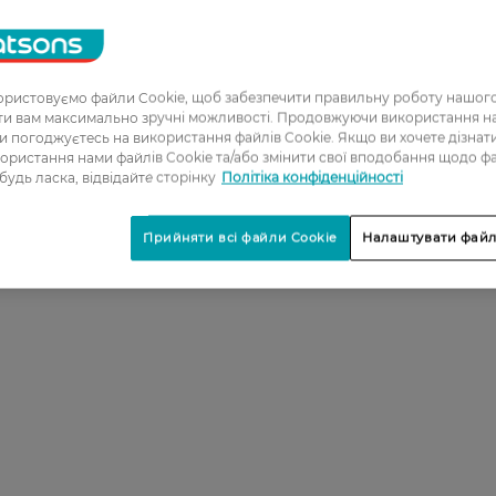
ристовуємо файли Cookie, щоб забезпечити правильну роботу нашого
ати вам максимально зручні можливості. Продовжуючи використання 
ви погоджуєтесь на використання файлів Cookie. Якщо ви хочете дізнат
ористання нами файлів Cookie та/або змінити свої вподобання щодо ф
 будь ласка, відвідайте сторінку
Політіка конфіденційності
Прийняти всі файли Cookie
Налаштувати файл