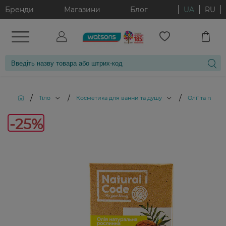
Бренди
Магазини
Блог
UA
RU
/
/
/
Тіло
Косметика для ванни та душу
Олії та глина
-25
-25%