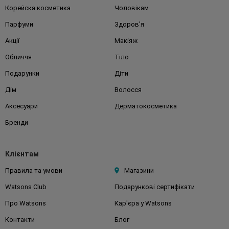
Корейска косметика
Чоловікам
Парфуми
Здоров'я
Акції
Макіяж
Обличчя
Тіло
Подарунки
Діти
Дім
Волосся
Аксесуари
Дерматокосметика
Бренди
Клієнтам
Правила та умови
Магазини
Watsons Club
Подарункові сертифікати
Про Watsons
Кар'єра у Watsons
Контакти
Блог