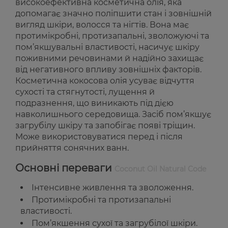
високоефективна косметична олія, яка
допомагає значно поліпшити стан і зовнішній
вигляд шкіри, волосся та нігтів. Вона має
протимікробні, протизапальні, зволожуючі та
пом’якшувальні властивості, насичує шкіру
поживними речовинами й надійно захищає
від негативного впливу зовнішніх факторів.
Косметична кокосова олія усуває відчуття
сухості та стягнутості, лущення й
подразнення, що виникають під дією
навколишнього середовища. Засіб пом’якшує
загрубілу шкіру та запобігає появі тріщин.
Може використовуватися перед і після
прийняття сонячних ванн.
Основні переваги
Coconut Oil Natural Code
Інтенсивне живлення та зволоження.
Протимікробні та протизапальні
властивості.
Пом’якшення сухої та загрубілої шкіри.