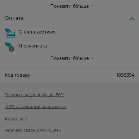
Вартість доставки - 99 грн, безкоштовна доставка від - 699 грн
Показати більше
Оплата
Оплата карткою
Післяоплата
Показати більше
Код товару
1098354
Товари для здоров'я до -50%
-50% на обраний асортимент
Ефірні олії
Гарячий сезон у WATSONS