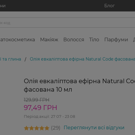
ини
Блог
атокосметика
Макіяж
Волосся
Тіло
Парфуми
ї та глина
Олія евкаліптова ефірна Natural Code фасована
/
-25%
Олія евкаліптова ефірна Natural C
фасована 10 мл
129,99 ГРН
97,49 ГРН
Період акції:
27 07 - 23 08
29
Переглянути всі відгуки