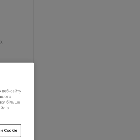
х
 веб-сайту
нашого
ися більше
0
айлів
0
4
и Cookie
5