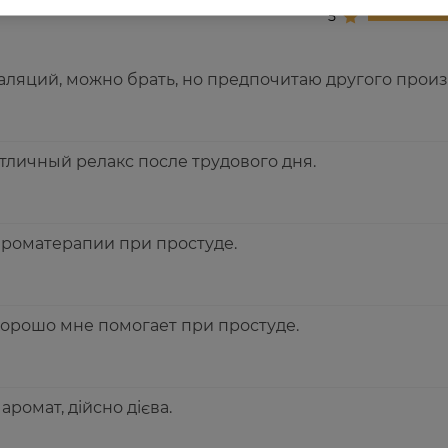
5
аляций, можно брать, но предпочитаю другого произ
тличный релакс после трудового дня.
ароматерапии при простуде.
хорошо мне помогает при простуде.
ромат, дійсно дієва.