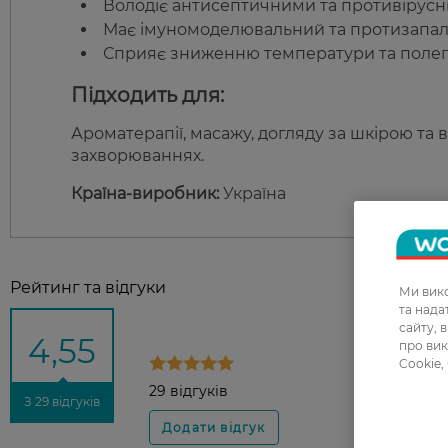
Володіє антисептичними та противірус
Має імуномоделювальний та протизапал
Сприяє зниженню температури та полег
Підходить для:
Ароматерапії, масажу, догляду за шкірою та
захворюваннях.
Країна-виробник:
Україна
Рейтинг та відгуки
Ми вико
та над
сайту, 
4,55
про вик
Cookie,
29 відгуків
З 29 відгуків