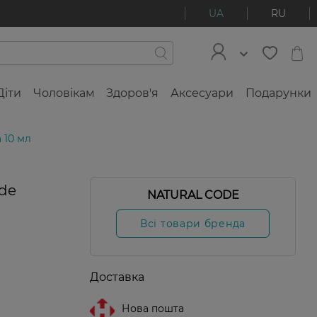
UA
RU
Діти
Чоловікам
Здоров'я
Аксесуари
Подарунки
 10 мл
ode
NATURAL CODE
Всі товари бренда
Доставка
Нова пошта