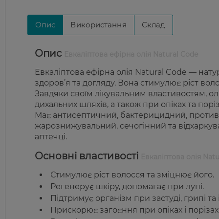
Опис
Використання
Склад
Опис
Евкаліптова ефірна олія Natural Code
Евкаліптова ефірна олія Natural Code — нат
здоров’я та догляду. Вона стимулює ріст вол
Завдяки своїм лікувальним властивостям, олія
дихальних шляхів, а також при опіках та поріз
Має антисептичний, бактерицидний, против
жарознижувальний, сечогінний та відхаркув
аптечці.
Основні властивості
Евкаліптова олія Natu
Стимулює ріст волосся та зміцнює його.
Регенерує шкіру, допомагає при лупі.
Підтримує організм при застуді, грипі та
Прискорює загоєння при опіках і порізах