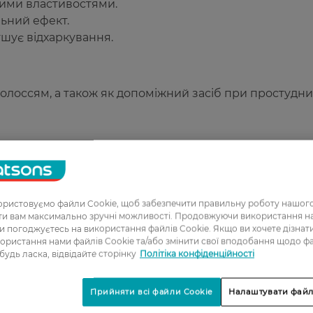
ними властивостями.
ьний ефект.
шує відхаркування.
 волоссям, а також як допоміжний засіб при простудни
ристовуємо файли Cookie, щоб забезпечити правильну роботу нашого
ати вам максимально зручні можливості. Продовжуючи використання 
ви погоджуєтесь на використання файлів Cookie. Якщо ви хочете дізнат
1
ористання нами файлів Cookie та/або змінити свої вподобання щодо ф
 будь ласка, відвідайте сторінку
Політіка конфіденційності
2
3
Прийняти всі файли Cookie
Налаштувати файл
4