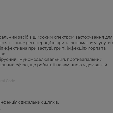
уральний засіб з широким спектром застосування для
осся, сприяє регенерації шкіри та допомагає усунути 
 ефективна при застуді, грипі, інфекціях горла та
ах.
ірусний, імуномоделювальний, протизапальний,
альний ефект, що робить її незамінною у домашній
ral Code
 інфекціях дихальних шляхів.
.