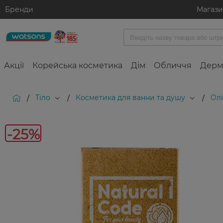
Бренди
Магаз
Акції
Корейська косметика
Дім
Обличчя
Дерм
Тіло
Косметика для ванни та душу
Олі
/
/
/
-25%