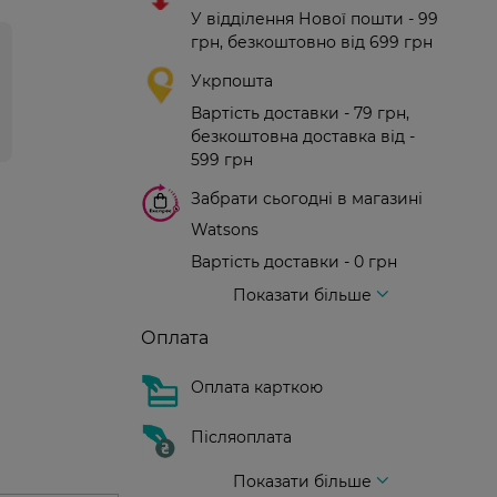
У відділення Нової пошти - 99
грн, безкоштовно від 699 грн
Укрпошта
Вартість доставки - 79 грн,
безкоштовна доставка від -
599 грн
Забрати сьогодні в магазині
Watsons
Вартість доставки - 0 грн
Вартість доставки - 99 грн, безкоштовна доставка від - 699 грн
Доставка кур'єром нової пошти
Вартість доставки - 150 грн (до парадного)
Показати більше
Оплата
Оплата карткою
Післяоплата
Показати більше