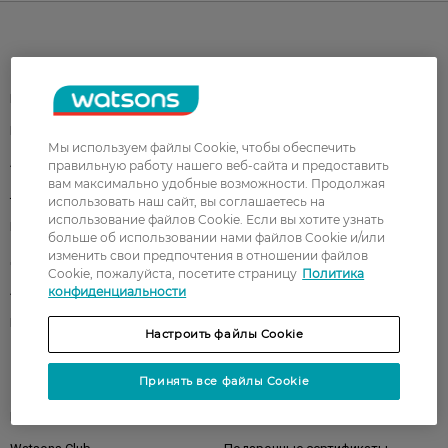
Каталог
Корейская косметика
Мужчинам
Парфюмерия
Здоровье
Мы используем файлы Cookie, чтобы обеспечить
Акции
Макияж
правильную работу нашего веб-сайта и предоставить
вам максимально удобные возможности. Продолжая
Лицо
Тело
использовать наш сайт, вы соглашаетесь на
использование файлов Cookie. Если вы хотите узнать
Подарки
Детям
больше об использовании нами файлов Cookie и/или
изменить свои предпочтения в отношении файлов
Дом
Волосы
Cookie, пожалуйста, посетите страницу
Политика
Аксессуары
Дерматокосметика
конфиденциальности
Бренды
Настроить файлы Cookie
Принять все файлы Cookie
Клиентам
Правила и условия
Магазины