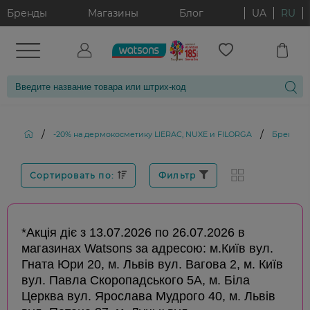
Бренды
Магазины
Блог
UA
RU
/
/
-20% на дермокосметику LIERAC, NUXE и FILORGA
Бренд: A
Сортировать по:
Фильтр
*Акція діє з 13.07.2026 по 26.07.2026 в
магазинах Watsons за адресою: м.Київ вул.
Гната Юри 20, м. Львів вул. Вагова 2, м. Київ
вул. Павла Скоропадського 5А, м. Біла
Церква вул. Ярослава Мудрого 40, м. Львів