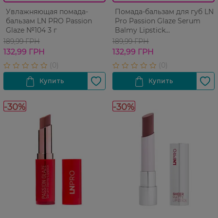
Увлажняющая помада-
Помада-бальзам для губ LN
бальзам LN PRO Passion
Pro Passion Glaze Serum
Glaze №104 3 г
Balmy Lipstick
Увлажняющая 107 3 г
189,99 ГРН
189,99 ГРН
132,99 ГРН
132,99 ГРН
-30%
-30%