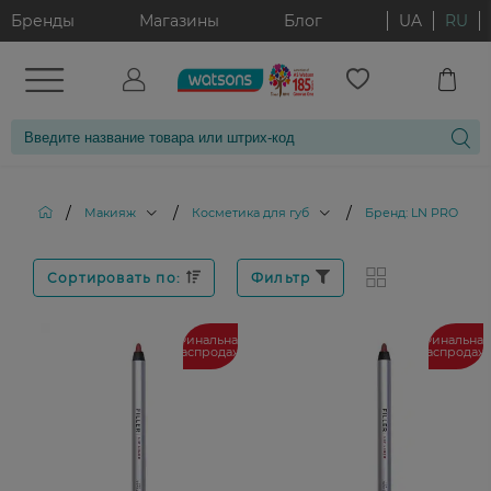
Бренды
Магазины
Блог
UA
RU
/
/
/
Макияж
Косметика для губ
Бренд: LN PROFESS
Сортировать по:
Фильтр
Финальная
Финальная
распродажа
распродаж