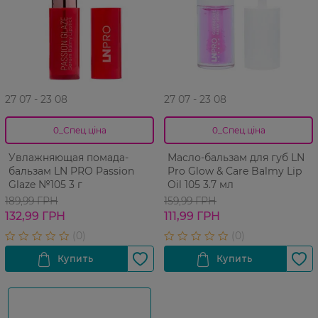
27 07 - 23 08
27 07 - 23 08
0_Спец.ціна
0_Спец.ціна
Увлажняющая помада-
Масло-бальзам для губ LN
бальзам LN PRO Passion
Pro Glow & Care Balmy Lip
Glaze №105 3 г
Oil 105 3.7 мл
189,99 ГРН
159,99 ГРН
132,99 ГРН
111,99 ГРН