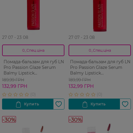
27 07 - 23 08
27 07 - 23 08
0_Спец.ціна
0_Спец.ціна
Помада-бальзам для губ LN
Помада-бальзам для губ LN
Pro Passion Glaze Serum
Pro Passion Glaze Serum
Balmy Lipstick
Balmy Lipstick
Увлажняющая 106 3 г
Увлажняющая 110 3 г
189,99 ГРН
189,99 ГРН
132,99 ГРН
132,99 ГРН
-30%
-30%