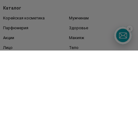
Каталог
Корейская косметика
Мужчинам
Парфюмерия
Здоровье
x
Акции
Макияж
Лицо
Тело
Подарки
Детям
Дом
Волосы
Аксессуары
Дерматокосметика
Бренды
Клиентам
Правила и условия
Магазины
Watsons Club
Подарочные сертификаты
О Watsons
Карьера в Watsons