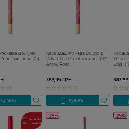
помада Bourjois
Карандаш-помада Bourjois
Каранд
 Pencil матовая (01)
Velvet The Pencil матовая (02)
Velvet 
Amou Rose
Less Is
РН
383,99 ГРН
383,99
-25%
-25%
Финальная
распродажа