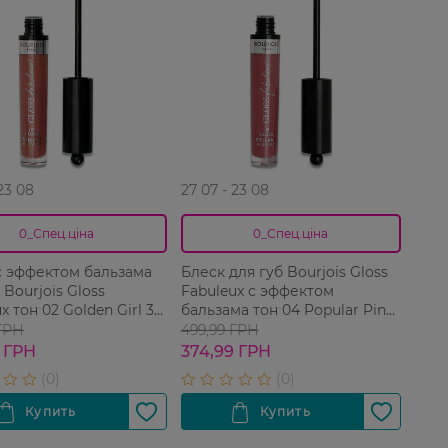
 23 08
27 07 - 23 08
0_Спец.ціна
0_Спец.ціна
с эффектом бальзама
Блеск для губ Bourjois Gloss
 Bourjois Gloss
Fabuleux с эффектом
x тон 02 Golden Girl 35
бальзама тон 04 Popular Pink
35 мл
 ГРН
499,99 ГРН
 ГРН
374,99 ГРН