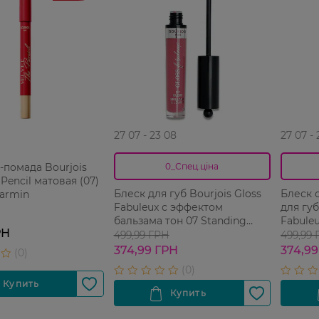
27 07 - 23 08
27 07 -
помада Bourjois
0_Спец.ціна
 Pencil матовая (07)
Блеск для губ Bourjois Gloss
Блеск 
armin
Fabuleux с эффектом
для губ
бальзама тон 07 Standing
Fabuleu
РН
Rose`vation 35 мл
мл
499,99 ГРН
499,99
374,99 ГРН
374,99