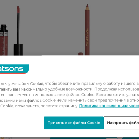
08
льзуем файлы Cookie, чтобы обеспечить правильную работу нашего в
тавить вам максимально удобные возможности. Продолжая использов
Карандаш для губ Bourjois
Каранд
0_Спец.ціна
ы соглашаетесь на использование файлов Cookie. Если вы хотите узнат
Velvet Contour Liner 13 1.14 г
Velvet C
овании нами файлов Cookie и/или изменить свои предпочтения в отн
губ Bourjois Gloss
Cookie, пожалуйста, посетите страницу
Политика конфиденциальнос
с эффектом
тон 09 Mauvie Star
359,99 ГРН
359,99
Н
Принять все файлы Cookie
Настроить файл
РН