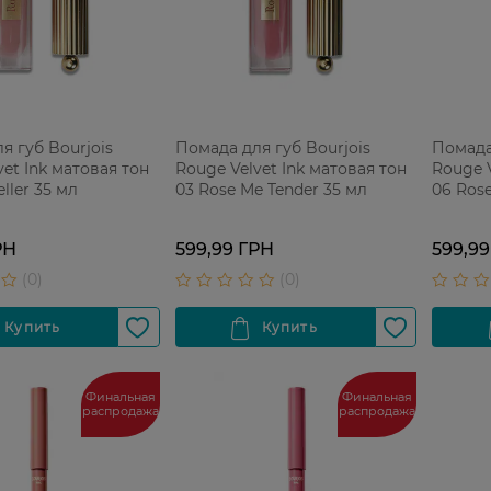
я губ Bourjois
Помада для губ Bourjois
Помада
vet Ink матовая тон
Rouge Velvet Ink матовая тон
Rouge V
eller 35 мл
03 Rose Me Tender 35 мл
06 Rose
РН
599,99 ГРН
599,99
Финальная
Финальная
распродажа
распродажа