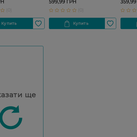
РН
599,99 ГРН
359,99
азати ще