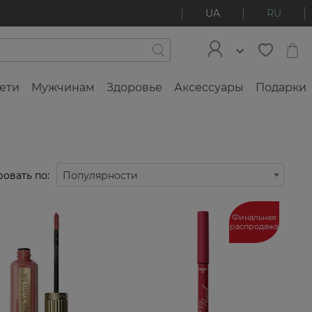
UA
RU
ети
Мужчинам
Здоровье
Аксессуары
Подарки
овать по:
Популярности
Финальная
распродажа