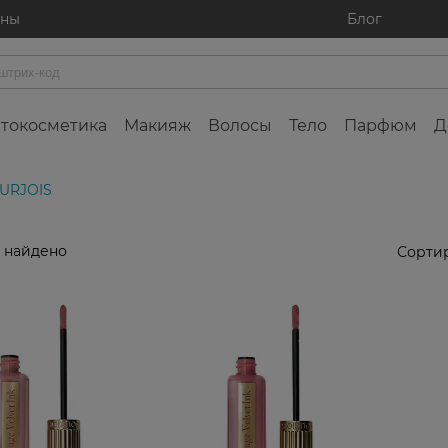
ины
Блог
токосметика
Макияж
Волосы
Тело
Парфюм
Д
URJOIS
 найдено
Сортир