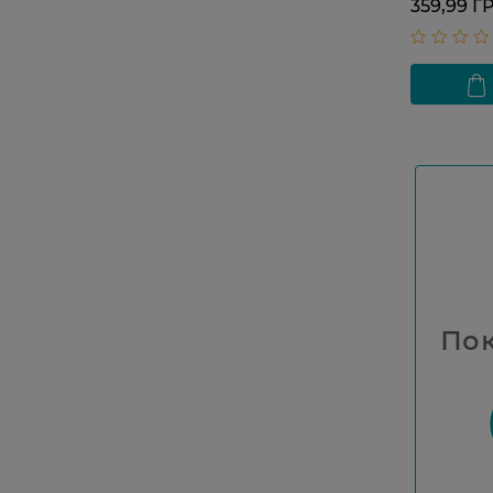
359,99 Г
Пок