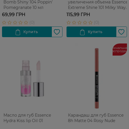
Bomb Shiny 104 Poppin'
увеличения объема Essence
Pomegranate 10 мл
Extreme Shine 101 Milky Way
5 мл
69,99 ГРН
115,99 ГРН
Финальная
распродаж
Масло для губ Essence
Карандаш для губ Essence
Hydra Kiss lip Oil 01
8h Matte 04 Rosy Nude