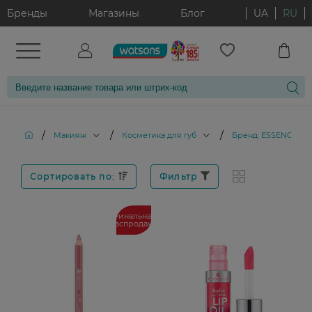
Бренды
Магазины
Блог
UA
RU
/
/
/
Макияж
Косметика для губ
Бренд: ESSENCE
Сортировать по:
Фильтр
Финальная
распродажа